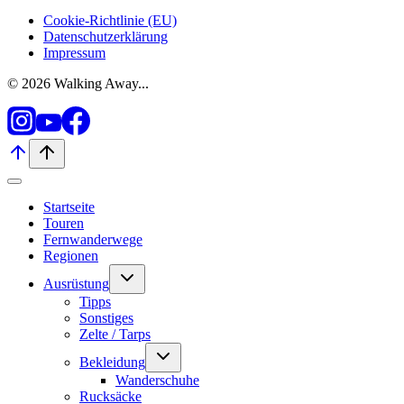
Cookie-Richtlinie (EU)
Datenschutzerklärung
Impressum
© 2026 Walking Away...
Startseite
Touren
Fernwanderwege
Regionen
Untermenü
Ausrüstung
umschalten
Tipps
Sonstiges
Zelte / Tarps
Untermenü
Bekleidung
umschalten
Wanderschuhe
Rucksäcke