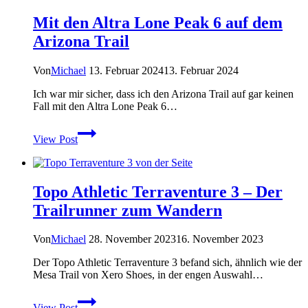
TerraFlex
Mit den Altra Lone Peak 6 auf dem
II
und
Arizona Trail
Mesa
Trail
Von
Michael
13. Februar 2024
13. Februar 2024
Dauertest
Ich war mir sicher, dass ich den Arizona Trail auf gar keinen
Fall mit den Altra Lone Peak 6…
Mit
View Post
den
Altra
Lone
Peak
Topo Athletic Terraventure 3 – Der
6
auf
Trailrunner zum Wandern
dem
Arizona
Von
Michael
28. November 2023
16. November 2023
Trail
Der Topo Athletic Terraventure 3 befand sich, ähnlich wie der
Mesa Trail von Xero Shoes, in der engen Auswahl…
Topo
View Post