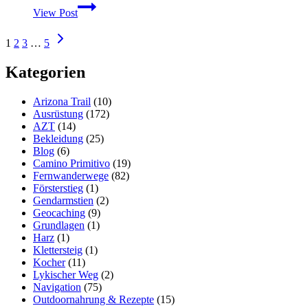
Vorstellung
View Post
&
Praxistest
Seitennavigation
Nächste
Deuter
1
2
3
…
5
Seite
ACT
Lite
Kategorien
40
+
Arizona Trail
(10)
10
Ausrüstung
(172)
AZT
(14)
Bekleidung
(25)
Blog
(6)
Camino Primitivo
(19)
Fernwanderwege
(82)
Försterstieg
(1)
Gendarmstien
(2)
Geocaching
(9)
Grundlagen
(1)
Harz
(1)
Klettersteig
(1)
Kocher
(11)
Lykischer Weg
(2)
Navigation
(75)
Outdoornahrung & Rezepte
(15)