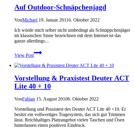
Echo
Auf Outdoor-Schnäpchenjagd
I
Shelter
System
Von
Michael
19. Januar 2011
6. Oktober 2022
im
Praxistest
Ich würde mich selber nicht umbedingt als Schnäppchenjäger
im klassischen Sinne bezeichnen mit dem Internet ist das
ganze allerdings…
Auf
View Post
Outdoor-
Schnäpchenjagd
Vorstellung & Praxistest Deuter ACT
Lite 40 + 10
Von
Fabian
15. August 2010
6. Oktober 2022
Vorstellung und Praxistest des Deuter ACT Lite 40 +10. Er
besitzt ein vollwertiges Tragesystem, das sich gut Trimmen
lässt. Reichhaltiges Platzangebot vielen Taschen und Ösen
hinterlassen einen positiven Eindruck.