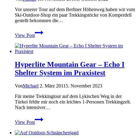
Vor unserer Tour auf dem Berliner Höhenweg haben wir vom
Ski-Outdoor-Shop ein paar Trekkingstöcke von Komperdell
gestellt bekommen die…
Test
View Post
Komperdell
Carbon
TI-
2
Power
Hyperlite Mountain Gear – Echo I
Lock
Trekkingstöcke
Shelter System im Praxistest
Von
Michael
2. März 2011
5. November 2023
Für meine Trekkingtour auf dem Lykischen Weg in der
Türkei fehlte mir noch ein leichtes 1-Personen Trekkingzelt.
Nach intensiver…
Hyperlite
View Post
Mountain
Gear
–