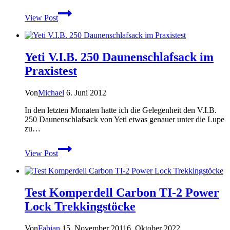
Icebreaker
View Post
Realfleece
im
Praxistest
Yeti V.I.B. 250 Daunenschlafsack im
Praxistest
Von
Michael
6. Juni 2012
In den letzten Monaten hatte ich die Gelegenheit den V.I.B.
250 Daunenschlafsack von Yeti etwas genauer unter die Lupe
zu…
Yeti
View Post
V.I.B.
250
Daunenschlafsack
im
Test Komperdell Carbon TI-2 Power
Praxistest
Lock Trekkingstöcke
Von
Fabian
15. November 2011
6. Oktober 2022