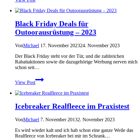
Athletic
Terraventure
3
–
Black Friday Deals für
Der
Trailrunner
Outoorausrüstung – 2023
zum
Wandern
Von
Michael
17. November 2023
24. November 2023
Der Black Friday steht vor der Tür, und die zahlreichen
Rabattaktionen sowie die dazugehörige Werbung nerven mich
schon seit…
Black
View Post
Friday
Deals
für
Outoorausrüstung
Icebreaker Realfleece im Praxistest
–
2023
Von
Michael
7. November 2013
2. November 2023
Es wird wieder kalt und ich hab schon eine ganze Weile das
Realfleece von Icebreaker bei mir im Schrank…