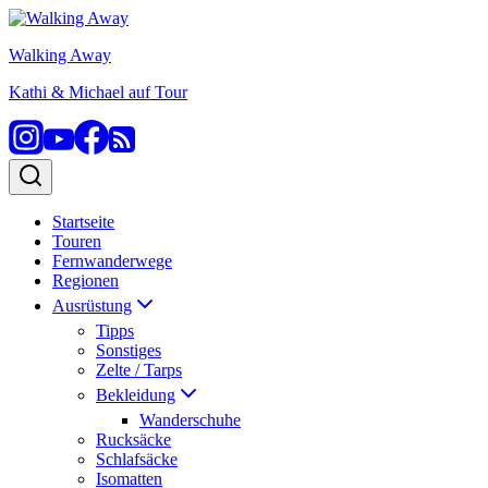
Zum
Inhalt
Walking Away
springen
Kathi & Michael auf Tour
Startseite
Touren
Fernwanderwege
Regionen
Ausrüstung
Tipps
Sonstiges
Zelte / Tarps
Bekleidung
Wanderschuhe
Rucksäcke
Schlafsäcke
Isomatten