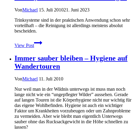
Von
Michael
15. Juli 2010
21. Juni 2023
Trinksysteme sind in der praktischen Anwendung schon sehr
vorteilhaft – die Reinigung ist allerdings meistens absolut
bescheiden.
MYOG:
View Post
Camelbak
und
Immer sauber bleiben – Hygiene auf
andere
Trinksysteme
Wandertouren
mit
Paracord
reinigen
Von
Michael
11. Juli 2010
Nur weil man in der Wildnis unterwegs ist muss man noch
lange nicht wie ein “ungepflegter Wilder” aussehen. Gerade
auf langen Touren ist die Körperhygiene nicht nur wichtig für
das eigene Wohlbefinden. Hygiene ist auch ein wichtiger
Faktor um Krankheiten vorzubeugen oder um Zahnprobleme
zu vermeiden. Aber wie bleibt man eigentlich Unterwegs
sauber ohne das Rucksackgewicht in die Höhe schnellen zu
lassen?