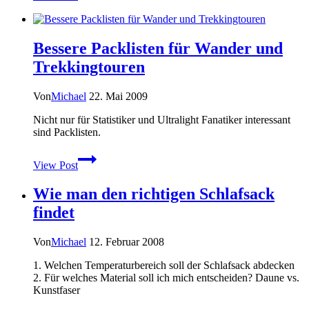
Wanderschuhe
aus
Leder
Bessere Packlisten für Wander und
–
Wasserdichte
Trekkingtouren
Schuhe
ohne
Von
Michael
22. Mai 2009
Goretex
und
Nicht nur für Statistiker und Ultralight Fanatiker interessant
Co.?
sind Packlisten.
Bessere
View Post
Packlisten
für
Wie man den richtigen Schlafsack
Wander
und
findet
Trekkingtouren
Von
Michael
12. Februar 2008
1. Welchen Temperaturbereich soll der Schlafsack abdecken
2. Für welches Material soll ich mich entscheiden? Daune vs.
Kunstfaser