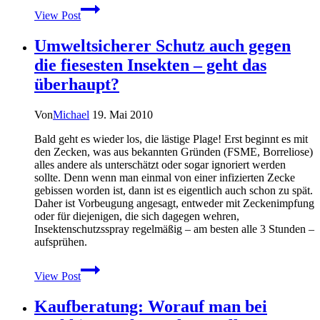
Immer
View Post
sauber
bleiben
Umweltsicherer Schutz auch gegen
–
Hygiene
die fiesesten Insekten – geht das
auf
überhaupt?
Wandertouren
Von
Michael
19. Mai 2010
Bald geht es wieder los, die lästige Plage! Erst beginnt es mit
den Zecken, was aus bekannten Gründen (FSME, Borreliose)
alles andere als unterschätzt oder sogar ignoriert werden
sollte. Denn wenn man einmal von einer infizierten Zecke
gebissen worden ist, dann ist es eigentlich auch schon zu spät.
Daher ist Vorbeugung angesagt, entweder mit Zeckenimpfung
oder für diejenigen, die sich dagegen wehren,
Insektenschutzsspray regelmäßig – am besten alle 3 Stunden –
aufsprühen.
Umweltsicherer
View Post
Schutz
auch
Kaufberatung: Worauf man bei
gegen
die