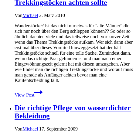
Trekkingstöcken achten sollte
fiesesten
Insekten
–
Von
Michael
2. März 2010
geht
Wanderstöcke? Ist das nicht nur etwas für “alte Männer” die
das
sich nur noch über den Berg schleppen können?? So oder so
überhaupt?
ähnlich dachten viele und das teilweise noch vor kurzer Zeit
wenn das Thema Trekkingstöcke aufkam. Wer sich dann aber
erst mal über dieses Vorurteil hinweggesetzt hat der hält
Trekkingstöcke schnell für eine tolle Sache. Zumindest dann,
wenn das richtige Paar gefunden ist und man nach einer
Eingewöhnungszeit gelernt hat mit diesen umzugehen. Aber
wie findet man die richtigen Trekkingstöcke und worauf muss
man gerade als Anfänger achten bevor man eine
Kaufentscheidung fällt.
Kaufberatung:
View Post
Worauf
man
Die richtige Pflege von wasserdichter
bei
Trekkingstöcken
Bekleidung
achten
sollte
Von
Michael
17. September 2009