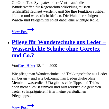
Ob Gore-Tex, Sympatex oder eVent – auch die
Wunderwaffen für Regenschutzbekleidung müssen
regelmäßig gepflegt werden damit Sie Ihre Funktion ausüben
können und wasserdicht bleiben. Die Wahl der richtigen
Wasch- und Pflegemittel spielt dabei eine wichtige Rolle.
Die
View Post
richtige
Pflege
Pflege für Wanderschuhe aus Leder –
von
wasserdichter
Wasserdichte Schuhe ohne Goretex
Bekleidung
und Co.?
Von
GreatHiker
18. Juni 2009
Wie pflegt man Wanderschuhe und Trekkingschuhe aus Leder
am besten – und wie bekommt man Lederschuhe ohne
Membran wasserdicht? Da gibt es viele Tipps und Tricks
doch nicht alles ist sinnvoll und hilft wirklich die geliebten
Treter zu imprägnieren! Hier meine persönlichen
Pflegetipps…
Pflege
View Post
für