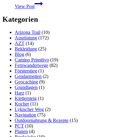
Wie
View Post
man
den
Kategorien
richtigen
Schlafsack
findet
Arizona Trail
(10)
Ausrüstung
(172)
AZT
(14)
Bekleidung
(25)
Blog
(6)
Camino Primitivo
(19)
Fernwanderwege
(82)
Försterstieg
(1)
Gendarmstien
(2)
Geocaching
(9)
Grundlagen
(1)
Harz
(1)
Klettersteig
(1)
Kocher
(11)
Lykischer Weg
(2)
Navigation
(75)
Outdoornahrung & Rezepte
(15)
PCT
(10)
Planen
(4)
Rucksäcke
(10)