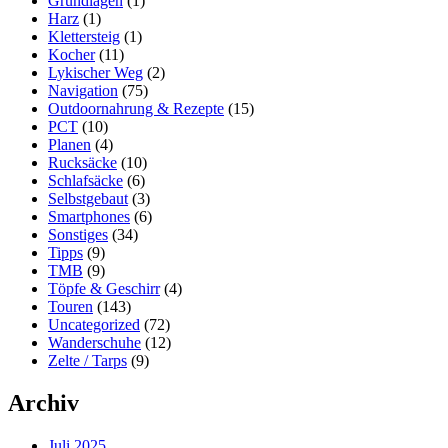
Grundlagen
(1)
Harz
(1)
Klettersteig
(1)
Kocher
(11)
Lykischer Weg
(2)
Navigation
(75)
Outdoornahrung & Rezepte
(15)
PCT
(10)
Planen
(4)
Rucksäcke
(10)
Schlafsäcke
(6)
Selbstgebaut
(3)
Smartphones
(6)
Sonstiges
(34)
Tipps
(9)
TMB
(9)
Töpfe & Geschirr
(4)
Touren
(143)
Uncategorized
(72)
Wanderschuhe
(12)
Zelte / Tarps
(9)
Archiv
Juli 2025