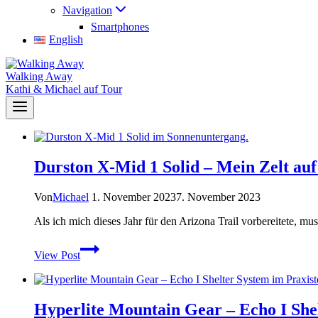
Navigation
Smartphones
English
Walking Away
Kathi & Michael auf Tour
Durston X-Mid 1 Solid – Mein Zelt auf
Von
Michael
1. November 2023
7. November 2023
Als ich mich dieses Jahr für den Arizona Trail vorbereitete, muss
Durston
View Post
X-
Mid
1
Solid
Hyperlite Mountain Gear – Echo I Shel
–