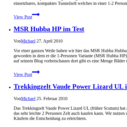
im
einsetzbares, kompaktes Tunnelzelt welches in einer 1-2 Perso
Test
Sälka
View Post
–
Neues
MSR Hubba HP im Test
Leichtgewichts-
Trekkingzelt
von
Von
Michael
27. April 2010
Fjällräven
angekündigt
Vor einer ganzen Weile haben wir hier das MSR Hubba Hubba HP
geworden in dem er die 1-Personen Variante (MSR Hubba HP) des
auf seinem Blog vorbeischauen dort gibt es eine Menge Bilder 
MSR
View Post
Hubba
HP
Trekkingzelt Vaude Power Lizard UL i
im
Test
Von
Michael
25. Februar 2010
Das Trekkingzelt Vaude Power Lizard UL (früher Scutum) hat 
das sehr leichte 2 Personen Zelt auch kaufen kann. Wir nutzen
Käufern die Entscheidung zu erleichtern.