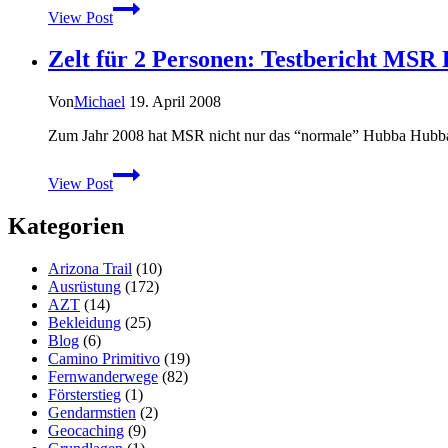
Trekkingzelt
View Post
Vaude
Power
Zelt für 2 Personen: Testbericht MS
Lizard
UL
im
Von
Michael
19. April 2008
Handel
erhältlich
Zum Jahr 2008 hat MSR nicht nur das “normale” Hubba Hubba ü
Zelt
View Post
für
2
Kategorien
Personen:
Testbericht
MSR
Arizona Trail
(10)
Hubba
Ausrüstung
(172)
Hubba
AZT
(14)
HP
Bekleidung
(25)
Blog
(6)
Camino Primitivo
(19)
Fernwanderwege
(82)
Försterstieg
(1)
Gendarmstien
(2)
Geocaching
(9)