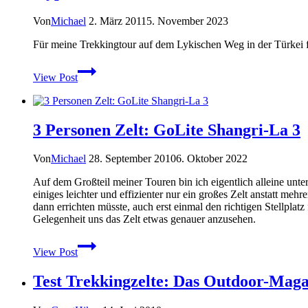
Mein
Zelt
Von
Michael
2. März 2011
5. November 2023
auf
dem
Für meine Trekkingtour auf dem Lykischen Weg in der Türkei f
Arizona
Trail
Hyperlite
View Post
Mountain
Gear
–
Echo
3 Personen Zelt: GoLite Shangri-La 3
I
Shelter
System
Von
Michael
28. September 2010
6. Oktober 2022
im
Praxistest
Auf dem Großteil meiner Touren bin ich eigentlich alleine unte
einiges leichter und effizienter nur ein großes Zelt anstatt m
dann errichten müsste, auch erst einmal den richtigen Stellplat
Gelegenheit uns das Zelt etwas genauer anzusehen.
3
View Post
Personen
Zelt:
Test Trekkingzelte: Das Outdoor-Magaz
GoLite
Shangri-
La