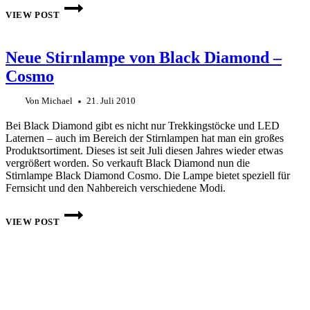
OUTDOORNAHRUNG
SELBST
VIEW POST
GEMACHT
–
VEGETARISCHES
Neue Stirnlampe von Black Diamond –
PEMMIKAN
Cosmo
Von
Michael
21. Juli 2010
Bei Black Diamond gibt es nicht nur Trekkingstöcke und LED
Laternen – auch im Bereich der Stirnlampen hat man ein großes
Produktsortiment. Dieses ist seit Juli diesen Jahres wieder etwas
vergrößert worden. So verkauft Black Diamond nun die
Stirnlampe Black Diamond Cosmo. Die Lampe bietet speziell für
Fernsicht und den Nahbereich verschiedene Modi.
NEUE
STIRNLAMPE
VIEW POST
VON
BLACK
DIAMOND
–
COSMO