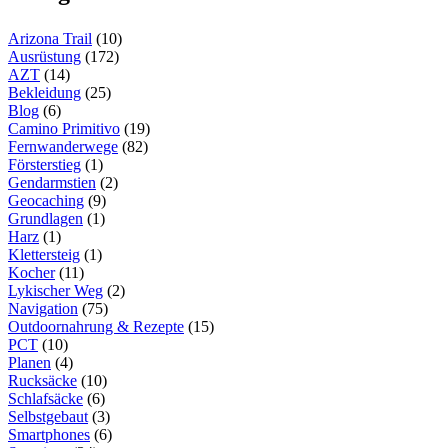
Arizona Trail
(10)
Ausrüstung
(172)
AZT
(14)
Bekleidung
(25)
Blog
(6)
Camino Primitivo
(19)
Fernwanderwege
(82)
Försterstieg
(1)
Gendarmstien
(2)
Geocaching
(9)
Grundlagen
(1)
Harz
(1)
Klettersteig
(1)
Kocher
(11)
Lykischer Weg
(2)
Navigation
(75)
Outdoornahrung & Rezepte
(15)
PCT
(10)
Planen
(4)
Rucksäcke
(10)
Schlafsäcke
(6)
Selbstgebaut
(3)
Smartphones
(6)