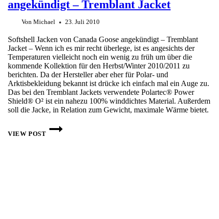
angekündigt – Tremblant Jacket
Von
Michael
23. Juli 2010
Softshell Jacken von Canada Goose angekündigt – Tremblant
Jacket – Wenn ich es mir recht überlege, ist es angesichts der
Temperaturen vielleicht noch ein wenig zu früh um über die
kommende Kollektion für den Herbst/Winter 2010/2011 zu
berichten. Da der Hersteller aber eher für Polar- und
Arktisbekleidung bekannt ist drücke ich einfach mal ein Auge zu.
Das bei den Tremblant Jackets verwendete Polartec® Power
Shield® O² ist ein nahezu 100% winddichtes Material. Außerdem
soll die Jacke, in Relation zum Gewicht, maximale Wärme bietet.
SOFTSHELL
JACKEN
VIEW POST
VON
CANADA
GOOSE
ANGEKÜNDIGT
–
TREMBLANT
JACKET