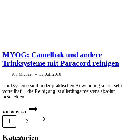
MYOG: Camelbak und andere
Trinksysteme mit Paracord reinigen
Von
Michael
15. Juli 2010
Trinksysteme sind in der praktischen Anwendung schon sehr
vorteilhaft – die Reinigung ist allerdings meistens absolut
bescheiden.
MYOG:
CAMELBAK
VIEW POST
UND
Seitennavigation
Nächste
1
2
ANDERE
TRINKSYSTEME
MIT
Seite
PARACORD
Kategorien
REINIGEN