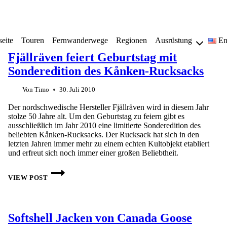
seite
Touren
Fernwanderwege
Regionen
Ausrüstung
En
Fjällräven feiert Geburtstag mit
Sonderedition des Kånken-Rucksacks
Von
Timo
30. Juli 2010
Der nordschwedische Hersteller Fjällräven wird in diesem Jahr
stolze 50 Jahre alt. Um den Geburtstag zu feiern gibt es
ausschließlich im Jahr 2010 eine limitierte Sonderedition des
beliebten Kånken-Rucksacks. Der Rucksack hat sich in den
letzten Jahren immer mehr zu einem echten Kultobjekt etabliert
und erfreut sich noch immer einer großen Beliebtheit.
FJÄLLRÄVEN
FEIERT
VIEW POST
GEBURTSTAG
MIT
SONDEREDITION
DES
KÅNKEN-
Softshell Jacken von Canada Goose
RUCKSACKS