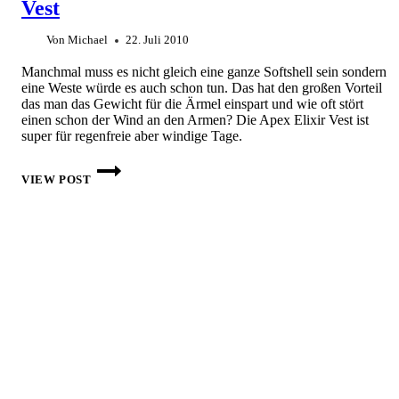
Vest
CALIBER
SERIE
Von
Michael
22. Juli 2010
Manchmal muss es nicht gleich eine ganze Softshell sein sondern
eine Weste würde es auch schon tun. Das hat den großen Vorteil
das man das Gewicht für die Ärmel einspart und wie oft stört
einen schon der Wind an den Armen? Die Apex Elixir Vest ist
super für regenfreie aber windige Tage.
THE
NORTH
VIEW POST
FACE
–
MEN’S
APEX
ELIXIR
VEST