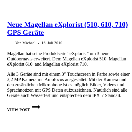
Neue Magellan eXplorist (510, 610, 710)
GPS Geräte
Von
Michael
16. Juli 2010
Magellan hat seine Produktserie “eXplorist” um 3 neue
Outdoornavis erweitert. Dem Magellan eXplorist 510, Magellan
eXplorist 610, and Magellan eXplorist 710.
Alle 3 Geräte sind mit einem 3″ Touchscreen in Farbe sowie einer
3,2 MP Kamera mit Autofocus ausgestattet. Mit der Kamera und
den zusätzlichen Mikrophone ist es möglich Bilder, Videos und
Sprachnotizen mit GPS Daten aufzuzeichnen. Natürlich sind alle
Geräte auch Wasserfest und entsprechen dem IPX-7 Standart.
NEUE
MAGELLAN
VIEW POST
EXPLORIST
(510,
610,
710)
GPS