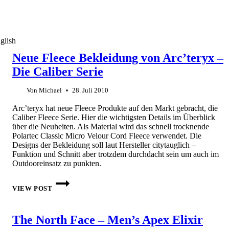
glish
Neue Fleece Bekleidung von Arc’teryx –
Die Caliber Serie
Von
Michael
28. Juli 2010
Arc’teryx hat neue Fleece Produkte auf den Markt gebracht, die
Caliber Fleece Serie. Hier die wichtigsten Details im Überblick
über die Neuheiten. Als Material wird das schnell trocknende
Polartec Classic Micro Velour Cord Fleece verwendet. Die
Designs der Bekleidung soll laut Hersteller citytauglich –
Funktion und Schnitt aber trotzdem durchdacht sein um auch im
Outdooreinsatz zu punkten.
NEUE
FLEECE
VIEW POST
BEKLEIDUNG
VON
ARC’TERYX
The North Face – Men’s Apex Elixir
–
DIE