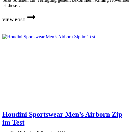
Susa Softshell zur Verfügung gestellt bekommen. Anfang November
ist diese…
LUNDHAGS
SUSA
VIEW POST
JACKET
SOFTSHELL
IM
PRAXISTEST
Houdini Sportswear Men’s Airborn Zip
im Test