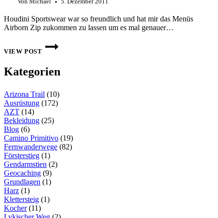
Von
Michael
5. Dezember 2011
Houdini Sportswear war so freundlich und hat mir das Menüs
Airborn Zip zukommen zu lassen um es mal genauer…
HOUDINI
SPORTSWEAR
VIEW POST
MEN’S
AIRBORN
Kategorien
ZIP
IM
TEST
Arizona Trail
(10)
Ausrüstung
(172)
AZT
(14)
Bekleidung
(25)
Blog
(6)
Camino Primitivo
(19)
Fernwanderwege
(82)
Försterstieg
(1)
Gendarmstien
(2)
Geocaching
(9)
Grundlagen
(1)
Harz
(1)
Klettersteig
(1)
Kocher
(11)
Lykischer Weg
(2)