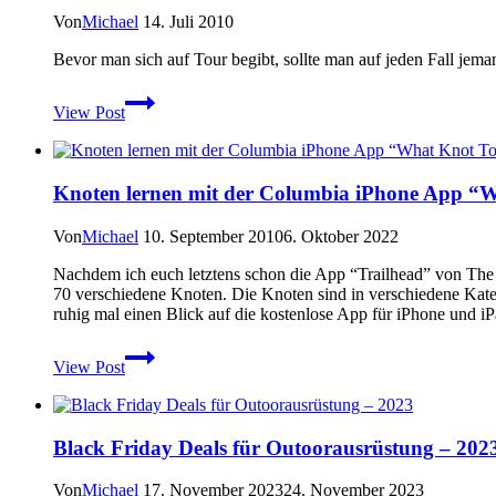
mal
Von
Michael
14. Juli 2010
Empfang?
BootPrint
Bevor man sich auf Tour begibt, sollte man auf jeden Fall je
–
Outdoor
Pocket
View Post
iPhone
Survival
Apps:
App
Gone
für
Trekking
das
Knoten lernen mit der Columbia iPhone App “
iPhone
Von
Michael
10. September 2010
6. Oktober 2022
Nachdem ich euch letztens schon die App “Trailhead” von The N
70 verschiedene Knoten. Die Knoten sind in verschiedene Kateg
ruhig mal einen Blick auf die kostenlose App für iPhone und i
Knoten
View Post
lernen
mit
der
Columbia
Black Friday Deals für Outoorausrüstung – 202
iPhone
App
“What
Von
Michael
17. November 2023
24. November 2023