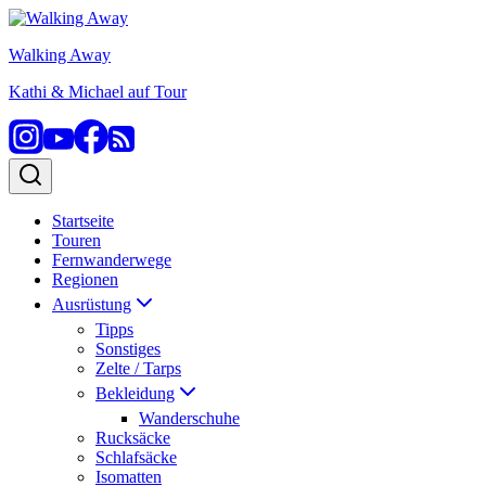
Zum
Inhalt
Walking Away
springen
Kathi & Michael auf Tour
Startseite
Touren
Fernwanderwege
Regionen
Ausrüstung
Tipps
Sonstiges
Zelte / Tarps
Bekleidung
Wanderschuhe
Rucksäcke
Schlafsäcke
Isomatten