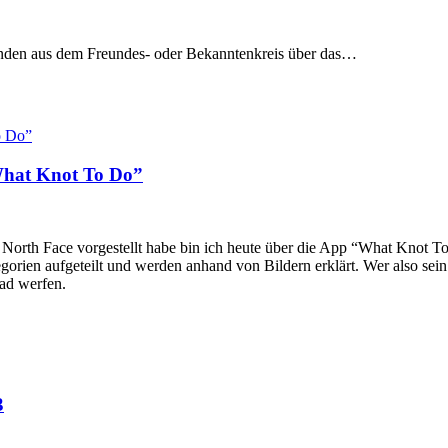
manden aus dem Freundes- oder Bekanntenkreis über das…
What Knot To Do”
orth Face vorgestellt habe bin ich heute über die App “What Knot To D
orien aufgeteilt und werden anhand von Bildern erklärt. Wer also sei
Pad werfen.
3