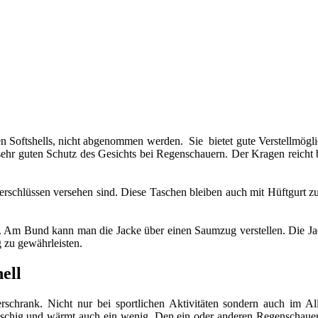
llen Softshells, nicht abgenommen werden. Sie bietet gute Verstellmög
sehr guten Schutz des Gesichts bei Regenschauern. Der Kragen reicht 
schlüssen versehen sind. Diese Taschen bleiben auch mit Hüftgurt zug
en. Am Bund kann man die Jacke über einen Saumzug verstellen. Die J
 zu gewährleisten.
ell
rschrank. Nicht nur bei sportlichen Aktivitäten sondern auch im A
lauschig und wärmt auch ein wenig. Den ein oder anderen Regenschauer