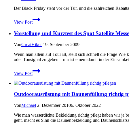
Knot
Der Black Friday steht vor der Tür, und die zahlreichen Raba
To
Do”
Black
View Post
Friday
Deals
Vorstellung und Kurztest des Spot Satellite Mess
für
Outoorausrüstung
–
Von
GreatHiker
19. September 2009
2023
Wenn man allein auf Tour ist, stellt sich schnell die Frage Wie 
oder Tonsignal zu geben – nur ist einem damit in der Einsamkei
Vorstellung
View Post
und
Kurztest
des
Spot
Outdoorausrüstung mit Daunenfüllung richtig p
Satellite
Messenger
Von
Michael
2. Dezember 2010
6. Oktober 2022
Wie man wasserdichte Bekleidung richtig pflegt haben wir ja ber
geht, macht es Sinn die Daunenbekleidung und Daunenschlafs