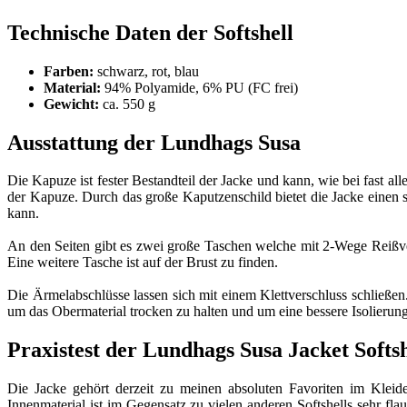
Technische Daten der Softshell
Farben:
schwarz, rot, blau
Material:
94% Polyamide, 6% PU (FC frei)
Gewicht:
ca. 550 g
Ausstattung der Lundhags Susa
Die Kapuze ist fester Bestandteil der Jacke und kann, wie bei fast a
der Kapuze. Durch das große Kaputzenschild bietet die Jacke einen 
kann.
An den Seiten gibt es zwei große Taschen welche mit 2-Wege Reißver
Eine weitere Tasche ist auf der Brust zu finden.
Die Ärmelabschlüsse lassen sich mit einem Klettverschluss schließ
um das Obermaterial trocken zu halten und um eine bessere Isolierung
Praxistest der Lundhags Susa Jacket Softsh
Die Jacke gehört derzeit zu meinen absoluten Favoriten im Kleide
Innenmaterial ist im Gegensatz zu vielen anderen Softshells sehr f