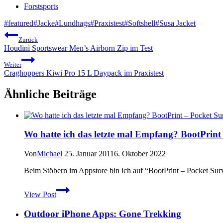
Forstsports
Schlagworte:
#
featured
#
Jacke
#
Lundhags
#
Praxistest
#
Softshell
#
Susa Jacket
Beitragsnavigation
Zurück
Houdini Sportswear Men’s Airborn Zip im Test
Weiter
Craghoppers Kiwi Pro 15 L Daypack im Praxistest
Ähnliche Beiträge
Wo hatte ich das letzte mal Empfang? BootPrint
Von
Michael
25. Januar 2011
6. Oktober 2022
Beim Stöbern im Appstore bin ich auf “BootPrint – Pocket Sur
Wo
View Post
hatte
ich
Outdoor iPhone Apps: Gone Trekking
das
letzte