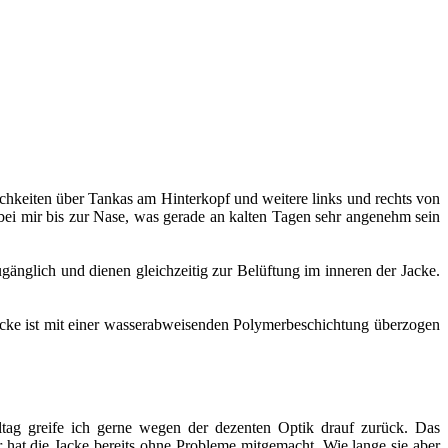
lichkeiten über Tankas am Hinterkopf und weitere links und rechts von
bei mir bis zur Nase, was gerade an kalten Tagen sehr angenehm sein
änglich und dienen gleichzeitig zur Belüftung im inneren der Jacke.
acke ist mit einer wasserabweisenden Polymerbeschichtung überzogen
lltag greife ich gerne wegen der dezenten Optik drauf zurück. Das
 hat die Jacke bereits ohne Probleme mitgemacht. Wie lange sie aber