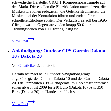
schwedische Hersteller CRAFT Kompressionsstrümpfe auf
den Markt. Diese sollen die Blutzirkulation unterstützen, die
Muskelvibrationen reduzieren, die Gelenke stabilisieren, die
Muskeln bei der Kontraktion führen und zudem für eine
schnellere Erholung sorgen. Der Verkaufspreis soll bei 19,95
€ liegen was im Gegensatz zu den knapp 50 € teuren
Trekkingsocken von CEP recht günstig ist.
CRAFT
View Post
Socken:
Compression
Ankündigung: Outdoor GPS Garmin Dakota
Sock
10 / Dakota 20
Von
GreatHiker
2. Juli 2009
Garmin hat zwei neue Outdoor Navigationsgeräge
angekündigtz den Garmin Dakota 10 und den Garmin Dakota
20. Die kompakten GPS-Handgeräte im Hosentaschenformat
sollen ab August 2009 für 280 Euro (Dakota 10) bzw. 350
Euro (Dakota 20) im Handel erhältlich sein.
Ankündigung:
View Post
Outdoor
GPS