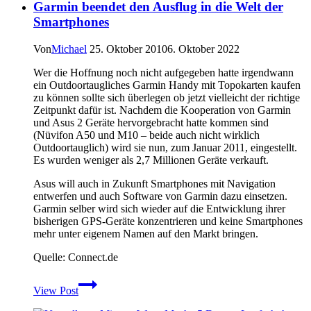
Garmin beendet den Ausflug in die Welt der
Garmin
Dakota
Smartphones
10
/
Von
Michael
25. Oktober 2010
6. Oktober 2022
Dakota
20
Wer die Hoffnung noch nicht aufgegeben hatte irgendwann
ein Outdoortaugliches Garmin Handy mit Topokarten kaufen
zu können sollte sich überlegen ob jetzt vielleicht der richtige
Zeitpunkt dafür ist. Nachdem die Kooperation von Garmin
und Asus 2 Geräte hervorgebracht hatte kommen sind
(Nüvifon A50 und M10 – beide auch nicht wirklich
Outdoortauglich) wird sie nun, zum Januar 2011, eingestellt.
Es wurden weniger als 2,7 Millionen Geräte verkauft.
Asus will auch in Zukunft Smartphones mit Navigation
entwerfen und auch Software von Garmin dazu einsetzen.
Garmin selber wird sich wieder auf die Entwicklung ihrer
bisherigen GPS-Geräte konzentrieren und keine Smartphones
mehr unter eigenem Namen auf den Markt bringen.
Quelle: Connect.de
Garmin
View Post
beendet
den