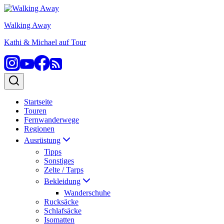
Zum
Inhalt
Walking Away
springen
Kathi & Michael auf Tour
Startseite
Touren
Fernwanderwege
Regionen
Ausrüstung
Tipps
Sonstiges
Zelte / Tarps
Bekleidung
Wanderschuhe
Rucksäcke
Schlafsäcke
Isomatten