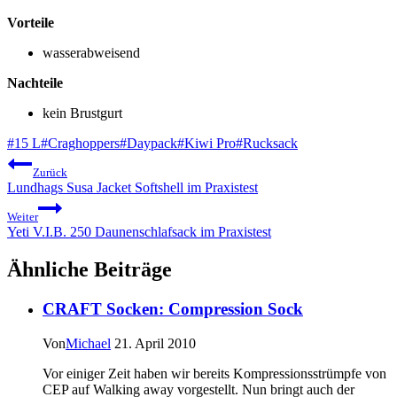
Vorteile
wasserabweisend
Nachteile
kein Brustgurt
Schlagworte:
#
15 L
#
Craghoppers
#
Daypack
#
Kiwi Pro
#
Rucksack
Beitragsnavigation
Zurück
Lundhags Susa Jacket Softshell im Praxistest
Weiter
Yeti V.I.B. 250 Daunenschlafsack im Praxistest
Ähnliche Beiträge
CRAFT Socken: Compression Sock
Von
Michael
21. April 2010
Vor einiger Zeit haben wir bereits Kompressionsstrümpfe von
CEP auf Walking away vorgestellt. Nun bringt auch der