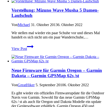
Ausflug
in
Vorstellung: Mizuno Wave Musha 5 Damen-
die
Laufschuh
Welt
der
Smartphones
Von
Michael
31. Oktober 2013
6. Oktober 2022
Wir stellen mal wieder ein paar Schuhe vor und dieses Mal
handelt es sich nicht um ein paar Wanderschuhe,…
Vorstellung:
View Post
Mizuno
Wave
Musha
5
Damen-
Neue Firmware für Garmin Oregon – Garmin
Laufschuh
Dakota – Garmin GPSMap 62s /st
Von
GreatHiker
5. September 2010
6. Oktober 2022
Es gibt wieder ein offizielles Firmwareupdate für die Outdoor
Navis von Garmin. Sowohl für das neue Garmin GPSMap
62s / st als auch für Oregon und Dakota Modelle ein update
der Gerätesoftware erhältlich. Garmin Oregon 450 und