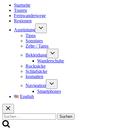
Startseite
Touren
Fernwanderwege
Regionen
Untermenü
Ausrüstung
umschalten
Tipps
Sonstiges
Zelte / Tarps
Untermenü
Bekleidung
umschalten
Wanderschuhe
Rucksäcke
Schlafsäcke
Isomatten
Untermenü
Navigation
umschalten
Smartphones
English
Suchen
nach: