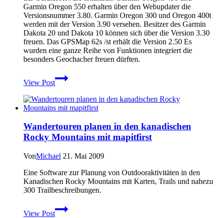
Garmin Oregon 550 erhalten über den Webupdater die
Versionsnummer 3.80. Garmin Oregon 300 und Oregon 400t
werden mit der Version 3.90 versehen. Besitzer des Garmin
Dakota 20 und Dakota 10 können sich über die Version 3.30
freuen. Das GPSMap 62s /st erhält die Version 2.50 Es
wurden eine ganze Reihe von Funktionen integriert die
besonders Geochacher freuen dürften.
Neue
View Post
Firmware
für
Garmin
Oregon
–
Wandertouren planen in den kanadischen
Garmin
Rocky Mountains mit mapitfirst
Dakota
–
Garmin
Von
Michael
21. Mai 2009
GPSMap
62s
Eine Software zur Planung von Outdooraktivitäten in den
/st
Kanadischen Rocky Mountains mit Karten, Trails und nahezu
300 Trailbeschreibungen.
Wandertouren
View Post
planen