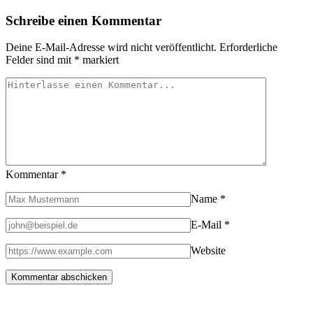
in
Schreibe einen Kommentar
den
kanadischen
Rocky
Deine E-Mail-Adresse wird nicht veröffentlicht.
Erforderliche
Mountains
Felder sind mit
*
markiert
mit
mapitfirst
Kommentar
*
Name
*
E-Mail
*
Website