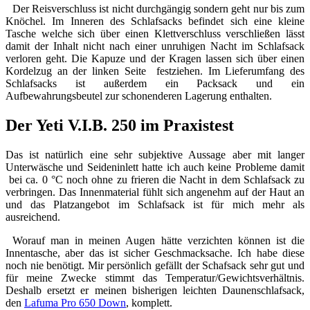
Der Reisverschluss ist nicht durchgängig sondern geht nur bis zum
Knöchel. Im Inneren des Schlafsacks befindet sich eine kleine
Tasche welche sich über einen Klettverschluss verschließen lässt
damit der Inhalt nicht nach einer unruhigen Nacht im Schlafsack
verloren geht. Die Kapuze und der Kragen lassen sich über einen
Kordelzug an der linken Seite festziehen. Im Lieferumfang des
Schlafsacks ist außerdem ein Packsack und ein
Aufbewahrungsbeutel zur schonenderen Lagerung enthalten.
Der Yeti V.I.B. 250 im Praxistest
Das ist natürlich eine sehr subjektive Aussage aber mit langer
Unterwäsche und Seideninlett hatte ich auch keine Probleme damit
bei ca. 0 °C noch ohne zu frieren die Nacht in dem Schlafsack zu
verbringen. Das Innenmaterial fühlt sich angenehm auf der Haut an
und das Platzangebot im Schlafsack ist für mich mehr als
ausreichend.
Worauf man in meinen Augen hätte verzichten können ist die
Innentasche, aber das ist sicher Geschmacksache. Ich habe diese
noch nie benötigt. Mir persönlich gefällt der Schafsack sehr gut und
für meine Zwecke stimmt das Temperatur/Gewichtsverhältnis.
Deshalb ersetzt er meinen bisherigen leichten Daunenschlafsack,
den
Lafuma Pro 650 Down
, komplett.