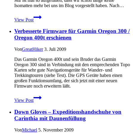
Mir ist mal so aufgefallen, dass wir schon lange keine
Isomatten mehr bei uns im Blog vorgestellt haben. Nach…
Vorstellung
View Post
und
Test
Verbesserte Firmware für Garmin Oregon 300 /
der
Nemo
Oregon 400t erschienen
Tuo
Standard
Von
GreatHiker
3. Juli 2009
Isomatte
Das Garmin Oregon 400t und sein Bruder das Garmin
Oregon 300 sind in Verbindung mit den entsprechenden Topo
Karten sehr gute Navigationsgeräte für Wander- und
Trekkingtouren (siehe Test). Die GPS Geräte haben einen
großen Funktionsumfang, der sich jetzt mit einer neuen
Firmware noch erweitern läßt.
Verbesserte
View Post
Firmware
für
Down Gloves – Expeditionshandschuhe von
Garmin
Oregon
Carinthia mit Daunenfüllung
300
/
Von
Michael
5. November 2009