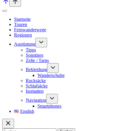
Startseite
Touren
Fernwanderwege
Regionen
Untermenü
Ausrüstung
umschalten
Tipps
Sonstiges
Zelte / Tarps
Untermenü
Bekleidung
umschalten
Wanderschuhe
Rucksäcke
Schlafsäcke
Isomatten
Untermenü
Navigation
umschalten
Smartphones
English
Suchen