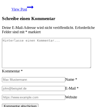
Neue
View Post
Daypacks
(Flow,
Schreibe einen Kommentar
Breeze
und
Vapour)
Deine E-Mail-Adresse wird nicht veröffentlicht.
Erforderliche
von
Felder sind mit
*
markiert
Haglöfs
angekündigt
Kommentar
*
Name
*
E-Mail
*
Website