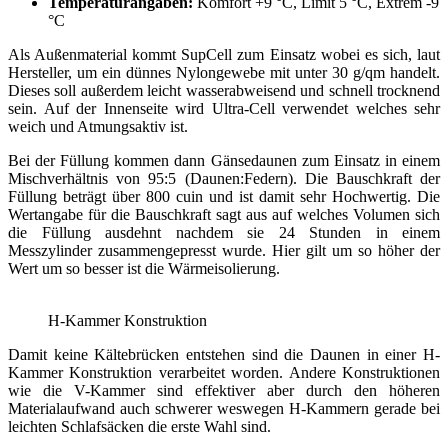
Temperaturangaben:
Komfort +9 °C, Limit 5 °C, Extrem -9
°C
Als Außenmaterial kommt SupCell zum Einsatz wobei es sich, laut
Hersteller, um ein dünnes Nylongewebe mit unter 30 g/qm handelt.
Dieses soll außerdem leicht wasserabweisend und schnell trocknend
sein. Auf der Innenseite wird Ultra-Cell verwendet welches sehr
weich und Atmungsaktiv ist.
Bei der Füllung kommen dann Gänsedaunen zum Einsatz in einem
Mischverhältnis von 95:5 (Daunen:Federn). Die Bauschkraft der
Füllung beträgt über 800 cuin und ist damit sehr Hochwertig. Die
Wertangabe für die Bauschkraft sagt aus auf welches Volumen sich
die Füllung ausdehnt nachdem sie 24 Stunden in einem
Messzylinder zusammengepresst wurde. Hier gilt um so höher der
Wert um so besser ist die Wärmeisolierung.
H-Kammer Konstruktion
Damit keine Kältebrücken entstehen sind die Daunen in einer H-
Kammer Konstruktion verarbeitet worden. Andere Konstruktionen
wie die V-Kammer sind effektiver aber durch den höheren
Materialaufwand auch schwerer weswegen H-Kammern gerade bei
leichten Schlafsäcken die erste Wahl sind.