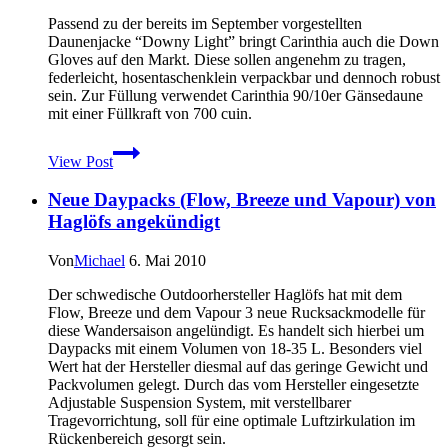
Oregon
400t
Passend zu der bereits im September vorgestellten
erschienen
Daunenjacke “Downy Light” bringt Carinthia auch die Down
Gloves auf den Markt. Diese sollen angenehm zu tragen,
federleicht, hosentaschenklein verpackbar und dennoch robust
sein. Zur Füllung verwendet Carinthia 90/10er Gänsedaune
mit einer Füllkraft von 700 cuin.
Down
View Post
Gloves
–
Neue Daypacks (Flow, Breeze und Vapour) von
Expeditionshandschuhe
von
Haglöfs angekündigt
Carinthia
mit
Von
Michael
6. Mai 2010
Daunenfüllung
Der schwedische Outdoorhersteller Haglöfs hat mit dem
Flow, Breeze und dem Vapour 3 neue Rucksackmodelle für
diese Wandersaison angelündigt. Es handelt sich hierbei um
Daypacks mit einem Volumen von 18-35 L. Besonders viel
Wert hat der Hersteller diesmal auf das geringe Gewicht und
Packvolumen gelegt. Durch das vom Hersteller eingesetzte
Adjustable Suspension System, mit verstellbarer
Tragevorrichtung, soll für eine optimale Luftzirkulation im
Rückenbereich gesorgt sein.