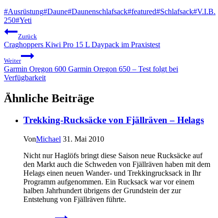
Schlagworte:
#
Ausrüstung
#
Daune
#
Daunenschlafsack
#
featured
#
Schlafsack
#
V.I.B.
250
#
Yeti
Beitragsnavigation
Zurück
Craghoppers Kiwi Pro 15 L Daypack im Praxistest
Weiter
Garmin Oregon 600 Garmin Oregon 650 – Test folgt bei
Verfügbarkeit
Ähnliche Beiträge
Trekking-Rucksäcke von Fjällräven – Helags
Von
Michael
31. Mai 2010
Nicht nur Haglöfs bringt diese Saison neue Rucksäcke auf
den Markt auch die Schweden von Fjällräven haben mit dem
Helags einen neuen Wander- und Trekkingrucksack in Ihr
Programm aufgenommen. Ein Rucksack war vor einem
halben Jahrhundert übrigens der Grundstein der zur
Entstehung von Fjällräven führte.
Trekking-