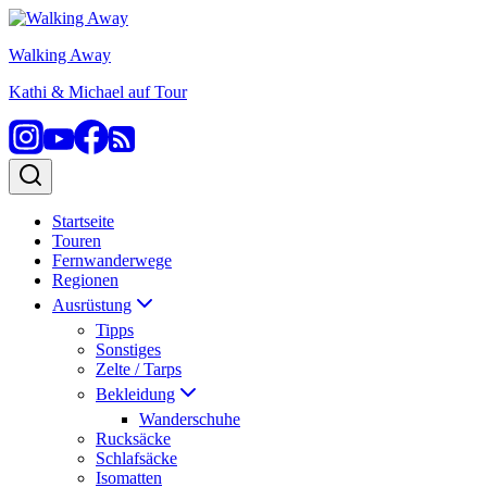
Zum
Inhalt
Walking Away
springen
Kathi & Michael auf Tour
Startseite
Touren
Fernwanderwege
Regionen
Ausrüstung
Tipps
Sonstiges
Zelte / Tarps
Bekleidung
Wanderschuhe
Rucksäcke
Schlafsäcke
Isomatten