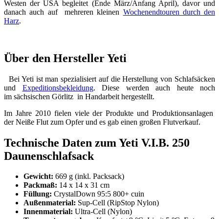
Westen der USA begleitet (Ende März/Anfang April), davor und
danach auch auf mehreren kleinen
Wochenendtouren durch den
Harz
.
Über den Hersteller Yeti
Bei Yeti ist man spezialisiert auf die Herstellung von Schlafsäcken
und
Expeditionsbekleidung
. Diese werden auch heute noch
im sächsischen Görlitz in Handarbeit hergestellt.
Im Jahre 2010 fielen viele der Produkte und Produktionsanlagen
der Neiße Flut zum Opfer und es gab einen großen Flutverkauf.
Technische Daten zum Yeti V.I.B. 250
Daunenschlafsack
Gewicht:
669 g (inkl. Packsack)
Packmaß:
14 x 14 x 31 cm
Füllung:
CrystalDown 95:5 800+ cuin
Außenmaterial:
Sup-Cell (RipStop Nylon)
Innenmaterial:
Ultra-Cell (Nylon)