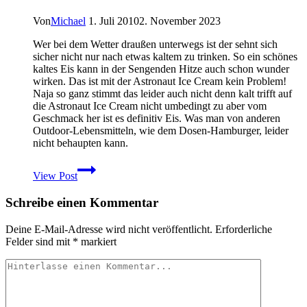
Leichtbaustock
Von
Michael
1. Juli 2010
2. November 2023
Wer bei dem Wetter draußen unterwegs ist der sehnt sich
sicher nicht nur nach etwas kaltem zu trinken. So ein schönes
kaltes Eis kann in der Sengenden Hitze auch schon wunder
wirken. Das ist mit der Astronaut Ice Cream kein Problem!
Naja so ganz stimmt das leider auch nicht denn kalt trifft auf
die Astronaut Ice Cream nicht umbedingt zu aber vom
Geschmack her ist es definitiv Eis. Was man von anderen
Outdoor-Lebensmitteln, wie dem Dosen-Hamburger, leider
nicht behaupten kann.
Astronauten
View Post
Eis
für
Schreibe einen Kommentar
Unterwegs
–
Astronaut
Deine E-Mail-Adresse wird nicht veröffentlicht.
Erforderliche
Ice
Felder sind mit
*
markiert
Cream