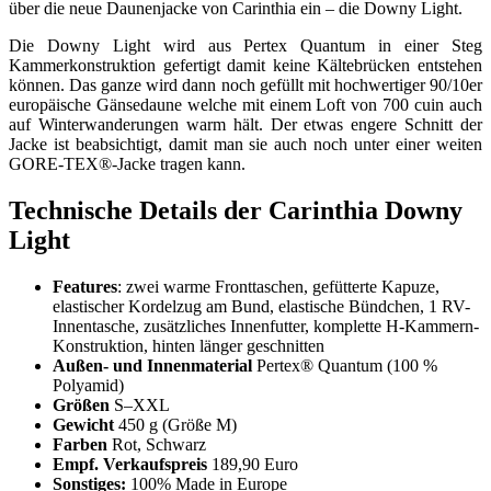
über die neue Daunenjacke von Carinthia ein – die Downy Light.
Die Downy Light wird aus Pertex Quantum in einer Steg
Kammerkonstruktion gefertigt damit keine Kältebrücken entstehen
können. Das ganze wird dann noch gefüllt mit hochwertiger 90/10er
europäische Gänsedaune welche mit einem Loft von 700 cuin auch
auf Winterwanderungen warm hält.
Der etwas engere Schnitt der
Jacke ist beabsichtigt, damit man sie auch noch unter einer weiten
GORE-TEX®-Jacke tragen kann.
Technische Details der Carinthia Downy
Light
Features
: zwei warme Fronttaschen, gefütterte Kapuze,
elastischer Kordelzug am Bund, elastische Bündchen, 1 RV-
Innentasche, zusätzliches Innenfutter, komplette H-Kammern-
Konstruktion, hinten länger geschnitten
Außen- und Innenmaterial
Pertex® Quantum (100 %
Polyamid)
Größen
S–XXL
Gewicht
450 g (Größe M)
Farben
Rot, Schwarz
Empf. Verkaufspreis
189,90 Euro
Sonstiges:
100% Made in Europe