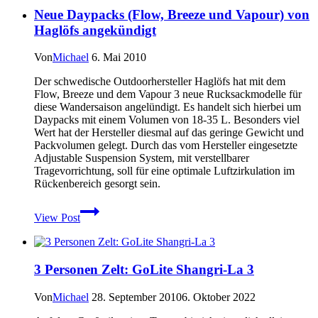
von
Neue Daypacks (Flow, Breeze und Vapour) von
Bruckmann
für
Haglöfs angekündigt
iPhone
und
Von
Michael
6. Mai 2010
iPad
Der schwedische Outdoorhersteller Haglöfs hat mit dem
Flow, Breeze und dem Vapour 3 neue Rucksackmodelle für
diese Wandersaison angelündigt. Es handelt sich hierbei um
Daypacks mit einem Volumen von 18-35 L. Besonders viel
Wert hat der Hersteller diesmal auf das geringe Gewicht und
Packvolumen gelegt. Durch das vom Hersteller eingesetzte
Adjustable Suspension System, mit verstellbarer
Tragevorrichtung, soll für eine optimale Luftzirkulation im
Rückenbereich gesorgt sein.
Neue
View Post
Daypacks
(Flow,
Breeze
und
3 Personen Zelt: GoLite Shangri-La 3
Vapour)
von
Haglöfs
Von
Michael
28. September 2010
6. Oktober 2022
angekündigt