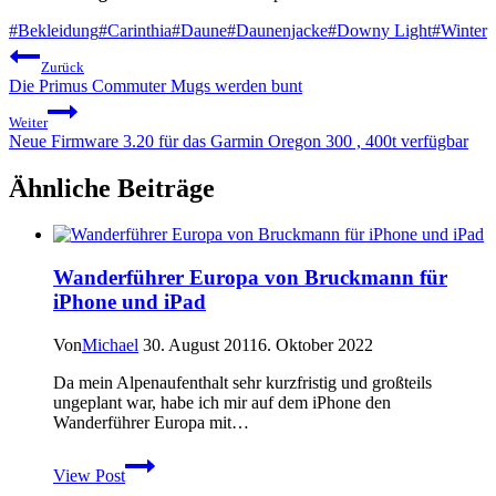
Schlagworte:
#
Bekleidung
#
Carinthia
#
Daune
#
Daunenjacke
#
Downy Light
#
Winter
Beitragsnavigation
Zurück
Die Primus Commuter Mugs werden bunt
Weiter
Neue Firmware 3.20 für das Garmin Oregon 300 , 400t verfügbar
Ähnliche Beiträge
Wanderführer Europa von Bruckmann für
iPhone und iPad
Von
Michael
30. August 2011
6. Oktober 2022
Da mein Alpenaufenthalt sehr kurzfristig und großteils
ungeplant war, habe ich mir auf dem iPhone den
Wanderführer Europa mit…
Wanderführer
View Post
Europa