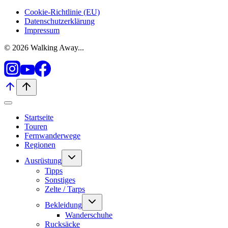
Cookie-Richtlinie (EU)
Datenschutzerklärung
Impressum
© 2026 Walking Away...
Startseite
Touren
Fernwanderwege
Regionen
Untermenü
Ausrüstung
umschalten
Tipps
Sonstiges
Zelte / Tarps
Untermenü
Bekleidung
umschalten
Wanderschuhe
Rucksäcke