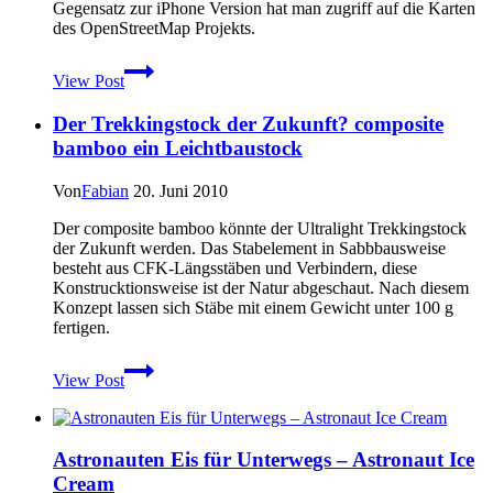
Gegensatz zur iPhone Version hat man zugriff auf die Karten
des OpenStreetMap Projekts.
Kostenlose
View Post
ViewRanger
Testversion
Der Trekkingstock der Zukunft? composite
für
Android
bamboo ein Leichtbaustock
Smartphones
Von
Fabian
20. Juni 2010
Der composite bamboo könnte der Ultralight Trekkingstock
der Zukunft werden. Das Stabelement in Sabbbausweise
besteht aus CFK-Längsstäben und Verbindern, diese
Konstrucktionsweise ist der Natur abgeschaut. Nach diesem
Konzept lassen sich Stäbe mit einem Gewicht unter 100 g
fertigen.
Der
View Post
Trekkingstock
der
Zukunft?
composite
Astronauten Eis für Unterwegs – Astronaut Ice
bamboo
Cream
ein