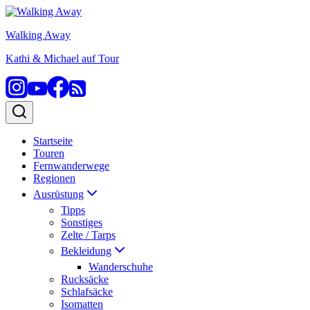
Zum
Inhalt
Walking Away
springen
Kathi & Michael auf Tour
Startseite
Touren
Fernwanderwege
Regionen
Ausrüstung
Tipps
Sonstiges
Zelte / Tarps
Bekleidung
Wanderschuhe
Rucksäcke
Schlafsäcke
Isomatten