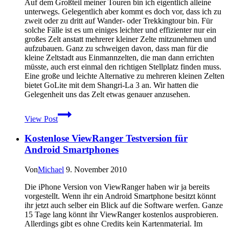
Auf dem Großteil meiner Touren bin ich eigentlich alleine
unterwegs. Gelegentlich aber kommt es doch vor, dass ich zu
zweit oder zu dritt auf Wander- oder Trekkingtour bin. Für
solche Fälle ist es um einiges leichter und effizienter nur ein
großes Zelt anstatt mehrerer kleiner Zelte mitzunehmen und
aufzubauen. Ganz zu schweigen davon, dass man für die
kleine Zeltstadt aus Einmannzelten, die man dann errichten
müsste, auch erst einmal den richtigen Stellplatz finden muss.
Eine große und leichte Alternative zu mehreren kleinen Zelten
bietet GoLite mit dem Shangri-La 3 an. Wir hatten die
Gelegenheit uns das Zelt etwas genauer anzusehen.
3
View Post
Personen
Zelt:
Kostenlose ViewRanger Testversion für
GoLite
Shangri-
Android Smartphones
La
3
Von
Michael
9. November 2010
Die iPhone Version von ViewRanger haben wir ja bereits
vorgestellt. Wenn ihr ein Android Smartphone besitzt könnt
ihr jetzt auch selber ein Blick auf die Software werfen. Ganze
15 Tage lang könnt ihr ViewRanger kostenlos ausprobieren.
Allerdings gibt es ohne Credits kein Kartenmaterial. Im