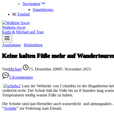
Navigation
Smartphones
English
Walking Away
Kathi & Michael auf Tour
Ausrüstung
·
Bekleidung
Keine kalten Füße mehr auf Wandertouren
Von
Michael
15. Dezember 2009
5. November 2023
2 Kommentare
Laut der Webseite von Columbia ist der Bugathermo kei
vielleicht recht. Der Schuh hält die Füße bis zu 8 Stunden lang wa
Temperaturen mollig warme Füße zu haben.
Die Schuhe sind laut Hersteller auch wasserdicht und atmungsaktiv
“
Techlite
” zur Federung zum Einsatz.