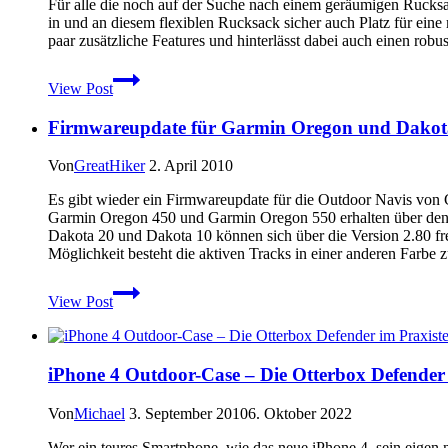
Für alle die noch auf der Suche nach einem geräumigen Rucksac
in und an diesem flexiblen Rucksack sicher auch Platz für eine 
paar zusätzliche Features und hinterlässt dabei auch einen robu
Rucksack
View Post
für
Tagestouren
Firmwareupdate für Garmin Oregon und Dakota
und
Wochenendtrips
–
Von
GreatHiker
2. April 2010
Osprey
Kestrel
Es gibt wieder ein Firmwareupdate für die Outdoor Navis von G
38
Garmin Oregon 450 und Garmin Oregon 550 erhalten über den 
Dakota 20 und Dakota 10 können sich über die Version 2.80 freu
Möglichkeit besteht die aktiven Tracks in einer anderen Farbe 
Firmwareupdate
View Post
für
Garmin
Oregon
und
iPhone 4 Outdoor-Case – Die Otterbox Defender 
Dakota
–
April
Von
Michael
3. September 2010
6. Oktober 2022
2010
Wer ein teures Smartphone, wie das neue iPhone 4, sein eigen 