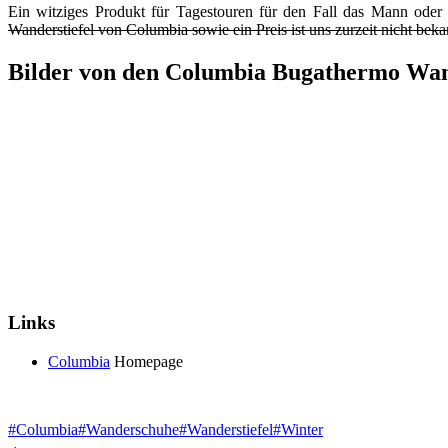
Ein witziges Produkt für Tagestouren für den Fall das Mann oder
Wanderstiefel von Columbia sowie ein Preis ist uns zurzeit nicht beka
Bilder von den Columbia Bugathermo Wan
Links
Columbia
Homepage
Schlagworte:
#
Columbia
#
Wanderschuhe
#
Wanderstiefel
#
Winter