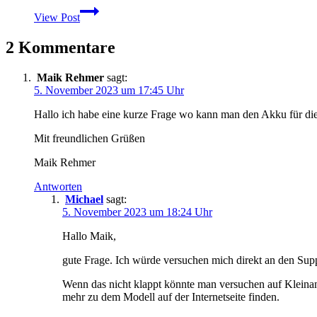
Garmin
View Post
erweitert
seine
2 Kommentare
GPSmap
62
Baureihe
Maik Rehmer
sagt:
mit
5. November 2023 um 17:45 Uhr
Fotofunktion
Hallo ich habe eine kurze Frage wo kann man den Akku für die
Mit freundlichen Grüßen
Maik Rehmer
Antworten
Michael
sagt:
5. November 2023 um 18:24 Uhr
Hallo Maik,
gute Frage. Ich würde versuchen mich direkt an den S
Wenn das nicht klappt könnte man versuchen auf Kleinan
mehr zu dem Modell auf der Internetseite finden.