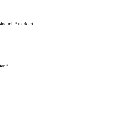
sind mit
*
markiert
tar
*