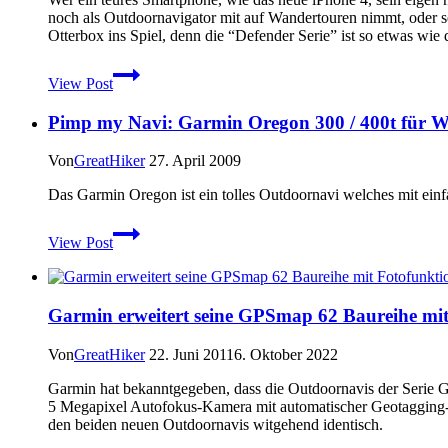
noch als Outdoornavigator mit auf Wandertouren nimmt, oder so
Otterbox ins Spiel, denn die “Defender Serie” ist so etwas wie
iPhone
View Post
4
Outdoor-
Pimp my Navi: Garmin Oregon 300 / 400t für 
Case
–
Die
Von
GreatHiker
27. April 2009
Otterbox
Defender
Das Garmin Oregon ist ein tolles Outdoornavi welches mit einf
im
Pimp
Praxistest
View Post
my
Navi:
Garmin
Oregon
Garmin erweitert seine GPSmap 62 Baureihe mit
300
/
400t
Von
GreatHiker
22. Juni 2011
6. Oktober 2022
für
Garmin hat bekanntgegeben, dass die Outdoornavis der Serie 
Wanderungen
5 Megapixel Autofokus-Kamera mit automatischer Geotagging-Fu
optimieren
den beiden neuen Outdoornavis witgehend identisch.