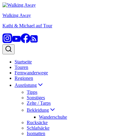
Zum
Inhalt
Walking Away
springen
Kathi & Michael auf Tour
Startseite
Touren
Fernwanderwege
Regionen
Ausrüstung
Tipps
Sonstiges
Zelte / Tarps
Bekleidung
Wanderschuhe
Rucksäcke
Schlafsäcke
Isomatten