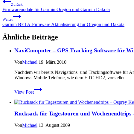
Beitragsnavigation
Zurück
Firmwareupdate für Garmin Oregon und Garmin Dakota
Weiter
Garmin BETA-Firmware Aktualisierung für Oregon und Dakota
Ähnliche Beiträge
NaviComputer – GPS Tracking Software für W
Von
Michael
19. März 2010
Nachdem wir bereits Navigations- und Trackingsoftware für A
Windows Mobile Telefone, wie dem HTC HD2, vorstellen.
NaviComputer
View Post
–
GPS
Tracking
Software
Rucksack für Tagestouren und Wochenendtrips –
für
Windows
Mobile
Von
Michael
13. August 2009