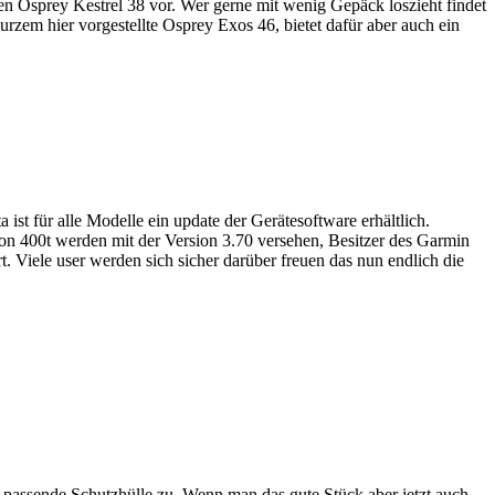
en Osprey Kestrel 38 vor. Wer gerne mit wenig Gepäck loszieht findet
urzem hier vorgestellte Osprey Exos 46, bietet dafür aber auch ein
t für alle Modelle ein update der Gerätesoftware erhältlich.
400t werden mit der Version 3.70 versehen, Besitzer des Garmin
. Viele user werden sich sicher darüber freuen das nun endlich die
e passende Schutzhülle zu. Wenn man das gute Stück aber jetzt auch