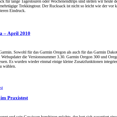
k für lange Tagestouren oder Wochenendtrips sind stellen wir heute d
mehrtägige Trekkingtour. Der Rucksack ist nicht so leicht wie der vor k
steren Eindruck.
 – April 2010
armin. Sowohl für das Garmin Oregon als auch für das Garmin Dakota is
Webupdater die Versionsnummer 3.30. Garmin Oregon 300 und Oregon 
en. Es wurden wieder einmal einige kleine Zusatzfunktionen integriert
zu wählen.
im Praxistest
nennt und sein Gewissen beruhigen möchte, der legt sich garantiert ein