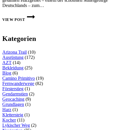
gesamten Harzgebiet – einem der schönsten Mittelgebirge
Deutschlands – zum…
DIE
HARZER
VIEW POST
WANDERNADEL
–
STEMPELSAMMELN
UND
Kategorien
WANDERN
IM
HARZ
Arizona Trail
(10)
Ausrüstung
(172)
AZT
(14)
Bekleidung
(25)
Blog
(6)
Camino Primitivo
(19)
Fernwanderwege
(82)
Försterstieg
(1)
Gendarmstien
(2)
Geocaching
(9)
Grundlagen
(1)
Harz
(1)
Klettersteig
(1)
Kocher
(11)
Lykischer Weg
(2)