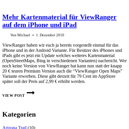
Mehr Kartenmaterial für ViewRanger
auf dem iPhone und iPad
Von
Michael
1. Dezember 2010
ViewRanger haben wir euch ja bereits vorgestellt einmal für das
iPhone und in der Android Variante. Für Besitzer des iPhones und
iPads gibt es jetzt ein Update welches weiteres Kartenmaterial
(OpenStreetMaps, Bing in verschiedenen Varianten) nachreicht. Wer
noch keine Version von ViewRanger hat kann nun statt der knapp
20 € teuren Premium Version auch die “ViewRanger Open Maps”
Variante erwerben. Diese gibt derzeit für 79 Cent im AppStore
später soll der Preis auf 2,99 € erhöht werden.
MEHR
KARTENMATERIAL
VIEW POST
FÜR
VIEWRANGER
AUF
DEM
Kategorien
IPHONE
UND
IPAD
Arizona Trail
(10)