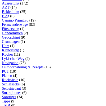
Ausrüstung
(172)
AZT
(14)
Bekleidung
(25)
Blog
(6)
Camino Primitivo
(19)
Fernwanderwege
(82)
Försterstieg
(1)
Gendarmstien
(2)
Geocaching
(9)
Grundlagen
(1)
Harz
(1)
Klettersteig
(1)
Kocher
(11)
Lykischer Weg
(2)
Navigation
(75)
Outdoornahrung & Rezepte
(15)
PCT
(10)
Planen
(4)
Rucksäcke
(10)
Schlafsäcke
(6)
Selbstgebaut
(3)
Smartphones
(6)
Sonstiges
(34)
Tipps
(9)
TMB
(9)