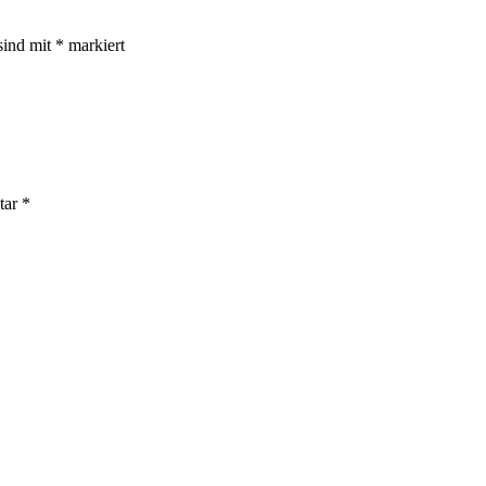
sind mit
*
markiert
tar
*