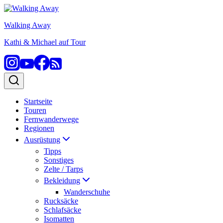
Zum
Inhalt
Walking Away
springen
Kathi & Michael auf Tour
Startseite
Touren
Fernwanderwege
Regionen
Ausrüstung
Tipps
Sonstiges
Zelte / Tarps
Bekleidung
Wanderschuhe
Rucksäcke
Schlafsäcke
Isomatten