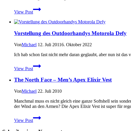
Neue
The
robuste
View Post
North
Digitalkameras
Face
–
Men’s
Vorstellung des Outdoorhandys Motorola Defy
Trekker
Convertible
Pant
Von
Michael
12. Juli 2011
6. Oktober 2022
–
Ich hab schon fast nicht mehr daran geglaubt, aber nun ist d
Alpine
Fit
Vorstellung
View Post
des
Outdoorhandys
The North Face – Men’s Apex Elixir Vest
Motorola
Defy
Von
Michael
22. Juli 2010
Manchmal muss es nicht gleich eine ganze Softshell sein sonde
der Wind an den Armen? Die Apex Elixir Vest ist super für reg
The
View Post
North
Face