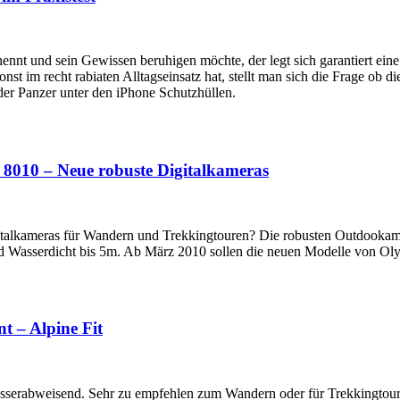
nennt und sein Gewissen beruhigen möchte, der legt sich garantiert ein
nst im recht rabiaten Alltagseinsatz hat, stellt man sich die Frage o
 der Panzer unter den iPhone Schutzhüllen.
010 – Neue robuste Digitalkameras
alkameras für Wandern und Trekkingtouren? Die robusten Outdookamer
d Wasserdicht bis 5m. Ab März 2010 sollen die neuen Modelle von Olym
t – Alpine Fit
Wasserabweisend. Sehr zu empfehlen zum Wandern oder für Trekkingtour