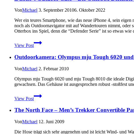
Von
Michael
3. September 2010
6. Oktober 2022
Wer ein teures Smartphone, wie das neue iPhone 4, sein eigen 
noch als Outdoornavigator mit auf Wandertouren nimmt, oder so
Otterbox ins Spiel, denn die “Defender Serie” ist so etwas wie
iPhone
View Post
4
Outdoor-
Outdoorkamera: Olympus mju Tough 6020 und 8
Case
–
Die
Von
Michael
2. Februar 2010
Otterbox
Defender
Olympus mju Tough 6020 und mju Tough 8010 die ideale Digit
im
gewachsen. Das Gehäuse ist ausgesprochen robust -stoßfest un
Praxistest
Outdoorkamera:
View Post
Olympus
mju
The North Face – Men’s Trekker Convertible Pan
Tough
6020
und
Von
Michael
12. Juni 2009
8010
–
Die Hose trägt sich sehr angenehm und ist leicht Wind- und 