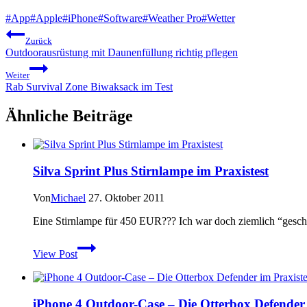
Schlagworte:
#
App
#
Apple
#
iPhone
#
Software
#
Weather Pro
#
Wetter
Beitragsnavigation
Zurück
Outdoorausrüstung mit Daunenfüllung richtig pflegen
Weiter
Rab Survival Zone Biwaksack im Test
Ähnliche Beiträge
Silva Sprint Plus Stirnlampe im Praxistest
Von
Michael
27. Oktober 2011
Eine Stirnlampe für 450 EUR??? Ich war doch ziemlich “geschoc
Silva
View Post
Sprint
Plus
Stirnlampe
im
iPhone 4 Outdoor-Case – Die Otterbox Defender 
Praxistest