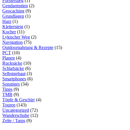
Försterstieg
(1)
Gendarmstien
(2)
Geocaching
(9)
Grundlagen
(1)
Harz
(1)
Klettersteig
(1)
Kocher
(11)
Lykischer Weg
(2)
Navigation
(75)
Outdoornahrung & Rezepte
(15)
PCT
(10)
Planen
(4)
Rucksäcke
(10)
Schlafsäcke
(6)
Selbstgebaut
(3)
Smartphones
(6)
Sonstiges
(34)
Tipps
(9)
TMB
(9)
Töpfe & Geschirr
(4)
Touren
(143)
Uncategorized
(72)
Wanderschuhe
(12)
Zelte / Tarps
(9)