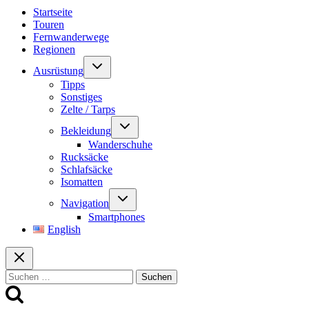
Startseite
Touren
Fernwanderwege
Regionen
Untermenü
Ausrüstung
umschalten
Tipps
Sonstiges
Zelte / Tarps
Untermenü
Bekleidung
umschalten
Wanderschuhe
Rucksäcke
Schlafsäcke
Isomatten
Untermenü
Navigation
umschalten
Smartphones
English
Suchen
nach: