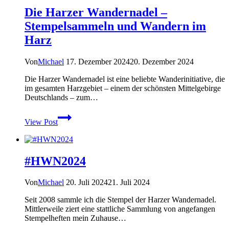
Die Harzer Wandernadel –
Stempelsammeln und Wandern im
Harz
Von
Michael
17. Dezember 2024
20. Dezember 2024
Die Harzer Wandernadel ist eine beliebte Wanderinitiative, die
im gesamten Harzgebiet – einem der schönsten Mittelgebirge
Deutschlands – zum…
Die
View Post
Harzer
Wandernadel
–
Stempelsammeln
#HWN2024
und
Wandern
im
Von
Michael
20. Juli 2024
21. Juli 2024
Harz
Seit 2008 sammle ich die Stempel der Harzer Wandernadel.
Mittlerweile ziert eine stattliche Sammlung von angefangen
Stempelheften mein Zuhause…