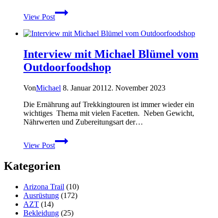
Diese
View Post
Woche
im
Internet:
KW
Interview mit Michael Blümel vom
4
2024
Outdoorfoodshop
Von
Michael
8. Januar 2011
2. November 2023
Die Ernährung auf Trekkingtouren ist immer wieder ein
wichtiges Thema mit vielen Facetten. Neben Gewicht,
Nährwerten und Zubereitungsart der…
Interview
View Post
mit
Michael
Kategorien
Blümel
vom
Outdoorfoodshop
Arizona Trail
(10)
Ausrüstung
(172)
AZT
(14)
Bekleidung
(25)