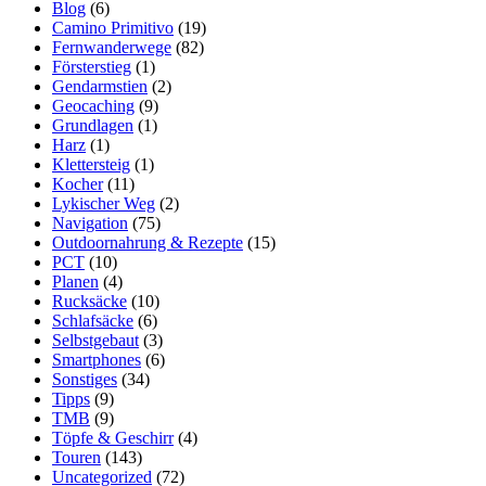
Blog
(6)
Camino Primitivo
(19)
Fernwanderwege
(82)
Försterstieg
(1)
Gendarmstien
(2)
Geocaching
(9)
Grundlagen
(1)
Harz
(1)
Klettersteig
(1)
Kocher
(11)
Lykischer Weg
(2)
Navigation
(75)
Outdoornahrung & Rezepte
(15)
PCT
(10)
Planen
(4)
Rucksäcke
(10)
Schlafsäcke
(6)
Selbstgebaut
(3)
Smartphones
(6)
Sonstiges
(34)
Tipps
(9)
TMB
(9)
Töpfe & Geschirr
(4)
Touren
(143)
Uncategorized
(72)