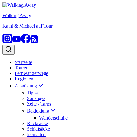
Zum
Inhalt
Walking Away
springen
Kathi & Michael auf Tour
Startseite
Touren
Fernwanderwege
Regionen
Ausrüstung
Tipps
Sonstiges
Zelte / Tarps
Bekleidung
Wanderschuhe
Rucksäcke
Schlafsäcke
Isomatten