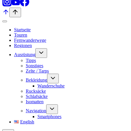
Startseite
Touren
Fernwanderwege
Regionen
Untermenü
Ausrüstung
umschalten
Tipps
Sonstiges
Zelte / Tarps
Untermenü
Bekleidung
umschalten
Wanderschuhe
Rucksäcke
Schlafsäcke
Isomatten
Untermenü
Navigation
umschalten
Smartphones
English