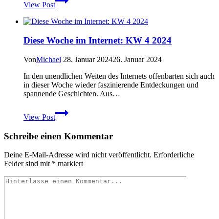
View Post
Harzer
Wandernadel
–
Stempelsammeln
Diese Woche im Internet: KW 4 2024
und
Wandern
im
Von
Michael
28. Januar 2024
26. Januar 2024
Harz
In den unendlichen Weiten des Internets offenbarten sich auch
in dieser Woche wieder faszinierende Entdeckungen und
spannende Geschichten. Aus…
Diese
View Post
Woche
im
Schreibe einen Kommentar
Internet:
KW
4
Deine E-Mail-Adresse wird nicht veröffentlicht.
Erforderliche
2024
Felder sind mit
*
markiert