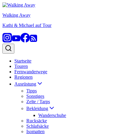
Zum
Inhalt
Walking Away
springen
Kathi & Michael auf Tour
Startseite
Touren
Fernwanderwege
Regionen
Ausrüstung
Tipps
Sonstiges
Zelte / Tarps
Bekleidung
Wanderschuhe
Rucksäcke
Schlafsäcke
Isomatten