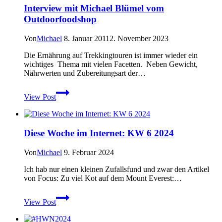
Interview mit Michael Blümel vom
Outdoorfoodshop
Von
Michael
8. Januar 2011
2. November 2023
Die Ernährung auf Trekkingtouren ist immer wieder ein
wichtiges Thema mit vielen Facetten. Neben Gewicht,
Nährwerten und Zubereitungsart der…
Interview
View Post
mit
Michael
Blümel
vom
Diese Woche im Internet: KW 6 2024
Outdoorfoodshop
Von
Michael
9. Februar 2024
Ich hab nur einen kleinen Zufallsfund und zwar den Artikel
von Focus: Zu viel Kot auf dem Mount Everest:…
Diese
View Post
Woche
im
Internet: