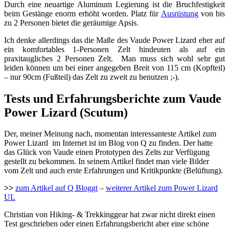
Durch eine neuartige Aluminum Legierung ist die Bruchfestigkeit
beim Gestänge enorm erhöht worden. Platz für
Ausrüstung
von bis
zu 2 Personen bietet die geräumige Apsis.
Ich denke allerdings das die Maße des Vaude Power Lizard eher auf
ein komfortables 1-Personen Zelt hindeuten als auf ein
praxitaugliches 2 Personen Zelt. Man muss sich wohl sehr gut
leiden können um bei einer angegeben Breit von 115 cm (Kopfteil)
– nur 90cm (Fußteil) das Zelt zu zweit zu benutzen ;-).
Tests und Erfahrungsberichte zum Vaude
Power Lizard (Scutum)
Der, meiner Meinung nach, momentan interessanteste Artikel zum
Power Lizard im Internet ist im Blog von Q zu finden. Der hatte
das Glück von Vaude einen Prototypen des Zelts zur Verfügung
gestellt zu bekommen. In seinem Artikel findet man viele Bilder
vom Zelt und auch erste Erfahrungen und Kritikpunkte (Belüftung).
>>
zum Artikel auf Q Bloggt
–
weiterer Artikel zum Power Lizard
UL
Christian von Hiking- & Trekkinggear hat zwar nicht direkt einen
Test geschrieben oder einen Erfahrungsbericht aber eine schöne