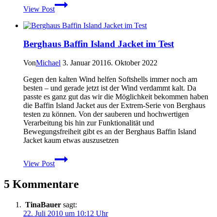
Garmin
View Post
GPSMAP
62
–
Nachfolger
Berghaus Baffin Island Jacket im Test
des
60CSx
?
Von
Michael
3. Januar 2011
6. Oktober 2022
–
Gegen den kalten Wind helfen Softshells immer noch am
Jetzt
besten – und gerade jetzt ist der Wind verdammt kalt. Da
Test
passte es ganz gut das wir die Möglichkeit bekommen haben
verfügbar
die Baffin Island Jacket aus der Extrem-Serie von Berghaus
testen zu können. Von der sauberen und hochwertigen
Verarbeitung bis hin zur Funktionalität und
Bewegungsfreiheit gibt es an der Berghaus Baffin Island
Jacket kaum etwas auszusetzen
Berghaus
View Post
Baffin
Island
5 Kommentare
Jacket
im
Test
TinaBauer
sagt:
22. Juli 2010 um 10:12 Uhr