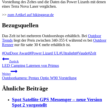
Vorstellung des Zeltes und die Daten das Power Lizards mit denen
eines Terra Nova Laser verglichen.
>>
zum Artikel auf hikinggear.de
Bezugsquellen
Das Zelt ist bei mehreren Outdoorshops erhältlich. Bei
Outdoor
Trends
liegt der Preis zwischen 340-355 € während es bei
Outdoor
Renner
nur für satte 30 € mehr erhältlich ist.
Schlagworte:
#
OutDoor Award
#
Power Lizard UL
#
Ultralight
#
Vaude
#
Zelt
Beitragsnavigation
Zurück
LED Camping Laternen von Primus
Weiter
Outdoorkamera: Pentax Optio W90 Vorstellung
Ähnliche Beiträge
Spot Satellite GPS Messenger – neue Version
Spot 2 vorgestellt