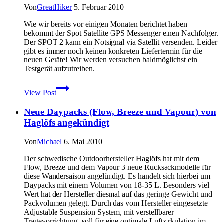
Von
GreatHiker
5. Februar 2010
Wie wir bereits vor einigen Monaten berichtet haben
bekommt der Spot Satellite GPS Messenger einen Nachfolger.
Der SPOT 2 kann ein Notsignal via Satellit versenden. Leider
gibt es immer noch keinen konkreten Liefertermin für die
neuen Geräte! Wir werden versuchen baldmöglichst ein
Testgerät aufzutreiben.
Spot
View Post
Satellite
GPS
Neue Daypacks (Flow, Breeze und Vapour) von
Messenger
–
Haglöfs angekündigt
neue
Version
Von
Michael
6. Mai 2010
Spot
2
Der schwedische Outdoorhersteller Haglöfs hat mit dem
vorgestellt
Flow, Breeze und dem Vapour 3 neue Rucksackmodelle für
diese Wandersaison angelündigt. Es handelt sich hierbei um
Daypacks mit einem Volumen von 18-35 L. Besonders viel
Wert hat der Hersteller diesmal auf das geringe Gewicht und
Packvolumen gelegt. Durch das vom Hersteller eingesetzte
Adjustable Suspension System, mit verstellbarer
Tragevorrichtung, soll für eine optimale Luftzirkulation im