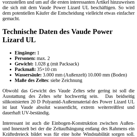
vorzustellen und um auf die ersten interessanten Artikel hinzuweisen
die sich mit dem Vaude Power Lizard UL beschäftigen. So wird
dem potentiellen Käufer die Entscheidung vielleicht etwas einfacher
gemacht.
Technische Daten des Vaude Power
Lizard UL
Eingänge:
1
Personen:
max. 2
Gewicht:
1.028 g (mit Packsack)
Packmaß:
35×10 cm
Wassersäule:
3.000 mm (Außenzelt) 10.000 mm (Boden)
Maße des Zeltes
: siehe Zeichnung
Obwohl das Gewicht des Vaude Zeltes sehr gering ist soll die
Ausstattung des Zeltes sehr hochwertig sein. Das beidseitig
silikonisierten 20 D Polyamid-Außenmaterial des Power Lizard UL
ist laut Vaude absolut wasserdicht, extrem weiterreißfest und
dauerhaft UV-beständig.
Interessant ist auch die Einbogen-Konstruktion zwischen Außen-
und Innenzelt bei der die Zeltaufhängung entlang des Rahmens ein
Kräftedreieck bildet was für eine hohe Windstabilität sorgen soll.