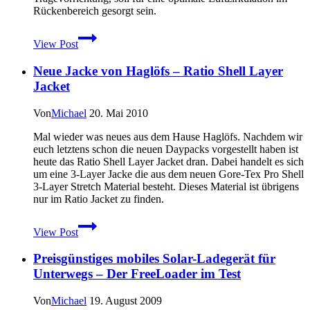
Rückenbereich gesorgt sein.
Neue
View Post
Daypacks
(Flow,
Neue Jacke von Haglöfs – Ratio Shell Layer
Breeze
und
Jacket
Vapour)
von
Von
Michael
20. Mai 2010
Haglöfs
angekündigt
Mal wieder was neues aus dem Hause Haglöfs. Nachdem wir
euch letztens schon die neuen Daypacks vorgestellt haben ist
heute das Ratio Shell Layer Jacket dran. Dabei handelt es sich
um eine 3-Layer Jacke die aus dem neuen Gore-Tex Pro Shell
3-Layer Stretch Material besteht. Dieses Material ist übrigens
nur im Ratio Jacket zu finden.
Neue
View Post
Jacke
von
Preisgünstiges mobiles Solar-Ladegerät für
Haglöfs
–
Unterwegs – Der FreeLoader im Test
Ratio
Shell
Von
Michael
19. August 2009
Layer