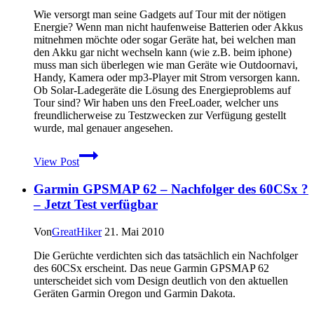
Jacket
Wie versorgt man seine Gadgets auf Tour mit der nötigen
Energie? Wenn man nicht haufenweise Batterien oder Akkus
mitnehmen möchte oder sogar Geräte hat, bei welchen man
den Akku gar nicht wechseln kann (wie z.B. beim iphone)
muss man sich überlegen wie man Geräte wie Outdoornavi,
Handy, Kamera oder mp3-Player mit Strom versorgen kann.
Ob Solar-Ladegeräte die Lösung des Energieproblems auf
Tour sind? Wir haben uns den FreeLoader, welcher uns
freundlicherweise zu Testzwecken zur Verfügung gestellt
wurde, mal genauer angesehen.
Preisgünstiges
View Post
mobiles
Solar-
Garmin GPSMAP 62 – Nachfolger des 60CSx ?
Ladegerät
für
– Jetzt Test verfügbar
Unterwegs
–
Von
GreatHiker
21. Mai 2010
Der
FreeLoader
Die Gerüchte verdichten sich das tatsächlich ein Nachfolger
im
des 60CSx erscheint. Das neue Garmin GPSMAP 62
Test
unterscheidet sich vom Design deutlich von den aktuellen
Geräten Garmin Oregon und Garmin Dakota.