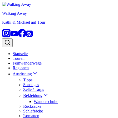
Zum
Inhalt
Walking Away
springen
Kathi & Michael auf Tour
Startseite
Touren
Fernwanderwege
Regionen
Ausrüstung
Tipps
Sonstiges
Zelte / Tarps
Bekleidung
Wanderschuhe
Rucksäcke
Schlafsäcke
Isomatten