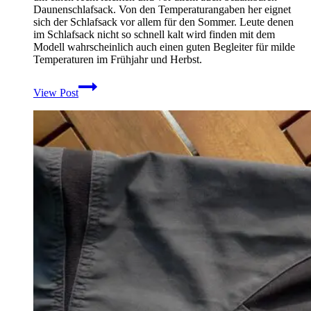
/st
Daunenschlafsack. Von den Temperaturangaben her eignet
–
sich der Schlafsack vor allem für den Sommer. Leute denen
Mai-
im Schlafsack nicht so schnell kalt wird finden mit dem
2011
Modell wahrscheinlich auch einen guten Begleiter für milde
Temperaturen im Frühjahr und Herbst.
Vorstellung
View Post
und
Praxistest
des
Daunen
Sommerschlafsack
Lafuma
Pro
650
Down