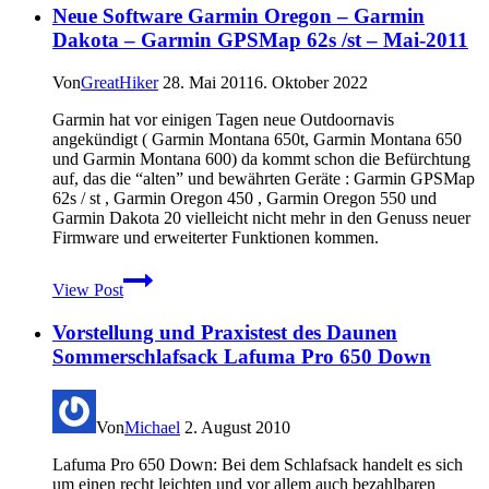
Neue Software Garmin Oregon – Garmin
Dakota – Garmin GPSMap 62s /st – Mai-2011
Von
GreatHiker
28. Mai 2011
6. Oktober 2022
Garmin hat vor einigen Tagen neue Outdoornavis
angekündigt ( Garmin Montana 650t, Garmin Montana 650
und Garmin Montana 600) da kommt schon die Befürchtung
auf, das die “alten” und bewährten Geräte : Garmin GPSMap
62s / st , Garmin Oregon 450 , Garmin Oregon 550 und
Garmin Dakota 20 vielleicht nicht mehr in den Genuss neuer
Firmware und erweiterter Funktionen kommen.
Neue
View Post
Software
Garmin
Vorstellung und Praxistest des Daunen
Oregon
–
Sommerschlafsack Lafuma Pro 650 Down
Garmin
Dakota
–
Von
Michael
2. August 2010
Garmin
GPSMap
Lafuma Pro 650 Down: Bei dem Schlafsack handelt es sich
62s
um einen recht leichten und vor allem auch bezahlbaren