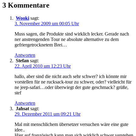
3 Kommentare
von
Kanada
für
Wooki
sagt:
Garmin
3. November 2009 um 00:05 Uhr
Geräte
Muss sagen, die Produkte sind wirklich lecker. Gerade nach
ner anstrengenden Tour ne absolute alternative zu dem
gefriergetrocknetem Brei…
Antworten
Stefan
sagt:
22. April 2010 um 12:23 Uhr
hallo, aber sind die nicht auch sehr schwer? ich könnte mir
vorstellen für ne rucksack-tour zu schwer, oder? vielleicht für
ne jeep-safari…oder überwiegt der gute geschmack? grüße,
stef
Antworten
Jahsat
sagt:
29. Dezember 2011 um 09:21 Uhr
Mal mit menschlichem übersetzer versuchen wäre eine gute
idee..
Hier auf französisch kann man sich wirklich schwer verstehen