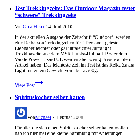
Wander-
Test Trekkingzelte: Das Outdoor-Magazin testet
und
Trekkinghose
“schwere” Trekkingzelte
Lundhags
Traverse
Von
GreatHiker
14. Juni 2010
In der aktuellen Ausgabe der Zeitschrift “Outdoor”, werden
eine Reihe von Trekkingzelten für 2 Personen getestet.
Liebhaber leichter oder gar ultraleichter /ultralight
Trekkingzelte wie dem MSR Hubba-Hubba HP oder dem
Vaude Power Lizard UL werden aber wenig Freude an dem
Artikel haben. Das leichteste Zelt im Test ist das Rejka Zatara
Light mit einem Gewicht von über 2.500g.
Test
View Post
Trekkingzelte:
Das
Spirituskocher selber bauen
Outdoor-
Magazin
testet
“schwere”
Von
Michael
7. Februar 2008
Trekkingzelte
Für alle, die sich einen Spirituskocher selber bauen wollen
hab ich hier mal eine kleine Sammlung mit Anleitungen