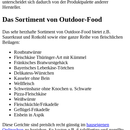
unterscheidet sich dadurch von der Produktpalette anderer
Hersteller.
Das Sortiment
von Outdoor-Food
Das sehr herzhafte Sortiment von
Outdoor-Food
bietet z.B.
Sauerkraut und Rotkohl sowie eine ganze Reihe von fleischlichen
Beilagen:
Rostbratwürste
Fleischkäse Thüringer-Art mit Kümmel
Fränkisches Bratwurstgehäck
Bayerisches Leberkäse-Törtchen
Delikatess-Würstchen
Kasseler ohne Bein
Wellfleisch
Schweinshaxe ohne Knochen u. Schwarte
Pizza-Fleischkäse
Weißwürste
Fleischküchle/Frikadelle
Geflügel-Frikadelle
Eisbein in Aspik
Diese Gerichte sind preislich recht günstig im
hauseigenen
Onlineshop
zu beziehen. So kosten z.B. 6 tafelfertige und gegrillte