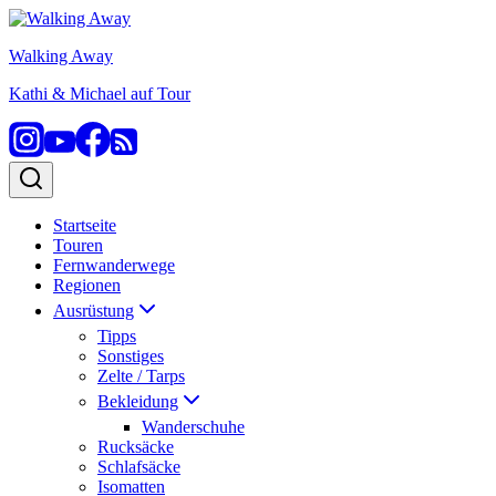
Zum
Inhalt
Walking Away
springen
Kathi & Michael auf Tour
Startseite
Touren
Fernwanderwege
Regionen
Ausrüstung
Tipps
Sonstiges
Zelte / Tarps
Bekleidung
Wanderschuhe
Rucksäcke
Schlafsäcke
Isomatten