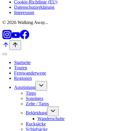
Cookie-Richtlinie (EU)
Datenschutzerklärung
Impressum
© 2026 Walking Away...
Startseite
Touren
Fernwanderwege
Regionen
Untermenü
Ausrüstung
umschalten
Tipps
Sonstiges
Zelte / Tarps
Untermenü
Bekleidung
umschalten
Wanderschuhe
Rucksäcke
Schlafsäcke