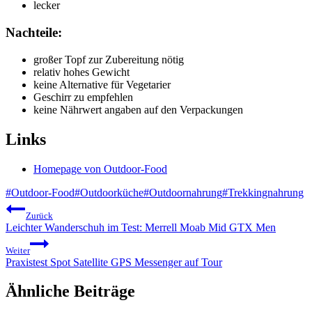
lecker
Nachteile:
großer Topf zur Zubereitung nötig
relativ hohes Gewicht
keine Alternative für Vegetarier
Geschirr zu empfehlen
keine Nährwert angaben auf den Verpackungen
Links
Homepage von Outdoor-Food
Schlagworte:
#
Outdoor-Food
#
Outdoorküche
#
Outdoornahrung
#
Trekkingnahrung
Beitragsnavigation
Zurück
Leichter Wanderschuh im Test: Merrell Moab Mid GTX Men
Weiter
Praxistest Spot Satellite GPS Messenger auf Tour
Ähnliche Beiträge