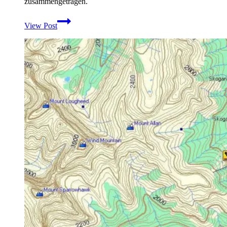
zusammengetragen.
Spirituskocher
View Post
selber
bauen