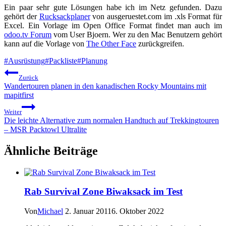
Ein paar sehr gute Lösungen habe ich im Netz gefunden. Dazu
gehört der
Rucksackplaner
von ausgeruestet.com im .xls Format für
Excel. Ein Vorlage im Open Office Format findet man auch im
odoo.tv Forum
vom User Bjoern. Wer zu den Mac Benutzern gehört
kann auf die Vorlage von
The Other Face
zurückgreifen.
Schlagworte:
#
Ausrüstung
#
Packliste
#
Planung
Beitragsnavigation
Zurück
Wandertouren planen in den kanadischen Rocky Mountains mit
mapitfirst
Weiter
Die leichte Alternative zum normalen Handtuch auf Trekkingtouren
– MSR Packtowl Ultralite
Ähnliche Beiträge
Rab Survival Zone Biwaksack im Test
Von
Michael
2. Januar 2011
6. Oktober 2022