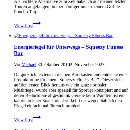
Als leichtere Alternative zum Zelt habe ich auf meinen letzten
Touren angefangen, immer häufiger unter meinem GoLite
Poncho Tarp…
Rab
View Post
Survival
Zone
Biwaksack
im
Energieriegel für Unterwegs – Squeezy Fitness
Test
Bar
Von
Michael
30. Oktober 2010
2. November 2023
Da guck ich letztens in meinen Briefkasten und entdecke eine
Produktprobe für einen “Squeezy Fitness Bar”. Dieser sieht
auf den ersten Blick her aus wie ein ganz normaler
Müsliriegel wurde aber speziell für Sportler konzipiert und auf
deren Bedürfnisse abgestimmt. Gerade beim Wandern ist ein
kalorienreicher Snack nicht verkehrt deswegen hab ich den
Riegel einfach mal für euch probiert.
Energieriegel
View Post
für
Unterwegs