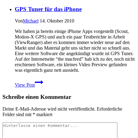
3720
GPS Tuner für das iPhone
Classic,
Samsung
B2100
Von
Michael
14. Oktober 2010
und
Sonim
Wir haben ja bereits einige iPhone Apps vorgestellt (Scout,
XP2.10
Motion-X GPS) und auch ein paar Testberichte in Arbeit
Spirit
(ViewRanger) aber es kommen immer wieder neue auf den
Markt und das Material geht uns sicher nicht so schnell aus.
Eine weitere Software die angekündigt wurde ist GPS Tuner.
Auf der Internetseite “the macfeed” hab ich zu der, noch nicht
erschienen Software, ein kleines Video Preview gefunden
was eigentlich ganz nett aussieht.
GPS
View Post
Tuner
für
Schreibe einen Kommentar
das
iPhone
Deine E-Mail-Adresse wird nicht veröffentlicht.
Erforderliche
Felder sind mit
*
markiert