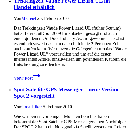
Trekkingzelt Vaude Power Lizard UL im
–
Squeezy
Handel erhältlich
Fitness
Bar
Von
Michael
25. Februar 2010
Das Trekkingzelt Vaude Power Lizard UL (früher Scutum)
hat auf der OutDoor 2009 für aufsehen gesorgt und auch
einen goldenen OutDoor Industry Award gewonnen. Jetzt ist
es endlich soweit das man das sehr leichte 2 Personen Zelt
auch kaufen kann. Wir nutzen die Gelegenheit um das “Vaude
Power Lizard UL” vorzustellen und um auf die ersten
interessanten Artikel hinzuweisen um potentiellen Käufern die
Entscheidung zu erleichtern.
Trekkingzelt
View Post
Vaude
Power
Spot Satellite GPS Messenger – neue Version
Lizard
UL
Spot 2 vorgestellt
im
Handel
Von
GreatHiker
5. Februar 2010
erhältlich
Wie wir bereits vor einigen Monaten berichtet haben
bekommt der Spot Satellite GPS Messenger einen Nachfolger.
Der SPOT 2 kann ein Notsignal via Satellit versenden. Leider