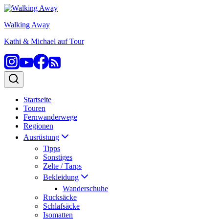
Zum
Inhalt
Walking Away
springen
Kathi & Michael auf Tour
Startseite
Touren
Fernwanderwege
Regionen
Ausrüstung
Tipps
Sonstiges
Zelte / Tarps
Bekleidung
Wanderschuhe
Rucksäcke
Schlafsäcke
Isomatten