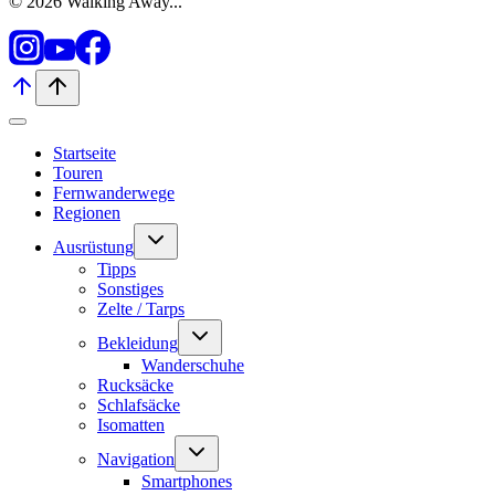
© 2026 Walking Away...
Startseite
Touren
Fernwanderwege
Regionen
Untermenü
Ausrüstung
umschalten
Tipps
Sonstiges
Zelte / Tarps
Untermenü
Bekleidung
umschalten
Wanderschuhe
Rucksäcke
Schlafsäcke
Isomatten
Untermenü
Navigation
umschalten
Smartphones