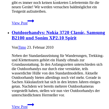
gibt es immer noch keinen konkreten Liefertermin für die
neuen Geräte! Wir werden versuchen baldmöglichst ein
Testgerät aufzutreiben.
Spot
View Post
Satellite
GPS
Outdoorhandys: Nokia 3720 Classic, Samsung
Messenger
–
B2100 und Sonim XP2.10 Spirit
neue
Version
Von
Timo
23. Februar 2010
Spot
2
Neben der Standardausrüstung für Wanderungen, Trekking-
vorgestellt
und Klettertouren gehört ein Handy oftmals zur
Grundausstattung. In den Anfangszeiten unterschieden sich
die Outdoorhandys nur durch eine verstärkte, teils
wasserdichte Hülle von den Standardmodellen. Aktuelle
Outdoorhandy bieten allerdings noch viel mehr. Gerade in
Sachen Akkulaufzeit hat sich in den letzten Jahren einiges
getan. Nachdem wir bereits mehrere Outdoorkameras
vorgestellt haben, stellen wir nun vier Outdoorhandys der
unterschiedlichsten Herrsteller vor.
Outdoorhandys:
View Post
Nokia