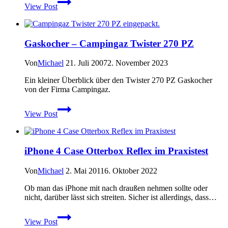
View Post
von
Farmer’s
Outdoor
Gaskocher – Campingaz Twister 270 PZ
Von
Michael
21. Juli 2007
2. November 2023
Ein kleiner Überblick über den Twister 270 PZ Gaskocher
von der Firma Campingaz.
Gaskocher
View Post
–
Campingaz
Twister
270
iPhone 4 Case Otterbox Reflex im Praxistest
PZ
Von
Michael
2. Mai 2011
6. Oktober 2022
Ob man das iPhone mit nach draußen nehmen sollte oder
nicht, darüber lässt sich streiten. Sicher ist allerdings, dass…
iPhone
View Post
4