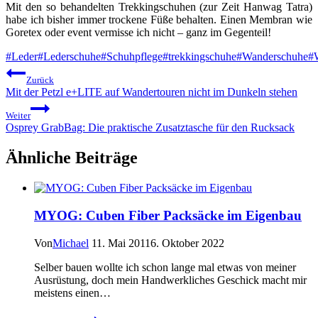
Mit den so behandelten Trekkingschuhen (zur Zeit Hanwag Tatra)
habe ich bisher immer trockene Füße behalten. Einen Membran wie
Goretex oder event vermisse ich nicht – ganz im Gegenteil!
Schlagworte:
#
Leder
#
Lederschuhe
#
Schuhpflege
#
trekkingschuhe
#
Wanderschuhe
#
Beitragsnavigation
Zurück
Mit der Petzl e+LITE auf Wandertouren nicht im Dunkeln stehen
Weiter
Osprey GrabBag: Die praktische Zusatztasche für den Rucksack
Ähnliche Beiträge
MYOG: Cuben Fiber Packsäcke im Eigenbau
Von
Michael
11. Mai 2011
6. Oktober 2022
Selber bauen wollte ich schon lange mal etwas von meiner
Ausrüstung, doch mein Handwerkliches Geschick macht mir
meistens einen…
MYOG: