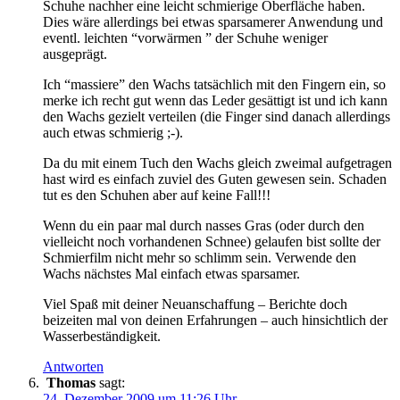
Schuhe nachher eine leicht schmierige Oberfläche haben.
Dies wäre allerdings bei etwas sparsamerer Anwendung und
eventl. leichten “vorwärmen ” der Schuhe weniger
ausgeprägt.
Ich “massiere” den Wachs tatsächlich mit den Fingern ein, so
merke ich recht gut wenn das Leder gesättigt ist und ich kann
den Wachs gezielt verteilen (die Finger sind danach allerdings
auch etwas schmierig ;-).
Da du mit einem Tuch den Wachs gleich zweimal aufgetragen
hast wird es einfach zuviel des Guten gewesen sein. Schaden
tut es den Schuhen aber auf keine Fall!!!
Wenn du ein paar mal durch nasses Gras (oder durch den
vielleicht noch vorhandenen Schnee) gelaufen bist sollte der
Schmierfilm nicht mehr so schlimm sein. Verwende den
Wachs nächstes Mal einfach etwas sparsamer.
Viel Spaß mit deiner Neuanschaffung – Berichte doch
beizeiten mal von deinen Erfahrungen – auch hinsichtlich der
Wasserbeständigkeit.
Antworten
Thomas
sagt:
24. Dezember 2009 um 11:26 Uhr