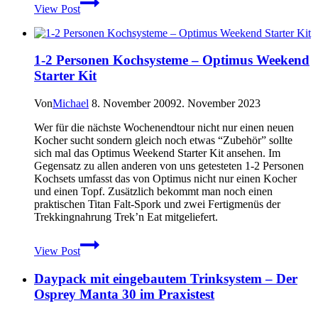
View Post
Cuben
Fiber
Packsäcke
im
1-2 Personen Kochsysteme – Optimus Weekend
Eigenbau
Starter Kit
Von
Michael
8. November 2009
2. November 2023
Wer für die nächste Wochenendtour nicht nur einen neuen
Kocher sucht sondern gleich noch etwas “Zubehör” sollte
sich mal das Optimus Weekend Starter Kit ansehen. Im
Gegensatz zu allen anderen von uns getesteten 1-2 Personen
Kochsets umfasst das von Optimus nicht nur einen Kocher
und einen Topf. Zusätzlich bekommt man noch einen
praktischen Titan Falt-Spork und zwei Fertigmenüs der
Trekkingnahrung Trek’n Eat mitgeliefert.
1-
View Post
2
Personen
Daypack mit eingebautem Trinksystem – Der
Kochsysteme
–
Osprey Manta 30 im Praxistest
Optimus
Weekend