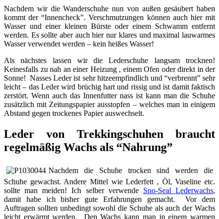
Nachdem wir die Wanderschuhe nun von außen gesäubert haben
kommt der “Innencheck”. Verschmutzungen können auch hier mit
Wasser und einer kleinen Bürste oder einem Schwamm entfernt
werden. Es sollte aber auch hier nur klares und maximal lauwarmes
Wasser verwendet werden – kein heißes Wasser!
Als nächstes lassen wir die Lederschuhe langsam trocknen!
Keinesfalls zu nah an einer Heizung , einem Ofen oder direkt in der
Sonne! Nasses Leder ist sehr hitzeempfindlich und “verbrennt” sehr
leicht – das Leder wird brüchig hart und rissig und ist damit faktisch
zerstört. Wenn auch das Innenfutter nass ist kann man die Schuhe
zusätzlich mit Zeitungspapier ausstopfen – welches man in einigem
Abstand gegen trockenes Papier auswechselt.
Leder von Trekkingschuhen braucht
regelmäßig Wachs als “Nahrung”
Nachdem die Schuhe trocken sind werden die
Schuhe gewachst. Andere Mittel wie Lederfett , Öl, Vaseline etc.
sollte man meiden! Ich selber verwende
Sno-Seal Lederwachs
,
damit habe ich bisher gute Erfahrungen gemacht. Vor dem
Auftragen sollten unbedingt sowohl die Schuhe als auch der Wachs
leicht erwärmt werden. Den Wachs kann man in einem warmen