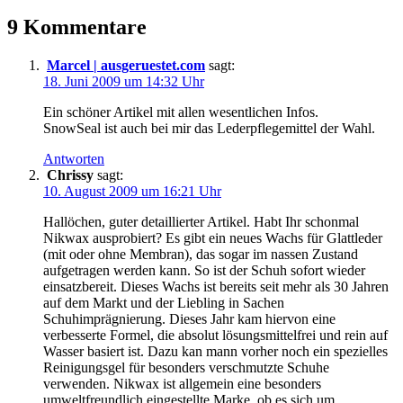
Case
9 Kommentare
Otterbox
Reflex
im
Marcel | ausgeruestet.com
sagt:
Praxistest
18. Juni 2009 um 14:32 Uhr
Ein schöner Artikel mit allen wesentlichen Infos.
SnowSeal ist auch bei mir das Lederpflegemittel der Wahl.
Antworten
Chrissy
sagt:
10. August 2009 um 16:21 Uhr
Hallöchen, guter detaillierter Artikel. Habt Ihr schonmal
Nikwax ausprobiert? Es gibt ein neues Wachs für Glattleder
(mit oder ohne Membran), das sogar im nassen Zustand
aufgetragen werden kann. So ist der Schuh sofort wieder
einsatzbereit. Dieses Wachs ist bereits seit mehr als 30 Jahren
auf dem Markt und der Liebling in Sachen
Schuhimprägnierung. Dieses Jahr kam hiervon eine
verbesserte Formel, die absolut lösungsmittelfrei und rein auf
Wasser basiert ist. Dazu kan mann vorher noch ein spezielles
Reinigungsgel für besonders verschmutzte Schuhe
verwenden. Nikwax ist allgemein eine besonders
umweltfreundlich eingestellte Marke, ob es sich um