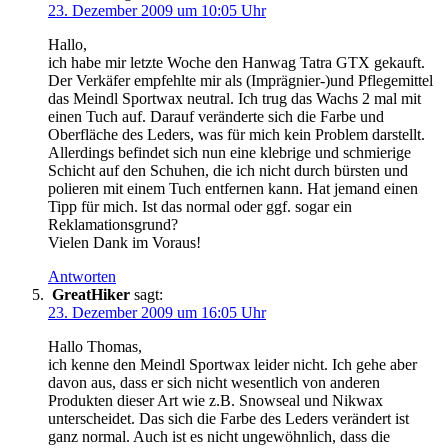
23. Dezember 2009 um 10:05 Uhr
Hallo,
ich habe mir letzte Woche den Hanwag Tatra GTX gekauft.
Der Verkäfer empfehlte mir als (Imprägnier-)und Pflegemittel
das Meindl Sportwax neutral. Ich trug das Wachs 2 mal mit
einen Tuch auf. Darauf veränderte sich die Farbe und
Oberfläche des Leders, was für mich kein Problem darstellt.
Allerdings befindet sich nun eine klebrige und schmierige
Schicht auf den Schuhen, die ich nicht durch bürsten und
polieren mit einem Tuch entfernen kann. Hat jemand einen
Tipp für mich. Ist das normal oder ggf. sogar ein
Reklamationsgrund?
Vielen Dank im Voraus!
Antworten
GreatHiker
sagt:
23. Dezember 2009 um 16:05 Uhr
Hallo Thomas,
ich kenne den Meindl Sportwax leider nicht. Ich gehe aber
davon aus, dass er sich nicht wesentlich von anderen
Produkten dieser Art wie z.B. Snowseal und Nikwax
unterscheidet. Das sich die Farbe des Leders verändert ist
ganz normal. Auch ist es nicht ungewöhnlich, dass die