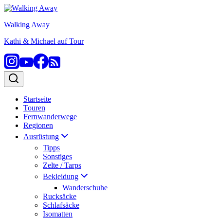
Zum
Inhalt
Walking Away
springen
Kathi & Michael auf Tour
Startseite
Touren
Fernwanderwege
Regionen
Ausrüstung
Tipps
Sonstiges
Zelte / Tarps
Bekleidung
Wanderschuhe
Rucksäcke
Schlafsäcke
Isomatten