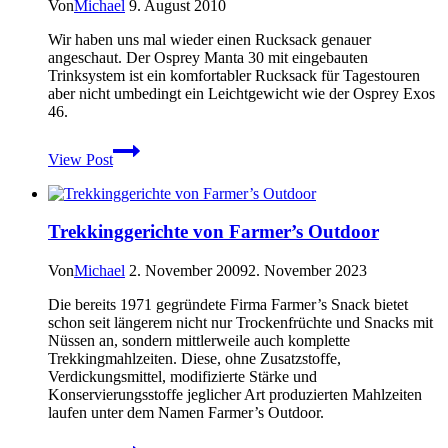
Von
Michael
9. August 2010
Starter
Kit
Wir haben uns mal wieder einen Rucksack genauer
angeschaut. Der Osprey Manta 30 mit eingebauten
Trinksystem ist ein komfortabler Rucksack für Tagestouren
aber nicht umbedingt ein Leichtgewicht wie der Osprey Exos
46.
Daypack
View Post
mit
eingebautem
Trinksystem
–
Trekkinggerichte von Farmer’s Outdoor
Der
Osprey
Manta
Von
Michael
2. November 2009
2. November 2023
30
Die bereits 1971 gegründete Firma Farmer’s Snack bietet
im
schon seit längerem nicht nur Trockenfrüchte und Snacks mit
Praxistest
Nüssen an, sondern mittlerweile auch komplette
Trekkingmahlzeiten. Diese, ohne Zusatzstoffe,
Verdickungsmittel, modifizierte Stärke und
Konservierungsstoffe jeglicher Art produzierten Mahlzeiten
laufen unter dem Namen Farmer’s Outdoor.
Trekkinggerichte