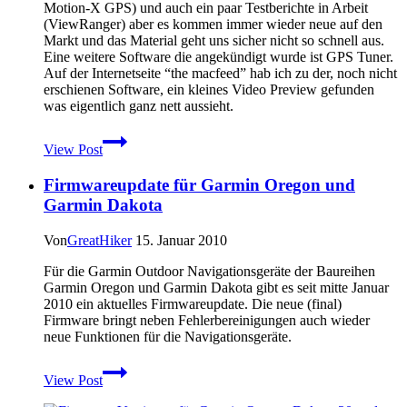
für
Motion-X GPS) und auch ein paar Testberichte in Arbeit
Wanderungen
(ViewRanger) aber es kommen immer wieder neue auf den
optimieren
Markt und das Material geht uns sicher nicht so schnell aus.
Eine weitere Software die angekündigt wurde ist GPS Tuner.
Auf der Internetseite “the macfeed” hab ich zu der, noch nicht
erschienen Software, ein kleines Video Preview gefunden
was eigentlich ganz nett aussieht.
GPS
View Post
Tuner
für
Firmwareupdate für Garmin Oregon und
das
iPhone
Garmin Dakota
Von
GreatHiker
15. Januar 2010
Für die Garmin Outdoor Navigationsgeräte der Baureihen
Garmin Oregon und Garmin Dakota gibt es seit mitte Januar
2010 ein aktuelles Firmwareupdate. Die neue (final)
Firmware bringt neben Fehlerbereinigungen auch wieder
neue Funktionen für die Navigationsgeräte.
Firmwareupdate
View Post
für
Garmin