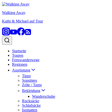
Zum
Inhalt
Walking Away
springen
Kathi & Michael auf Tour
Startseite
Touren
Fernwanderwege
Regionen
Ausrüstung
Tipps
Sonstiges
Zelte / Tarps
Bekleidung
Wanderschuhe
Rucksäcke
Schlafsäcke
Isomatten