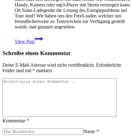
Handy, Kamera oder mp3-Player mit Strom versorgen kann.
Ob Solar-Ladegeräte die Lösung des Energieproblems auf
Tour sind? Wir haben uns den FreeLoader, welcher uns
freundlicherweise zu Testzwecken zur Verfügung gestellt
wurde, mal genauer angesehen.
Preisgünstiges
View Post
mobiles
Solar-
Schreibe einen Kommentar
Ladegerät
für
Unterwegs
Deine E-Mail-Adresse wird nicht veröffentlicht.
Erforderliche
–
Felder sind mit
*
markiert
Der
FreeLoader
im
Test
Kommentar
*
Name
*