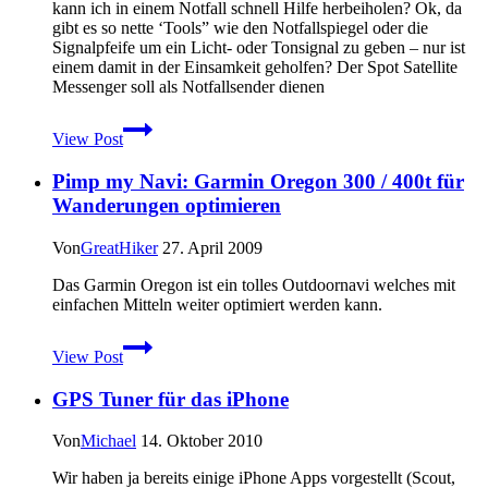
kann ich in einem Notfall schnell Hilfe herbeiholen? Ok, da
gibt es so nette ‘Tools” wie den Notfallspiegel oder die
Signalpfeife um ein Licht- oder Tonsignal zu geben – nur ist
einem damit in der Einsamkeit geholfen? Der Spot Satellite
Messenger soll als Notfallsender dienen
Vorstellung
View Post
und
Kurztest
Pimp my Navi: Garmin Oregon 300 / 400t für
des
Spot
Wanderungen optimieren
Satellite
Messenger
Von
GreatHiker
27. April 2009
Das Garmin Oregon ist ein tolles Outdoornavi welches mit
einfachen Mitteln weiter optimiert werden kann.
Pimp
View Post
my
Navi:
GPS Tuner für das iPhone
Garmin
Oregon
300
Von
Michael
14. Oktober 2010
/
400t
Wir haben ja bereits einige iPhone Apps vorgestellt (Scout,