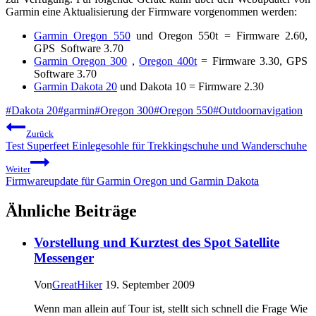
Garmin eine Aktualisierung der Firmware vorgenommen werden:
Garmin Oregon 550
und Oregon 550t = Firmware 2.60,
GPS Software 3.70
Garmin Oregon 300
,
Oregon 400t
= Firmware 3.30, GPS
Software 3.70
Garmin Dakota 20
und Dakota 10 = Firmware 2.30
Schlagworte:
#
Dakota 20
#
garmin
#
Oregon 300
#
Oregon 550
#
Outdoornavigation
Beitragsnavigation
Zurück
Test Superfeet Einlegesohle für Trekkingschuhe und Wanderschuhe
Weiter
Firmwareupdate für Garmin Oregon und Garmin Dakota
Ähnliche Beiträge
Vorstellung und Kurztest des Spot Satellite
Messenger
Von
GreatHiker
19. September 2009
Wenn man allein auf Tour ist, stellt sich schnell die Frage Wie