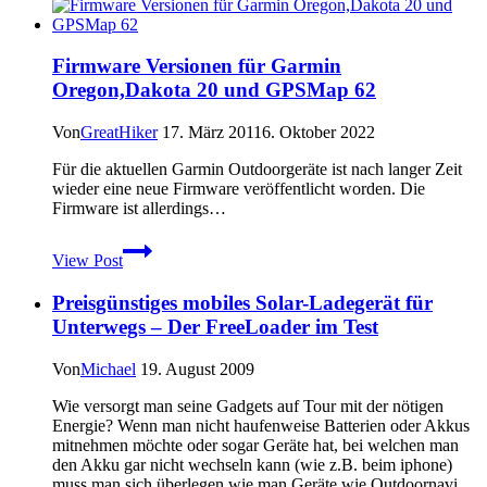
Oregon
und
Garmin
Firmware Versionen für Garmin
Dakota
Oregon,Dakota 20 und GPSMap 62
Von
GreatHiker
17. März 2011
6. Oktober 2022
Für die aktuellen Garmin Outdoorgeräte ist nach langer Zeit
wieder eine neue Firmware veröffentlicht worden. Die
Firmware ist allerdings…
Firmware
View Post
Versionen
für
Preisgünstiges mobiles Solar-Ladegerät für
Garmin
Oregon,Dakota
Unterwegs – Der FreeLoader im Test
20
und
Von
Michael
19. August 2009
GPSMap
62
Wie versorgt man seine Gadgets auf Tour mit der nötigen
Energie? Wenn man nicht haufenweise Batterien oder Akkus
mitnehmen möchte oder sogar Geräte hat, bei welchen man
den Akku gar nicht wechseln kann (wie z.B. beim iphone)
muss man sich überlegen wie man Geräte wie Outdoornavi,