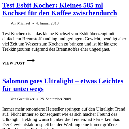
Test Esbit Kocher: Kleines 585 ml
Kochset für den Kaffee zwischendurch
Von
Michael
4. Januar 2010
Test Kochersets – das kleine Kochset von Esbit überzeugt mit
einfachem Brennstoffhandling und geringem Gewicht, benötigt aber
viel Zeit um Wasser zum Kochen zu bringen und ist für längere
Trekkingtouren aufgrund des Brennstoffes eher ungeeignet.
TEST
ESBIT
VIEW POST
KOCHER:
KLEINES
585
Salomon goes Ultralight – etwas Leichtes
ML
KOCHSET
für unterwegs
FÜR
DEN
KAFFEE
Von
GreatHiker
25. September 2009
ZWISCHENDURCH
Immer mehr renomierte Hersteller springen auf den Ultralight Trend
auf! Nicht immer so konsequent wie es sich macher Freund des
Ultralight Trekking wünscht, aber die Tendenz ist klar erkennbar.
Der Gewichtsfaktor spielt bei der Werbung eine immer größere