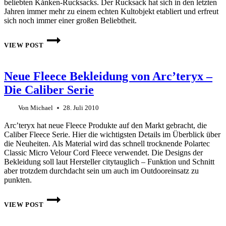
beliebten Kånken-Rucksacks. Der Rucksack hat sich in den letzten
Jahren immer mehr zu einem echten Kultobjekt etabliert und erfreut
sich noch immer einer großen Beliebtheit.
FJÄLLRÄVEN
FEIERT
VIEW POST
GEBURTSTAG
MIT
SONDEREDITION
Neue Fleece Bekleidung von Arc’teryx –
DES
KÅNKEN-
Die Caliber Serie
RUCKSACKS
Von
Michael
28. Juli 2010
Arc’teryx hat neue Fleece Produkte auf den Markt gebracht, die
Caliber Fleece Serie. Hier die wichtigsten Details im Überblick über
die Neuheiten. Als Material wird das schnell trocknende Polartec
Classic Micro Velour Cord Fleece verwendet. Die Designs der
Bekleidung soll laut Hersteller citytauglich – Funktion und Schnitt
aber trotzdem durchdacht sein um auch im Outdooreinsatz zu
punkten.
NEUE
FLEECE
VIEW POST
BEKLEIDUNG
VON