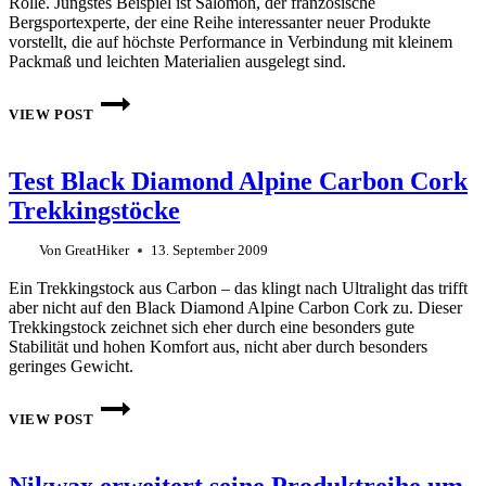
Rolle. Jüngstes Beispiel ist Salomon, der französische
Bergsportexperte, der eine Reihe interessanter neuer Produkte
vorstellt, die auf höchste Performance in Verbindung mit kleinem
Packmaß und leichten Materialien ausgelegt sind.
SALOMON
GOES
VIEW POST
ULTRALIGHT
–
ETWAS
Test Black Diamond Alpine Carbon Cork
LEICHTES
FÜR
Trekkingstöcke
UNTERWEGS
Von
GreatHiker
13. September 2009
Ein Trekkingstock aus Carbon – das klingt nach Ultralight das trifft
aber nicht auf den Black Diamond Alpine Carbon Cork zu. Dieser
Trekkingstock zeichnet sich eher durch eine besonders gute
Stabilität und hohen Komfort aus, nicht aber durch besonders
geringes Gewicht.
TEST
BLACK
VIEW POST
DIAMOND
ALPINE
CARBON
CORK