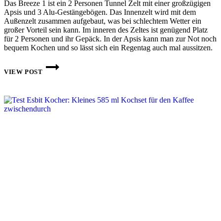
Das Breeze 1 ist ein 2 Personen Tunnel Zelt mit einer großzügigen
Apsis und 3 Alu-Gestängebögen. Das Innenzelt wird mit dem
Außenzelt zusammen aufgebaut, was bei schlechtem Wetter ein
großer Vorteil sein kann. Im inneren des Zeltes ist genügend Platz
für 2 Personen und ihr Gepäck. In der Apsis kann man zur Not noch
bequem Kochen und so lässt sich ein Regentag auch mal aussitzen.
2
PERSONEN
VIEW POST
TREKKINGZELT
–
XTEND-
ADVENTURE
BREEZE
1
IM
TEST