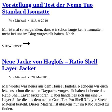
ARC’TERYX
Vorstellung und Test der Nemo Tuo
–
DIE
Standard Isomatte
CALIBER
SERIE
Von
Michael
8. Juni 2010
Mir ist mal so aufgefallen, dass wir schon lange keine Isomatten
mehr bei uns im Blog vorgestellt haben. Nach…
VORSTELLUNG
UND
VIEW POST
TEST
DER
NEMO
Neue Jacke von Haglöfs – Ratio Shell
TUO
STANDARD
Layer Jacket
ISOMATTE
Von
Michael
20. Mai 2010
Mal wieder was neues aus dem Hause Haglöfs. Nachdem wir euch
letztens schon die neuen Daypacks vorgestellt haben ist heute das
Ratio Shell Layer Jacket dran. Dabei handelt es sich um eine 3-
Layer Jacke die aus dem neuen Gore-Tex Pro Shell 3-Layer Stretch
Material besteht. Dieses Material ist übrigens nur im Ratio Jacket zu
finden.