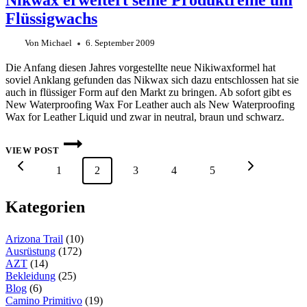
Nikwax erweitert seine Produktreihe um
TREKKINGSTÖCKE
Flüssigwachs
Von
Michael
6. September 2009
Die Anfang diesen Jahres vorgestellte neue Nikiwaxformel hat
soviel Anklang gefunden das Nikwax sich dazu entschlossen hat sie
auch in flüssiger Form auf den Markt zu bringen. Ab sofort gibt es
New Waterproofing Wax For Leather auch als New Waterproofing
Wax for Leather Liquid und zwar in neutral, braun und schwarz.
NIKWAX
ERWEITERT
VIEW POST
SEINE
Seitennavigation
Vorherige
Nächste
1
PRODUKTREIHE
2
3
4
5
UM
FLÜSSIGWACHS
Seite
Seite
Kategorien
Arizona Trail
(10)
Ausrüstung
(172)
AZT
(14)
Bekleidung
(25)
Blog
(6)
Camino Primitivo
(19)