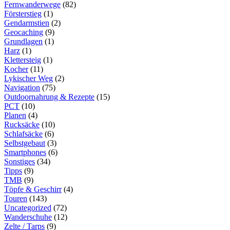
Fernwanderwege
(82)
Försterstieg
(1)
Gendarmstien
(2)
Geocaching
(9)
Grundlagen
(1)
Harz
(1)
Klettersteig
(1)
Kocher
(11)
Lykischer Weg
(2)
Navigation
(75)
Outdoornahrung & Rezepte
(15)
PCT
(10)
Planen
(4)
Rucksäcke
(10)
Schlafsäcke
(6)
Selbstgebaut
(3)
Smartphones
(6)
Sonstiges
(34)
Tipps
(9)
TMB
(9)
Töpfe & Geschirr
(4)
Touren
(143)
Uncategorized
(72)
Wanderschuhe
(12)
Zelte / Tarps
(9)