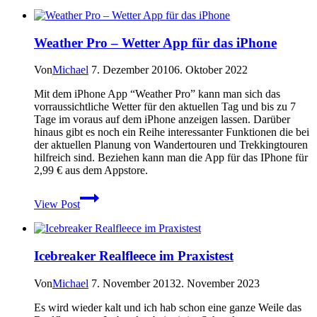
Garmin
Oregon,
Dakota
Weather Pro – Wetter App für das iPhone
und
Co.
Von
Michael
7. Dezember 2010
6. Oktober 2022
Mit dem iPhone App “Weather Pro” kann man sich das
vorraussichtliche Wetter für den aktuellen Tag und bis zu 7
Tage im voraus auf dem iPhone anzeigen lassen. Darüber
hinaus gibt es noch ein Reihe interessanter Funktionen die bei
der aktuellen Planung von Wandertouren und Trekkingtouren
hilfreich sind. Beziehen kann man die App für das IPhone für
2,99 € aus dem Appstore.
Weather
View Post
Pro
–
Wetter
App
Icebreaker Realfleece im Praxistest
für
das
iPhone
Von
Michael
7. November 2013
2. November 2023
Es wird wieder kalt und ich hab schon eine ganze Weile das