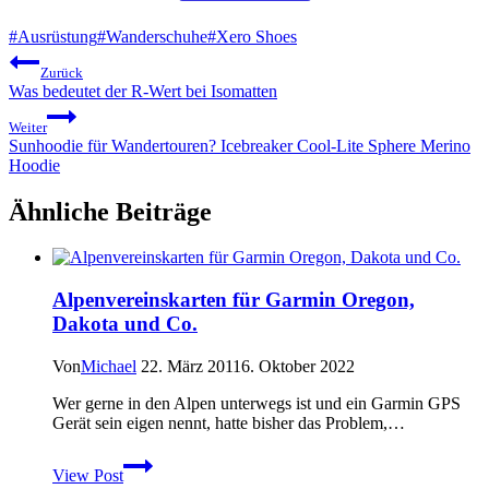
Schlagworte:
#
Ausrüstung
#
Wanderschuhe
#
Xero Shoes
Beitragsnavigation
Zurück
Was bedeutet der R-Wert bei Isomatten
Weiter
Sunhoodie für Wandertouren? Icebreaker Cool-Lite Sphere Merino
Hoodie
Ähnliche Beiträge
Alpenvereinskarten für Garmin Oregon,
Dakota und Co.
Von
Michael
22. März 2011
6. Oktober 2022
Wer gerne in den Alpen unterwegs ist und ein Garmin GPS
Gerät sein eigen nennt, hatte bisher das Problem,…
Alpenvereinskarten
View Post
für