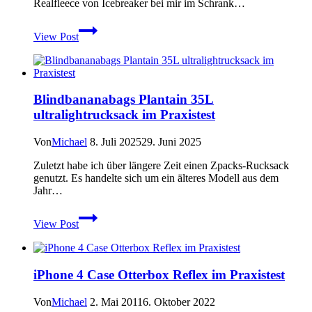
Realfleece von Icebreaker bei mir im Schrank…
Icebreaker
View Post
Realfleece
im
Praxistest
Blindbananabags Plantain 35L
ultralightrucksack im Praxistest
Von
Michael
8. Juli 2025
29. Juni 2025
Zuletzt habe ich über längere Zeit einen Zpacks-Rucksack
genutzt. Es handelte sich um ein älteres Modell aus dem
Jahr…
Blindbananabags
View Post
Plantain
35L
ultralightrucksack
im
iPhone 4 Case Otterbox Reflex im Praxistest
Praxistest
Von
Michael
2. Mai 2011
6. Oktober 2022