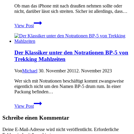
Ob man das iPhone mit nach draußen nehmen sollte oder
nicht, darüber lässt sich streiten. Sicher ist allerdings, dass…
iPhone
View Post
4
Case
Otterbox
Reflex
im
Der Klassiker unter den Notrationen BP-5 von
Praxistest
Trekking Mahlzeiten
Von
Michael
30. November 2011
2. November 2023
Wer sich mit Notrationen beschäftigt kommt zwangsweise
eigentlich nicht um den Namen BP-5 drum rum. In einer
Packung befinden…
Der
View Post
Klassiker
unter
Schreibe einen Kommentar
den
Notrationen
BP-
Deine E-Mail-Adresse wird nicht veröffentlicht.
Erforderliche
5