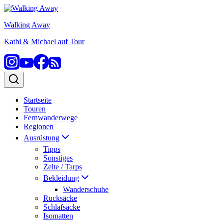
Zum
Inhalt
Walking Away
springen
Kathi & Michael auf Tour
Startseite
Touren
Fernwanderwege
Regionen
Ausrüstung
Tipps
Sonstiges
Zelte / Tarps
Bekleidung
Wanderschuhe
Rucksäcke
Schlafsäcke
Isomatten