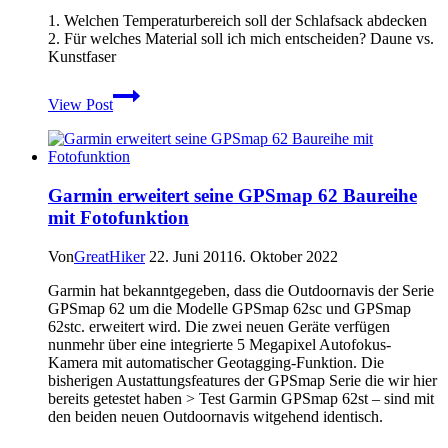
1. Welchen Temperaturbereich soll der Schlafsack abdecken
2. Für welches Material soll ich mich entscheiden? Daune vs.
Kunstfaser
Wie
View Post
man
den
richtigen
Schlafsack
findet
Garmin erweitert seine GPSmap 62 Baureihe
mit Fotofunktion
Von
GreatHiker
22. Juni 2011
6. Oktober 2022
Garmin hat bekanntgegeben, dass die Outdoornavis der Serie
GPSmap 62 um die Modelle GPSmap 62sc und GPSmap
62stc. erweitert wird. Die zwei neuen Geräte verfügen
nunmehr über eine integrierte 5 Megapixel Autofokus-
Kamera mit automatischer Geotagging-Funktion. Die
bisherigen Austattungsfeatures der GPSmap Serie die wir hier
bereits getestet haben > Test Garmin GPSmap 62st – sind mit
den beiden neuen Outdoornavis witgehend identisch.