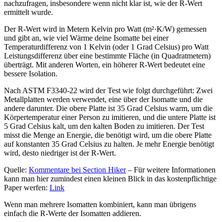
nachzufragen, insbesondere wenn nicht klar ist, wie der R-Wert
ermittelt wurde.
Der R-Wert wird in Metern Kelvin pro Watt (m²·K/W) gemessen
und gibt an, wie viel Wärme deine Isomatte bei einer
Temperaturdifferenz von 1 Kelvin (oder 1 Grad Celsius) pro Watt
Leistungsdifferenz über eine bestimmte Fläche (in Quadratmetern)
überträgt. Mit anderen Worten, ein höherer R-Wert bedeutet eine
bessere Isolation.
Nach ASTM F3340-22 wird der Test wie folgt durchgeführt: Zwei
Metallplatten werden verwendet, eine über der Isomatte und die
andere darunter. Die obere Platte ist 35 Grad Celsius warm, um die
Körpertemperatur einer Person zu imitieren, und die untere Platte ist
5 Grad Celsius kalt, um den kalten Boden zu imitieren. Der Test
misst die Menge an Energie, die benötigt wird, um die obere Platte
auf konstanten 35 Grad Celsius zu halten. Je mehr Energie benötigt
wird, desto niedriger ist der R-Wert.
Quelle:
Kommentare bei Section Hiker
– Für weitere Informationen
kann man hier zumindest einen kleinen Blick in das kostenpflichtige
Paper werfen:
Link
Wenn man mehrere Isomatten kombiniert, kann man übrigens
einfach die R-Werte der Isomatten addieren.