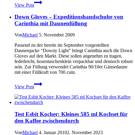
Garmin
View Post
erweitert
seine
Down Gloves – Expeditionshandschuhe von
GPSmap
62
Carinthia mit Daunenfüllung
Baureihe
mit
Von
Michael
5. November 2009
Fotofunktion
Passend zu der bereits im September vorgestellten
Daunenjacke “Downy Light” bringt Carinthia auch die Down
Gloves auf den Markt. Diese sollen angenehm zu tragen,
federleicht, hosentaschenklein verpackbar und dennoch robust
sein. Zur Füllung verwendet Carinthia 90/10er Gänsedaune
mit einer Füllkraft von 700 cuin.
Down
View Post
Gloves
–
Expeditionshandschuhe
von
Carinthia
Test Esbit Kocher: Kleines 585 ml Kochset für
mit
den Kaffee zwischendurch
Daunenfüllung
Von
Michael
4. Januar 2010
2. November 2023