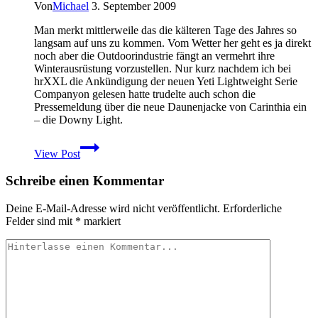
II
Von
Michael
3. September 2009
und
Mesa
Man merkt mittlerweile das die kälteren Tage des Jahres so
Trail
langsam auf uns zu kommen. Vom Wetter her geht es ja direkt
Dauertest
noch aber die Outdoorindustrie fängt an vermehrt ihre
Winterausrüstung vorzustellen. Nur kurz nachdem ich bei
hrXXL die Ankündigung der neuen Yeti Lightweight Serie
Companyon gelesen hatte trudelte auch schon die
Pressemeldung über die neue Daunenjacke von Carinthia ein
– die Downy Light.
Carinthia
View Post
Daunenjacke
Downy
Schreibe einen Kommentar
Light
Deine E-Mail-Adresse wird nicht veröffentlicht.
Erforderliche
Felder sind mit
*
markiert