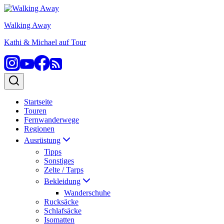
Zum
Inhalt
Walking Away
springen
Kathi & Michael auf Tour
Startseite
Touren
Fernwanderwege
Regionen
Ausrüstung
Tipps
Sonstiges
Zelte / Tarps
Bekleidung
Wanderschuhe
Rucksäcke
Schlafsäcke
Isomatten