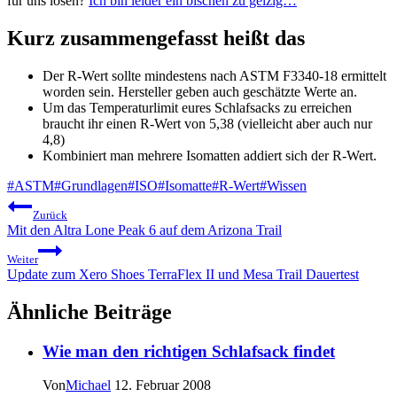
für uns lösen?
Ich bin leider ein bischen zu geizig…
Kurz zusammengefasst heißt das
Der R-Wert sollte mindestens nach ASTM F3340-18 ermittelt
worden sein. Hersteller geben auch geschätzte Werte an.
Um das Temperaturlimit eures Schlafsacks zu erreichen
braucht ihr einen R-Wert von 5,38 (vielleicht aber auch nur
4,8)
Kombiniert man mehrere Isomatten addiert sich der R-Wert.
Schlagworte:
#
ASTM
#
Grundlagen
#
ISO
#
Isomatte
#
R-Wert
#
Wissen
Beitragsnavigation
Zurück
Mit den Altra Lone Peak 6 auf dem Arizona Trail
Weiter
Update zum Xero Shoes TerraFlex II und Mesa Trail Dauertest
Ähnliche Beiträge
Wie man den richtigen Schlafsack findet
Von
Michael
12. Februar 2008