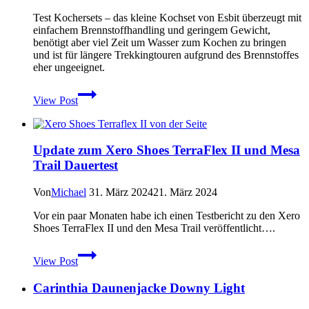
Test Kochersets – das kleine Kochset von Esbit überzeugt mit
einfachem Brennstoffhandling und geringem Gewicht,
benötigt aber viel Zeit um Wasser zum Kochen zu bringen
und ist für längere Trekkingtouren aufgrund des Brennstoffes
eher ungeeignet.
Test
View Post
Esbit
Kocher:
Kleines
585
Update zum Xero Shoes TerraFlex II und Mesa
ml
Trail Dauertest
Kochset
für
den
Von
Michael
31. März 2024
21. März 2024
Kaffee
zwischendurch
Vor ein paar Monaten habe ich einen Testbericht zu den Xero
Shoes TerraFlex II und den Mesa Trail veröffentlicht….
Update
View Post
zum
Xero
Carinthia Daunenjacke Downy Light
Shoes
TerraFlex