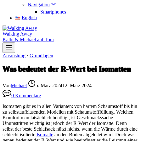
Navigation
Smartphones
English
Walking Away
Kathi & Michael auf Tour
Ausrüstung
·
Grundlagen
Was bedeutet der R-Wert bei Isomatten
Von
Michael
5. März 2024
12. März 2024
0 Kommentare
Isomatten gibt es in allen Varianten: von hartem Schaumstoff bis hin
zu selbstaufblasenden Modellen mit Schaumstofffüllung. Welchen
Komfort man tatsächlich benötigt, ist Geschmackssache.
Unumstritten wichtig ist jedoch der R-Wert der Isomatte. Denn
selbst der beste Schlafsack nützt nichts, wenn die Wärme durch eine
schlecht isolierte
Isomatte
an den Boden abgeleitet wird. Doch was
genau bedeutet der R-Wert und wie beeinflusst er die Leistung einer