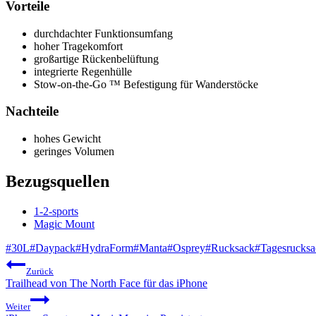
Vorteile
durchdachter Funktionsumfang
hoher Tragekomfort
großartige Rückenbelüftung
integrierte Regenhülle
Stow-on-the-Go ™ Befestigung für Wanderstöcke
Nachteile
hohes Gewicht
geringes Volumen
Bezugsquellen
1-2-sports
Magic Mount
Schlagworte:
#
30L
#
Daypack
#
HydraForm
#
Manta
#
Osprey
#
Rucksack
#
Tagesrucksa
Beitragsnavigation
Zurück
Trailhead von The North Face für das iPhone
Weiter