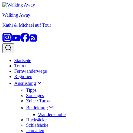
Zum
Inhalt
Walking Away
springen
Kathi & Michael auf Tour
Startseite
Touren
Fernwanderwege
Regionen
Ausrüstung
Tipps
Sonstiges
Zelte / Tarps
Bekleidung
Wanderschuhe
Rucksäcke
Schlafsäcke
Isomatten