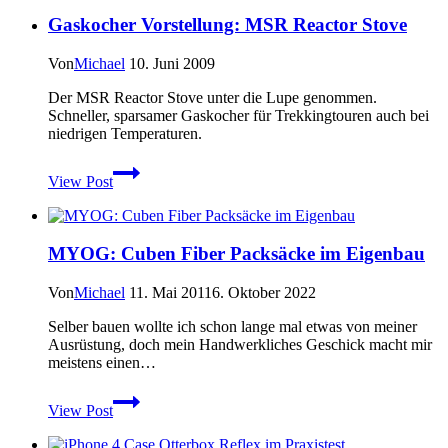
Geburtstag
Gaskocher Vorstellung: MSR Reactor Stove
mit
Sonderedition
des
Von
Michael
10. Juni 2009
Kånken-
Rucksacks
Der MSR Reactor Stove unter die Lupe genommen.
Schneller, sparsamer Gaskocher für Trekkingtouren auch bei
niedrigen Temperaturen.
Gaskocher
View Post
Vorstellung:
MSR
Reactor
Stove
MYOG: Cuben Fiber Packsäcke im Eigenbau
Von
Michael
11. Mai 2011
6. Oktober 2022
Selber bauen wollte ich schon lange mal etwas von meiner
Ausrüstung, doch mein Handwerkliches Geschick macht mir
meistens einen…
MYOG:
View Post
Cuben
Fiber