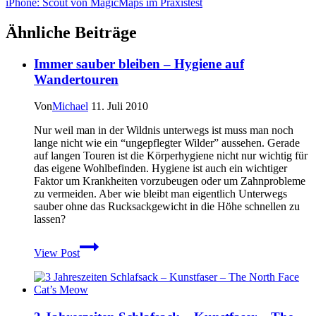
iPhone: Scout von MagicMaps im Praxistest
Ähnliche Beiträge
Immer sauber bleiben – Hygiene auf
Wandertouren
Von
Michael
11. Juli 2010
Nur weil man in der Wildnis unterwegs ist muss man noch
lange nicht wie ein “ungepflegter Wilder” aussehen. Gerade
auf langen Touren ist die Körperhygiene nicht nur wichtig für
das eigene Wohlbefinden. Hygiene ist auch ein wichtiger
Faktor um Krankheiten vorzubeugen oder um Zahnprobleme
zu vermeiden. Aber wie bleibt man eigentlich Unterwegs
sauber ohne das Rucksackgewicht in die Höhe schnellen zu
lassen?
Immer
View Post
sauber
bleiben
–
Hygiene
auf