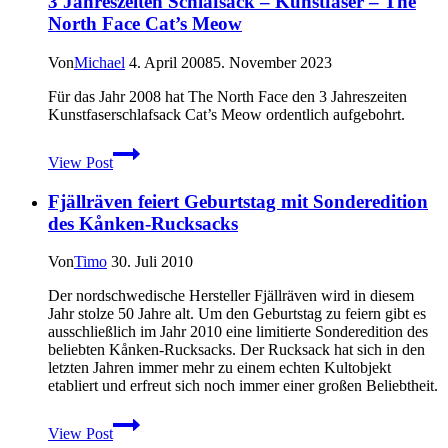
3 Jahreszeiten Schlafsack – Kunstfaser – The
Wandertouren
North Face Cat’s Meow
Von
Michael
4. April 2008
5. November 2023
Für das Jahr 2008 hat The North Face den 3 Jahreszeiten
Kunstfaserschlafsack Cat’s Meow ordentlich aufgebohrt.
3
View Post
Jahreszeiten
Schlafsack
Fjällräven feiert Geburtstag mit Sonderedition
–
Kunstfaser
des Kånken-Rucksacks
–
The
Von
Timo
30. Juli 2010
North
Face
Der nordschwedische Hersteller Fjällräven wird in diesem
Cat’s
Jahr stolze 50 Jahre alt. Um den Geburtstag zu feiern gibt es
Meow
ausschließlich im Jahr 2010 eine limitierte Sonderedition des
beliebten Kånken-Rucksacks. Der Rucksack hat sich in den
letzten Jahren immer mehr zu einem echten Kultobjekt
etabliert und erfreut sich noch immer einer großen Beliebtheit.
Fjällräven
View Post
feiert