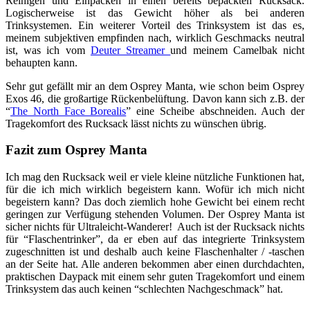
Reinigen und Einpacken in einen bereits bepackten Rucksack.
Logischerweise ist das Gewicht höher als bei anderen
Trinksystemen. Ein weiterer Vorteil des Trinksystem ist das es,
meinem subjektiven empfinden nach, wirklich Geschmacks neutral
ist, was ich vom
Deuter Streamer
und meinem Camelbak nicht
behaupten kann.
Sehr gut gefällt mir an dem Osprey Manta, wie schon beim Osprey
Exos 46, die großartige Rückenbelüftung. Davon kann sich z.B. der
“
The North Face Borealis
” eine Scheibe abschneiden. Auch der
Tragekomfort des Rucksack lässt nichts zu wünschen übrig.
Fazit zum Osprey Manta
Ich mag den Rucksack weil er viele kleine nützliche Funktionen hat,
für die ich mich wirklich begeistern kann. Wofür ich mich nicht
begeistern kann? Das doch ziemlich hohe Gewicht bei einem recht
geringen zur Verfügung stehenden Volumen. Der Osprey Manta ist
sicher nichts für Ultraleicht-Wanderer! Auch ist der Rucksack nichts
für “Flaschentrinker”, da er eben auf das integrierte Trinksystem
zugeschnitten ist und deshalb auch keine Flaschenhalter / -taschen
an der Seite hat. Alle anderen bekommen aber einen durchdachten,
praktischen Daypack mit einem sehr guten Tragekomfort und einem
Trinksystem das auch keinen “schlechten Nachgeschmack” hat.