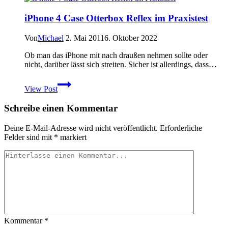
Packsäcke
im
iPhone 4 Case Otterbox Reflex im Praxistest
Eigenbau
Von
Michael
2. Mai 2011
6. Oktober 2022
Ob man das iPhone mit nach draußen nehmen sollte oder
nicht, darüber lässt sich streiten. Sicher ist allerdings, dass…
iPhone
View Post
4
Case
Schreibe einen Kommentar
Otterbox
Reflex
im
Deine E-Mail-Adresse wird nicht veröffentlicht.
Erforderliche
Praxistest
Felder sind mit
*
markiert
Kommentar
*