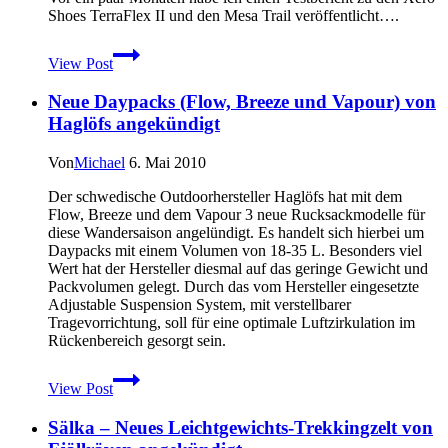
Shoes TerraFlex II und den Mesa Trail veröffentlicht….
Update
View Post
zum
Xero
Neue Daypacks (Flow, Breeze und Vapour) von
Shoes
TerraFlex
Haglöfs angekündigt
II
und
Von
Michael
6. Mai 2010
Mesa
Trail
Der schwedische Outdoorhersteller Haglöfs hat mit dem
Dauertest
Flow, Breeze und dem Vapour 3 neue Rucksackmodelle für
diese Wandersaison angelündigt. Es handelt sich hierbei um
Daypacks mit einem Volumen von 18-35 L. Besonders viel
Wert hat der Hersteller diesmal auf das geringe Gewicht und
Packvolumen gelegt. Durch das vom Hersteller eingesetzte
Adjustable Suspension System, mit verstellbarer
Tragevorrichtung, soll für eine optimale Luftzirkulation im
Rückenbereich gesorgt sein.
Neue
View Post
Daypacks
(Flow,
Sälka – Neues Leichtgewichts-Trekkingzelt von
Breeze
und