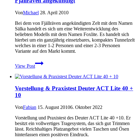
Fjällräven angekündigt
Vapour)
von
Von
Michael
28. April 2010
Haglöfs
angekündigt
Bei dem von Fjällräven angekündigten Zelt mit dem Namen
Sälka handelt es sich um eine Weiterentwicklung des
beliebten Modells mit dem Namen Foxlite. Es handelt sich
hierbei um ein ganzjährig einsetzbares, kompaktes Tunnelzelt
welches in einer 1-2 Personen und einer 2-3 Personen
Variante auf den Markt kommt.
Sälka
View Post
–
Neues
Leichtgewichts-
Trekkingzelt
Vorstellung & Praxistest Deuter ACT Lite 40 +
von
10
Fjällräven
angekündigt
Von
Fabian
15. August 2010
6. Oktober 2022
Vorstellung und Praxistest des Deuter ACT Lite 40 +10. Er
besitzt ein vollwertiges Tragesystem, das sich gut Trimmen
lässt. Reichhaltiges Platzangebot vielen Taschen und Ösen
hinterlassen einen positiven Eindruck.