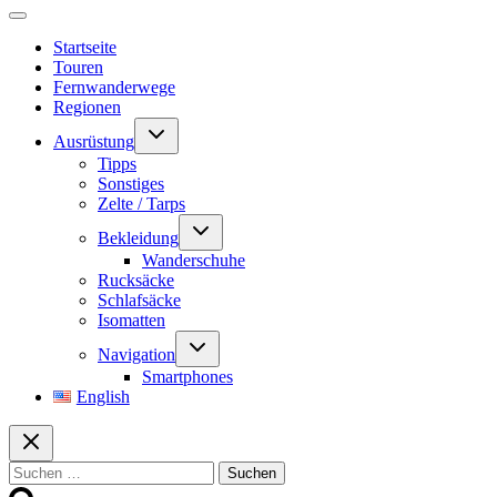
Startseite
Touren
Fernwanderwege
Regionen
Untermenü
Ausrüstung
umschalten
Tipps
Sonstiges
Zelte / Tarps
Untermenü
Bekleidung
umschalten
Wanderschuhe
Rucksäcke
Schlafsäcke
Isomatten
Untermenü
Navigation
umschalten
Smartphones
English
Suchen
nach: