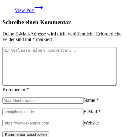
Vorstellung
View Post
&
Praxistest
Schreibe einen Kommentar
Deuter
ACT
Lite
Deine E-Mail-Adresse wird nicht veröffentlicht.
Erforderliche
40
Felder sind mit
*
markiert
+
10
Kommentar
*
Name
*
E-Mail
*
Website