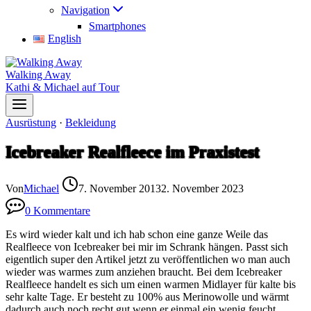
Navigation
Smartphones
English
Walking Away
Kathi & Michael auf Tour
Ausrüstung
·
Bekleidung
Icebreaker Realfleece im Praxistest
Von
Michael
7. November 2013
2. November 2023
0 Kommentare
Es wird wieder kalt und ich hab schon eine ganze Weile das
Realfleece von Icebreaker bei mir im Schrank hängen. Passt sich
eigentlich super den Artikel jetzt zu veröffentlichen wo man auch
wieder was warmes zum anziehen braucht. Bei dem Icebreaker
Realfleece handelt es sich um einen warmen Midlayer für kalte bis
sehr kalte Tage. Er besteht zu 100% aus Merinowolle und wärmt
dadurch auch noch recht gut wenn er einmal ein wenig feucht