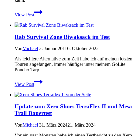
kann.
Kostenlose
View Post
Topokarten
von
Neuseeland
Rab Survival Zone Biwaksack im Test
Von
Michael
2. Januar 2011
6. Oktober 2022
Als leichtere Alternative zum Zelt habe ich auf meinen letzten
Touren angefangen, immer häufiger unter meinem GoLite
Poncho Tarp…
Rab
View Post
Survival
Zone
Biwaksack
im
Update zum Xero Shoes TerraFlex II und Mesa
Test
Trail Dauertest
Von
Michael
31. März 2024
21. März 2024
Vor ein paar Monaten habe ich einen Testbericht zu den Xero