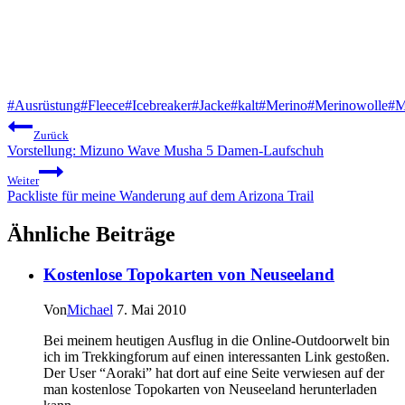
Schlagworte:
#
Ausrüstung
#
Fleece
#
Icebreaker
#
Jacke
#
kalt
#
Merino
#
Merinowolle
#
M
Beitragsnavigation
Zurück
Vorstellung: Mizuno Wave Musha 5 Damen-Laufschuh
Weiter
Packliste für meine Wanderung auf dem Arizona Trail
Ähnliche Beiträge
Kostenlose Topokarten von Neuseeland
Von
Michael
7. Mai 2010
Bei meinem heutigen Ausflug in die Online-Outdoorwelt bin
ich im Trekkingforum auf einen interessanten Link gestoßen.
Der User “Aoraki” hat dort auf eine Seite verwiesen auf der
man kostenlose Topokarten von Neuseeland herunterladen