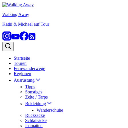
Zum
Inhalt
Walking Away
springen
Kathi & Michael auf Tour
Startseite
Touren
Fernwanderwege
Regionen
Ausrüstung
Tipps
Sonstiges
Zelte / Tarps
Bekleidung
Wanderschuhe
Rucksäcke
Schlafsäcke
Isomatten