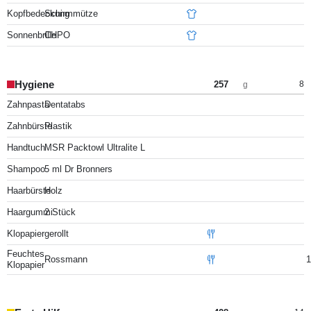
Kopfbedeckung
Schirmmütze
Sonnenbrille
CHPO
Hygiene
257
8
g
Zahnpasta
Dentatabs
Zahnbürste
Plastik
Handtuch
MSR Packtowl Ultralite L
Shampoo
5 ml Dr Bronners
Haarbürste
Holz
Haargummi
2 Stück
Klopapier
gerollt
Feuchtes
Rossmann
1
Klopapier