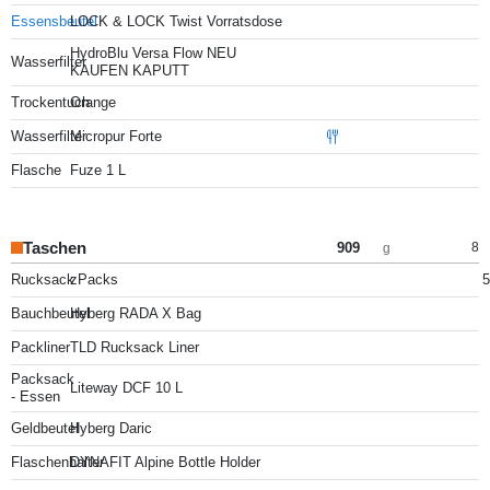
Essensbeutel
LOCK & LOCK Twist Vorratsdose
HydroBlu Versa Flow NEU
Wasserfilter
KAUFEN KAPUTT
Trockentuch
Orange
Wasserfilter
Micropur Forte
Flasche
Fuze 1 L
Taschen
909
8
g
Rucksack
zPacks
5
Bauchbeutel
Hyberg RADA X Bag
Packliner
TLD Rucksack Liner
Packsack
Liteway DCF 10 L
- Essen
Geldbeutel
Hyberg Daric
Flaschenhalter
DYNAFIT Alpine Bottle Holder