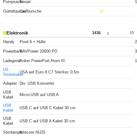
Pumpsack
Neoair
1
Gürteltasche
Laufbursche
Elektronik
1436
15
g
Handy
Pixel 6 + Hülle
2
Powerbank
RAVPower 20000 PD
3
Ladegerät
Anker PowerPort Atom III
1
US
USA auf Euro 8 C7 Stecker, 0,5m
Stromkabel
Adapter
Div. USB Konverter
USB
Micro-USB auf USB A
Kabel
USB
USB C auf USB C Kabel 30 cm
Kabel
USB
USB C auf USB A Kabel 30 cm
Kabel
Stirnlampe
Nitecore NU25