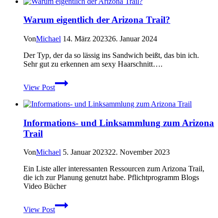
den
Arizona
Warum eigentlich der Arizona Trail?
Trail
Von
Michael
14. März 2023
26. Januar 2024
Der Typ, der da so lässig ins Sandwich beißt, das bin ich.
Sehr gut zu erkennen am sexy Haarschnitt….
Warum
View Post
eigentlich
der
Arizona
Trail?
Informations- und Linksammlung zum Arizona
Trail
Von
Michael
5. Januar 2023
22. November 2023
Ein Liste aller interessanten Ressourcen zum Arizona Trail,
die ich zur Planung genutzt habe. Pflichtprogramm Blogs
Video Bücher
Informations-
View Post
und