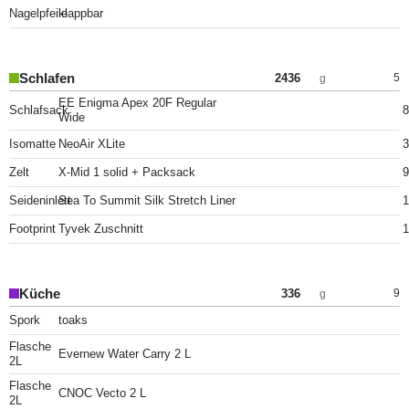
Nagelpfeile
klappbar
Schlafen
2436
5
g
EE Enigma Apex 20F Regular
Schlafsack
8
Wide
Isomatte
NeoAir XLite
3
Zelt
X-Mid 1 solid + Packsack
9
Seideninlett
Sea To Summit Silk Stretch Liner
1
Footprint
Tyvek Zuschnitt
1
Küche
336
9
g
Spork
toaks
Flasche
Evernew Water Carry 2 L
2L
Flasche
CNOC Vecto 2 L
2L