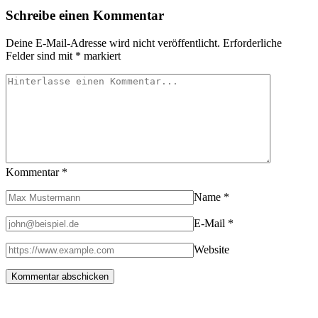
Linksammlung
Schreibe einen Kommentar
zum
Arizona
Trail
Deine E-Mail-Adresse wird nicht veröffentlicht.
Erforderliche
Felder sind mit
*
markiert
Kommentar
*
Name
*
E-Mail
*
Website