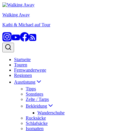
Zum
Inhalt
Walking Away
springen
Kathi & Michael auf Tour
Startseite
Touren
Fernwanderwege
Regionen
Ausrüstung
Tipps
Sonstiges
Zelte / Tarps
Bekleidung
Wanderschuhe
Rucksäcke
Schlafsäcke
Isomatten