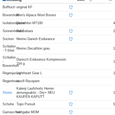
Bufftuch
original KF
Boxershort
Men's Alpaca Wool Boxers
Isolationsjacke
Decathlon MT100
4
Sonnenhoodie
Rei Sahara
2
Socken
Merino Danish Endurance
Schlafen
Merino Decathlon grau
1
- T-Shirt
Schlafen
Danisch Endurance Kompression
-
1
154 g
Boxershort
Regenjacke
Lightheart Gear L
1
Regenhose
inov8 Racepant
Kalenji Laufshorts Herren
Shorts
atmungsaktiv - Dry+ NEU
1
KAUFEN KAPUTT
Schuhe
Topo Pursuit
5
Gamaschen
Leihgabe MOM