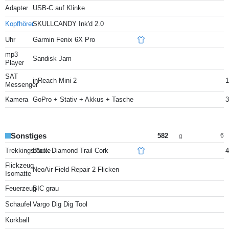
Adapter
USB-C auf Klinke
Kopfhörer
SKULLCANDY Ink'd 2.0
Uhr
Garmin Fenix 6X Pro
mp3
Sandisk Jam
Player
SAT
inReach Mini 2
1
Messenger
Kamera
GoPro + Stativ + Akkus + Tasche
3
Sonstiges
582
6
g
Trekkingstöcke
Black Diamond Trail Cork
4
Flickzeug
NeoAir Field Repair 2 Flicken
Isomatte
Feuerzeug
BIC grau
Schaufel
Vargo Dig Dig Tool
Korkball