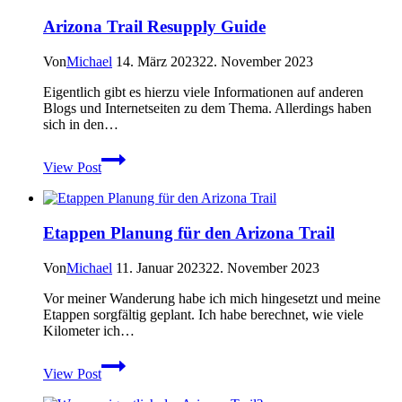
Arizona Trail Resupply Guide
Von
Michael
14. März 2023
22. November 2023
Eigentlich gibt es hierzu viele Informationen auf anderen
Blogs und Internetseiten zu dem Thema. Allerdings haben
sich in den…
Arizona
View Post
Trail
Resupply
Guide
Etappen Planung für den Arizona Trail
Von
Michael
11. Januar 2023
22. November 2023
Vor meiner Wanderung habe ich mich hingesetzt und meine
Etappen sorgfältig geplant. Ich habe berechnet, wie viele
Kilometer ich…
Etappen
View Post
Planung
für