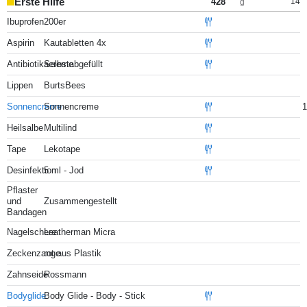
Erste Hilfe
428
14
g
Ibuprofen
200er
Aspirin
Kautabletten 4x
Antibiotikacreme
Selbstabgefüllt
Lippen
BurtsBees
Sonnencreme
Sonnencreme
1
Heilsalbe
Multilind
Tape
Lekotape
Desinfektion
5 ml - Jod
Pflaster
und
Zusammengestellt
Bandagen
Nagelschere
Leatherman Micra
Zeckenzange
rot aus Plastik
Zahnseide
Rossmann
Bodyglide
Body Glide - Body - Stick