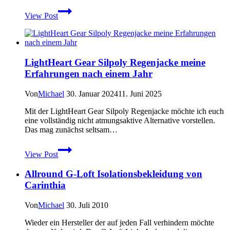
Trinksysteme
View Post
–
3,0
L
Deuter
Streamer
LightHeart Gear Silpoly Regenjacke meine
Erfahrungen nach einem Jahr
Von
Michael
30. Januar 2024
11. Juni 2025
Mit der LightHeart Gear Silpoly Regenjacke möchte ich euch
eine vollständig nicht atmungsaktive Alternative vorstellen.
Das mag zunächst seltsam…
LightHeart
View Post
Gear
Silpoly
Allround G-Loft Isolationsbekleidung von
Regenjacke
meine
Carinthia
Erfahrungen
nach
Von
Michael
30. Juli 2010
einem
Jahr
Wieder ein Hersteller der auf jeden Fall verhindern möchte