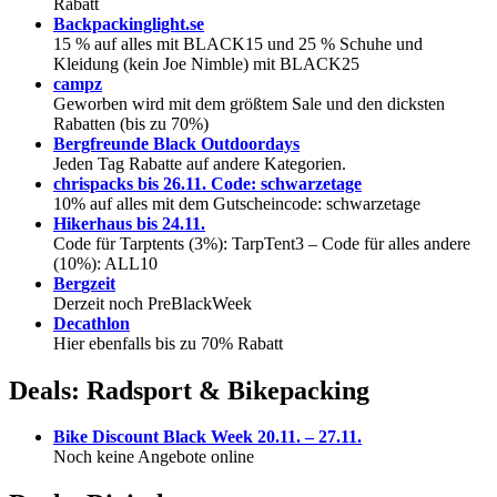
Rabatt
Backpackinglight.se
15 % auf alles mit BLACK15 und 25 % Schuhe und
Kleidung (kein Joe Nimble) mit BLACK25
campz
Geworben wird mit dem größtem Sale und den dicksten
Rabatten (bis zu 70%)
Bergf
reunde Black Outdoordays
Jeden Tag Rabatte auf andere Kategorien.
chrispacks bis 26.11. Code: schwarzetage
10% auf alles mit dem Gutscheincode: schwarzetage
Hikerhaus bis 24.11.
Code für Tarptents (3%): TarpTent3 – Code für alles andere
(10%): ALL10
Ber
gzeit
Derzeit noch PreBlackWeek
Decathlon
Hier ebenfalls bis zu 70% Rabatt
Deals: Radsport & Bikepacking
Bike Discount Black Week 20.11. – 27.
11.
Noch keine Angebote online