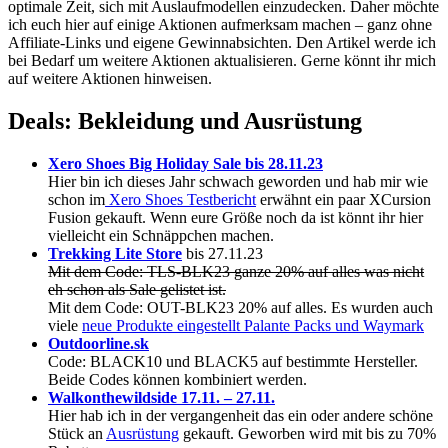
optimale Zeit, sich mit Auslaufmodellen einzudecken. Daher möchte
ich euch hier auf einige Aktionen aufmerksam machen – ganz ohne
Affiliate-Links und eigene Gewinnabsichten. Den Artikel werde ich
bei Bedarf um weitere Aktionen aktualisieren. Gerne könnt ihr mich
auf weitere Aktionen hinweisen.
Deals: Bekleidung und Ausrüstung
Xero Shoes Big Holiday Sale
bis 28.11.23
Hier bin ich dieses Jahr schwach geworden und hab mir wie
schon im
Xero Shoes Testbericht
erwähnt ein paar XCursion
Fusion gekauft. Wenn eure Größe noch da ist könnt ihr hier
vielleicht ein Schnäppchen machen.
Trekking Lite Store
bis 27.11.23
Mit dem Code: TLS-BLK23 ganze 20% auf alles was nicht
eh schon als Sale gelistet ist.
Mit dem Code: OUT-BLK23 20% auf alles. Es wurden auch
viele
neue Produkte eingestellt Palante Packs und Waymark
Outdoorline.sk
Code: BLACK10 und BLACK5 auf bestimmte Hersteller.
Beide Codes können kombiniert werden.
Walkonthewildside 17.11. – 27.11.
Hier hab ich in der vergangenheit das ein oder andere schöne
Stück an
Ausrüstung
gekauft. Geworben wird mit bis zu 70%