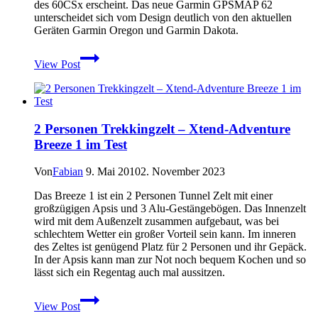
des 60CSx erscheint. Das neue Garmin GPSMAP 62
unterscheidet sich vom Design deutlich von den aktuellen
Geräten Garmin Oregon und Garmin Dakota.
Garmin
View Post
GPSMAP
62
–
Nachfolger
des
2 Personen Trekkingzelt – Xtend-Adventure
60CSx
Breeze 1 im Test
?
–
Jetzt
Von
Fabian
9. Mai 2010
2. November 2023
Test
verfügbar
Das Breeze 1 ist ein 2 Personen Tunnel Zelt mit einer
großzügigen Apsis und 3 Alu-Gestängebögen. Das Innenzelt
wird mit dem Außenzelt zusammen aufgebaut, was bei
schlechtem Wetter ein großer Vorteil sein kann. Im inneren
des Zeltes ist genügend Platz für 2 Personen und ihr Gepäck.
In der Apsis kann man zur Not noch bequem Kochen und so
lässt sich ein Regentag auch mal aussitzen.
2
View Post
Personen