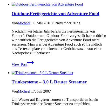
Trekkingzelt
–
Xtend-
Outdoor-Fertiggerichte von Adventure Food
Adventure
Breeze
1
Von
Michael
11. Mai 2010
2. November 2023
im
Nachdem wir letztes Jahr bereits die Fertiggerichte von
Test
Farmer’s Outdoor und Outdoor-Food vorgestellt haben dürfen
wir natürlich die Fertiggerichte von Adventure Food nicht
auslassen. Man war bei Adventure Food auch so freundlich
uns Testexemplare von einem der Gerichte sowie von einer
Nachspeise zu überlassen.
Outdoor-
View Post
Fertiggerichte
von
Adventure
Food
Trinksysteme – 3,0 L Deuter Streamer
Von
Michael
17. Juli 2007
Um Wasser auf längeren Touren zu Transportieren ist ein
Trinksystem wie der Deuter Streamer zu empfehlen.