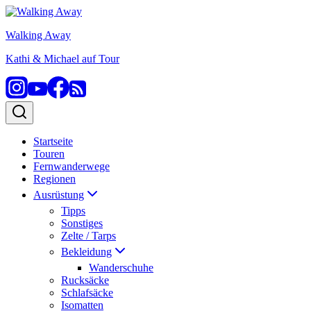
Zum
Inhalt
Walking Away
springen
Kathi & Michael auf Tour
Startseite
Touren
Fernwanderwege
Regionen
Ausrüstung
Tipps
Sonstiges
Zelte / Tarps
Bekleidung
Wanderschuhe
Rucksäcke
Schlafsäcke
Isomatten