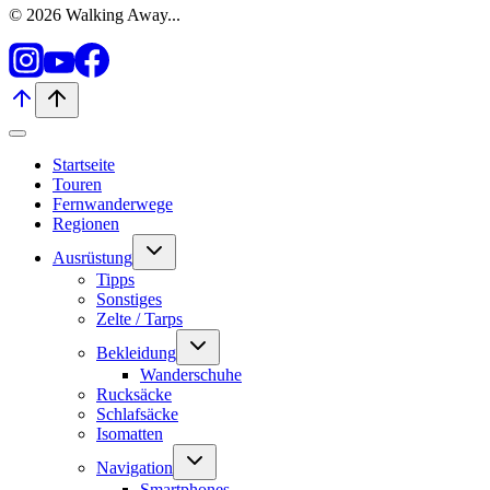
© 2026 Walking Away...
Startseite
Touren
Fernwanderwege
Regionen
Untermenü
Ausrüstung
umschalten
Tipps
Sonstiges
Zelte / Tarps
Untermenü
Bekleidung
umschalten
Wanderschuhe
Rucksäcke
Schlafsäcke
Isomatten
Untermenü
Navigation
umschalten
Smartphones