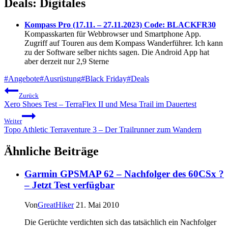
Deals: Digitales
Kompass Pro (17.11. – 27.11.2023) Code: BLACKFR30
Kompasskarten für Webbrowser und Smartphone App.
Zugriff auf Touren aus dem Kompass Wanderführer. Ich kann
zu der Software selber nichts sagen. Die Android App hat
aber derzeit nur 2,9 Sterne
Schlagworte:
#
Angebote
#
Ausrüstung
#
Black Friday
#
Deals
Beitragsnavigation
Zurück
Xero Shoes Test – TerraFlex II und Mesa Trail im Dauertest
Weiter
Topo Athletic Terraventure 3 – Der Trailrunner zum Wandern
Ähnliche Beiträge
Garmin GPSMAP 62 – Nachfolger des 60CSx ?
– Jetzt Test verfügbar
Von
GreatHiker
21. Mai 2010
Die Gerüchte verdichten sich das tatsächlich ein Nachfolger