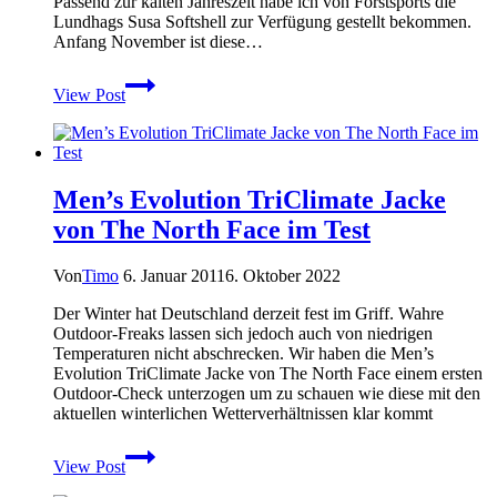
Passend zur kalten Jahreszeit habe ich von Forstsports die
Lundhags Susa Softshell zur Verfügung gestellt bekommen.
Anfang November ist diese…
Lundhags
View Post
Susa
Jacket
Softshell
im
Praxistest
Men’s Evolution TriClimate Jacke
von The North Face im Test
Von
Timo
6. Januar 2011
6. Oktober 2022
Der Winter hat Deutschland derzeit fest im Griff. Wahre
Outdoor-Freaks lassen sich jedoch auch von niedrigen
Temperaturen nicht abschrecken. Wir haben die Men’s
Evolution TriClimate Jacke von The North Face einem ersten
Outdoor-Check unterzogen um zu schauen wie diese mit den
aktuellen winterlichen Wetterverhältnissen klar kommt
Men’s
View Post
Evolution
TriClimate