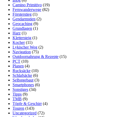
Blog
(6)
Camino Primitivo
(19)
Fernwanderwege
(82)
Försterstieg
(1)
Gendarmstien
(2)
Geocaching
(9)
Grundlagen
(1)
Harz
(1)
Klettersteig
(1)
Kocher
(11)
Lykischer Weg
(2)
Navigation
(75)
Outdoornahrung & Rezepte
(15)
PCT
(10)
Planen
(4)
Rucksäcke
(10)
Schlafsäcke
(6)
Selbstgebaut
(3)
Smartphones
(6)
Sonstiges
(34)
Tipps
(9)
TMB
(9)
Töpfe & Geschirr
(4)
Touren
(143)
Uncategorized
(72)