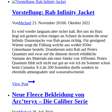
Jacke
von
Vorstellung: Rab Infinity Jacket
The
North
Face
Von
Michael
23. November 2010
6. Oktober 2022
im
Test
Es wird wieder langsam aber sicher kalt. Bei uns im Harz
liegt seit gestern schon einiges an Schnee da kommt die neue
Infinity Daunenjacke von Rab genau richtig. Für genügend
Wärme sorgt die Füllung welche aus weißer 850er
Gänsedaune besteht. Drumherum setzt Rab auf Pertex
Quantum und zwar auf die dünnste derzeit erhältliche
Variante des Materials mit einer Stärke von 10Denier. Pertex
Quantum fühlt sich nicht nur gut an wie ich im Sommer schon
beim Cumulus X-Lite 200 feststellen durfte sondern ist
ebenfalls atmungsaktiv und wasserabweisend.
Vorstellung:
View Post
Rab
Infinity
Neue Fleece Bekleidung von
Jacket
Arc’teryx – Die Caliber Serie
Von
Michael
28. Juli 2010