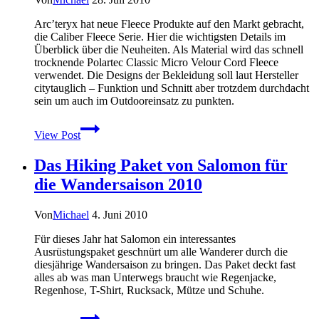
Arc’teryx hat neue Fleece Produkte auf den Markt gebracht,
die Caliber Fleece Serie. Hier die wichtigsten Details im
Überblick über die Neuheiten. Als Material wird das schnell
trocknende Polartec Classic Micro Velour Cord Fleece
verwendet. Die Designs der Bekleidung soll laut Hersteller
citytauglich – Funktion und Schnitt aber trotzdem durchdacht
sein um auch im Outdooreinsatz zu punkten.
Neue
View Post
Fleece
Bekleidung
Das Hiking Paket von Salomon für
von
Arc’teryx
die Wandersaison 2010
–
Die
Caliber
Von
Michael
4. Juni 2010
Serie
Für dieses Jahr hat Salomon ein interessantes
Ausrüstungspaket geschnürt um alle Wanderer durch die
diesjährige Wandersaison zu bringen. Das Paket deckt fast
alles ab was man Unterwegs braucht wie Regenjacke,
Regenhose, T-Shirt, Rucksack, Mütze und Schuhe.
Das