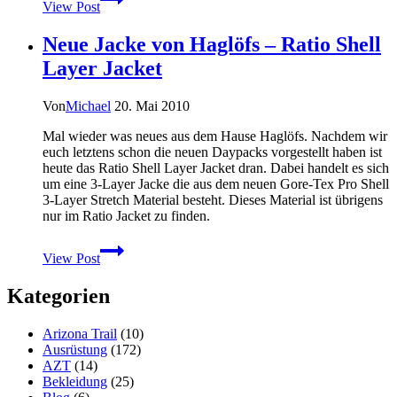
View Post
Hiking
Paket
Neue Jacke von Haglöfs – Ratio Shell
von
Salomon
Layer Jacket
für
die
Wandersaison
Von
Michael
20. Mai 2010
2010
Mal wieder was neues aus dem Hause Haglöfs. Nachdem wir
euch letztens schon die neuen Daypacks vorgestellt haben ist
heute das Ratio Shell Layer Jacket dran. Dabei handelt es sich
um eine 3-Layer Jacke die aus dem neuen Gore-Tex Pro Shell
3-Layer Stretch Material besteht. Dieses Material ist übrigens
nur im Ratio Jacket zu finden.
Neue
View Post
Jacke
von
Kategorien
Haglöfs
–
Ratio
Arizona Trail
(10)
Shell
Ausrüstung
(172)
Layer
AZT
(14)
Jacket
Bekleidung
(25)