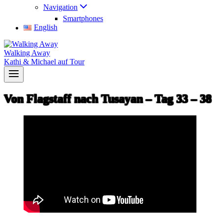
Navigation
Smartphones
English
Walking Away
Kathi & Michael auf Tour
Von Flagstaff nach Tusayan – Tag 33 – 38