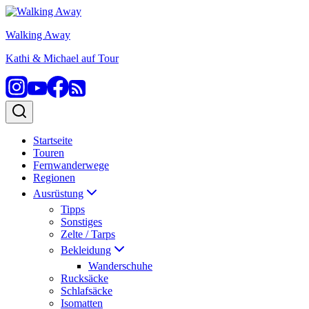
Zum
Inhalt
Walking Away
springen
Kathi & Michael auf Tour
Startseite
Touren
Fernwanderwege
Regionen
Ausrüstung
Tipps
Sonstiges
Zelte / Tarps
Bekleidung
Wanderschuhe
Rucksäcke
Schlafsäcke
Isomatten