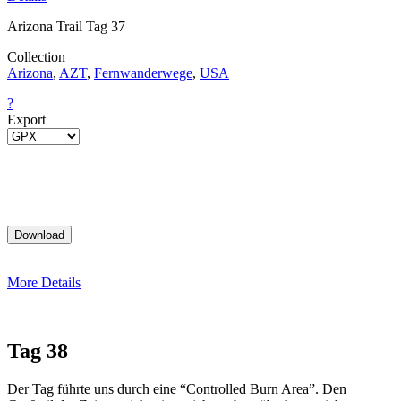
Arizona Trail Tag 37
Collection
Arizona
,
AZT
,
Fernwanderwege
,
USA
?
Export
More Details
Tag 38
Der Tag führte uns durch eine “Controlled Burn Area”. Den