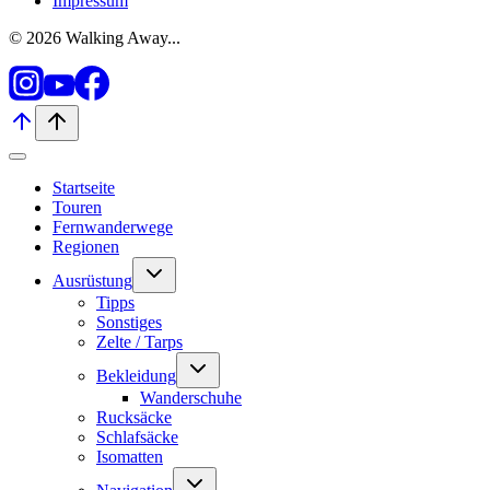
Impressum
© 2026 Walking Away...
Startseite
Touren
Fernwanderwege
Regionen
Untermenü
Ausrüstung
umschalten
Tipps
Sonstiges
Zelte / Tarps
Untermenü
Bekleidung
umschalten
Wanderschuhe
Rucksäcke
Schlafsäcke
Isomatten
Untermenü