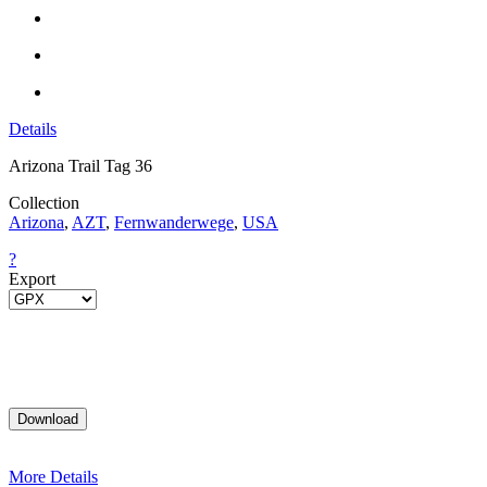
Details
Arizona Trail Tag 36
Collection
Arizona
,
AZT
,
Fernwanderwege
,
USA
?
Export
More Details