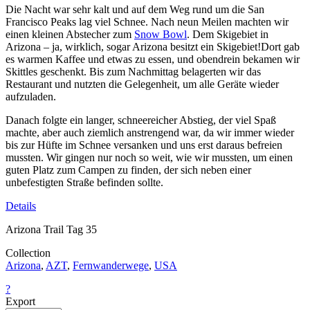
Die Nacht war sehr kalt und auf dem Weg rund um die San
Francisco Peaks lag viel Schnee. Nach neun Meilen machten wir
einen kleinen Abstecher zum
Snow Bowl
. Dem Skigebiet in
Arizona – ja, wirklich, sogar Arizona besitzt ein Skigebiet!Dort gab
es warmen Kaffee und etwas zu essen, und obendrein bekamen wir
Skittles geschenkt. Bis zum Nachmittag belagerten wir das
Restaurant und nutzten die Gelegenheit, um alle Geräte wieder
aufzuladen.
Danach folgte ein langer, schneereicher Abstieg, der viel Spaß
machte, aber auch ziemlich anstrengend war, da wir immer wieder
bis zur Hüfte im Schnee versanken und uns erst daraus befreien
mussten. Wir gingen nur noch so weit, wie wir mussten, um einen
guten Platz zum Campen zu finden, der sich neben einer
unbefestigten Straße befinden sollte.
Details
Arizona Trail Tag 35
Collection
Arizona
,
AZT
,
Fernwanderwege
,
USA
?
Export