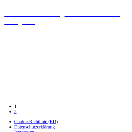
Arizona Trail – Tag 4 bis 5 – In & Out
Patagonia
1
2
Cookie-Richtlinie (EU)
Datenschutzerklärung