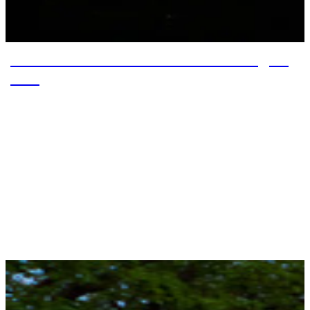
Von Roosevelt Lake nach Pine – Tag 21
– 25