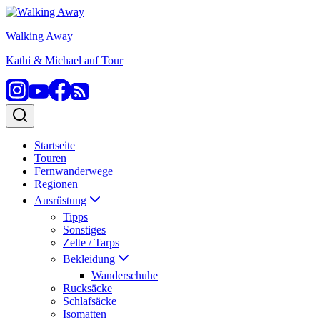
Zum
Inhalt
Walking Away
springen
Kathi & Michael auf Tour
Startseite
Touren
Fernwanderwege
Regionen
Ausrüstung
Tipps
Sonstiges
Zelte / Tarps
Bekleidung
Wanderschuhe
Rucksäcke
Schlafsäcke
Isomatten