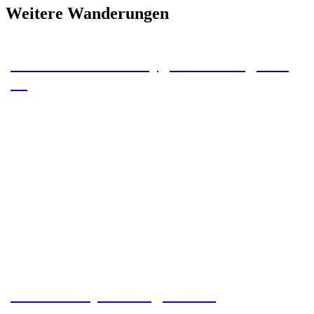
Weitere Wanderungen
Zum Stateline Campground – Tag 43 –
46
Grand Canyon – Tag 39 – 42