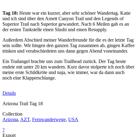
Tag 18:
Heute war ein kurzer, aber sehr schöner Wandertag. Katie
und ich sind über den Arnett Canyon Trail und den Legends of
Superior Trail nach Superior gewandert. Nach 6 Meilen gab es an
der ersten Tankstelle einen Slushi und einen Resupply.
Außerdem Abschied meiner Wanderfreunde für die es der letzte Tag
sein sollte. Wir hingen den ganzen Tag zusammen ab, gingen Kaffee
trinken und verabschiedeten uns dann gegen Abend voneinander.
Ein Trailangel brachte uns zum Trailhead zurück. Der Tag heute
endete mit unter 20 km wandern. Kurz davor stolperte ich noch über
meine erste Schildkröte und naja, wie immer, war da dann auch
noch eine Klapperschlange.
Details
Arizona Trail Tag 18
Collection
Arizona
,
AZT
,
Fernwanderwege
,
USA
?
Export