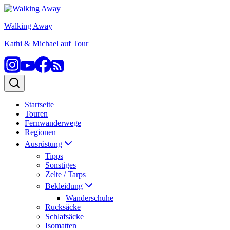
Zum
Inhalt
Walking Away
springen
Kathi & Michael auf Tour
Startseite
Touren
Fernwanderwege
Regionen
Ausrüstung
Tipps
Sonstiges
Zelte / Tarps
Bekleidung
Wanderschuhe
Rucksäcke
Schlafsäcke
Isomatten