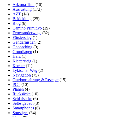
–
Arizona Trail
(10)
Test
Ausrüstung
(172)
Hanwag
AZT
(14)
Tatra
Bekleidung
(25)
Blog
(6)
Camino Primitivo
(19)
Fernwanderwege
(82)
Försterstieg
(1)
Gendarmstien
(2)
Geocaching
(9)
Grundlagen
(1)
Harz
(1)
Klettersteig
(1)
Kocher
(11)
Lykischer Weg
(2)
Navigation
(75)
Outdoornahrung & Rezepte
(15)
PCT
(10)
Planen
(4)
Rucksäcke
(10)
Schlafsäcke
(6)
Selbstgebaut
(3)
Smartphones
(6)
Sonstiges
(34)