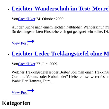
Paket
Leichter Wanderschuh im Test: Mer
von
Salomon
für
Von
GreatHiker
24. Oktober 2009
die
Wandersaison
Auf der Suche nach einem leichten halbhohen Wanderschuh mi
2010
für den angestrebten Einsatzbereich gut geeignet sein sollte.
Leichter
View Post
Wanderschuh
im
Leichter Leder Trekkingstiefel ohne
Test:
Merrell
Moab
Von
GreatHiker
23. Juni 2009
Mid
GTX
Welcher Trekkingstiefel ist der Beste? Soll man einen Trekking
Men
Cordura, Velours- oder Nubukleder? Lieber ein schwerer fester
Wahl: Der Hanwag Tatra…
Leichter
View Post
Leder
Trekkingstiefel
Kategorien
ohne
Membran