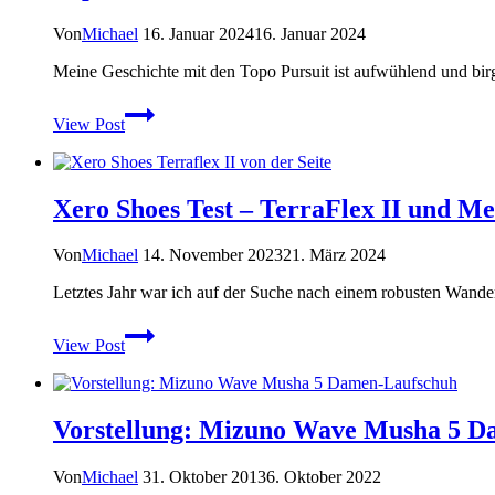
auf
dem
Von
Michael
16. Januar 2024
16. Januar 2024
Arizona
Trail
Meine Geschichte mit den Topo Pursuit ist aufwühlend und b
Topo
View Post
Athletic
Pursuit
im
Praxistest
Xero Shoes Test – TerraFlex II und Me
Von
Michael
14. November 2023
21. März 2024
Letztes Jahr war ich auf der Suche nach einem robusten Wand
Xero
View Post
Shoes
Test
–
TerraFlex
Vorstellung: Mizuno Wave Musha 5 D
II
und
Mesa
Von
Michael
31. Oktober 2013
6. Oktober 2022
Trail