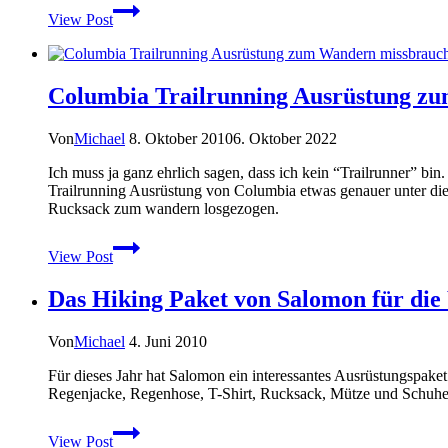
Wüstenwanderschuh
View Post
–
Hanwag
Puro
Mid
Columbia Trailrunning Ausrüstung zu
–
Leichter
Leder-
Von
Michael
8. Oktober 2010
6. Oktober 2022
Wanderschuh
Ich muss ja ganz ehrlich sagen, dass ich kein “Trailrunner” bin
Trailrunning Ausrüstung von Columbia etwas genauer unter di
Rucksack zum wandern losgezogen.
Columbia
View Post
Trailrunning
Ausrüstung
Das Hiking Paket von Salomon für die
zum
Wandern
missbraucht
Von
Michael
4. Juni 2010
–
Teil
Für dieses Jahr hat Salomon ein interessantes Ausrüstungspake
1:
Regenjacke, Regenhose, T-Shirt, Rucksack, Mütze und Schuhe
Ravenous
Schuhe
Das
View Post
Hiking