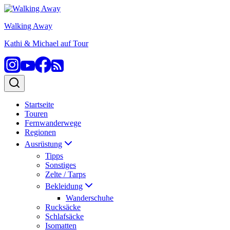
Zum
Inhalt
Walking Away
springen
Kathi & Michael auf Tour
Startseite
Touren
Fernwanderwege
Regionen
Ausrüstung
Tipps
Sonstiges
Zelte / Tarps
Bekleidung
Wanderschuhe
Rucksäcke
Schlafsäcke
Isomatten