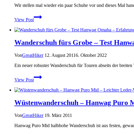
im
Wir stellen mal wieder ein paar Schuhe vor und dieses Mal ha
Dauertest
Vorstellung:
View Post
Mizuno
Wave
Musha
5
Wanderschuh fürs Grobe – Test Hanw
Damen-
Laufschuh
Von
GreatHiker
12. August 2011
6. Oktober 2022
Ein neuer robuster Wanderschuh für Touren abseits der breit
Wanderschuh
View Post
fürs
Grobe
–
Test
Wüstenwanderschuh – Hanwag Puro M
Hanwag
Omaha
–
Von
GreatHiker
19. März 2011
Erfahrungen
Hanwag Puro Mid halbhohe Wanderschuh ist aus festen, gewach