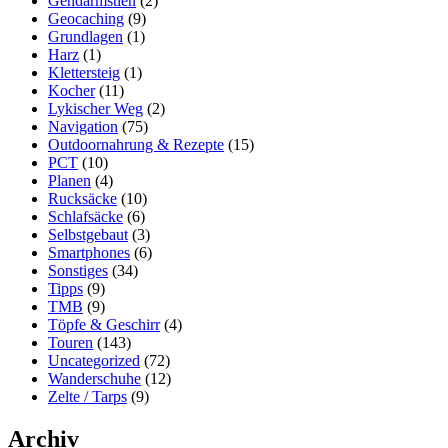
Gendarmstien
(2)
Geocaching
(9)
Grundlagen
(1)
Harz
(1)
Klettersteig
(1)
Kocher
(11)
Lykischer Weg
(2)
Navigation
(75)
Outdoornahrung & Rezepte
(15)
PCT
(10)
Planen
(4)
Rucksäcke
(10)
Schlafsäcke
(6)
Selbstgebaut
(3)
Smartphones
(6)
Sonstiges
(34)
Tipps
(9)
TMB
(9)
Töpfe & Geschirr
(4)
Touren
(143)
Uncategorized
(72)
Wanderschuhe
(12)
Zelte / Tarps
(9)
Archiv