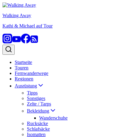
Zum
Inhalt
Walking Away
springen
Kathi & Michael auf Tour
Startseite
Touren
Fernwanderwege
Regionen
Ausrüstung
Tipps
Sonstiges
Zelte / Tarps
Bekleidung
Wanderschuhe
Rucksäcke
Schlafsäcke
Isomatten