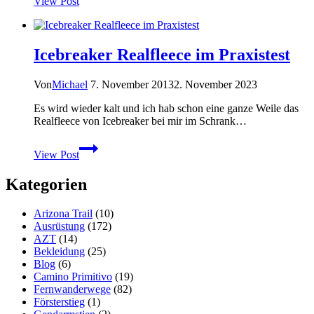
View Post
für
Wandertouren?
Icebreaker
Cool-
Icebreaker Realfleece im Praxistest
Lite
Sphere
Merino
Von
Michael
7. November 2013
2. November 2023
Hoodie
Es wird wieder kalt und ich hab schon eine ganze Weile das
Realfleece von Icebreaker bei mir im Schrank…
Icebreaker
View Post
Realfleece
im
Kategorien
Praxistest
Arizona Trail
(10)
Ausrüstung
(172)
AZT
(14)
Bekleidung
(25)
Blog
(6)
Camino Primitivo
(19)
Fernwanderwege
(82)
Försterstieg
(1)