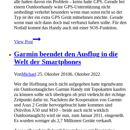
alle hatten davon ein Problem – keins hatte GPS. Gerade bei
einem Outdoorhandy wäre GPS-Unterstützung nicht
umbedingt verkehrt besonders wenn man sonst nicht so der
Typ ist der ein extra GPS Gerät mitnehmen möchte. Gerade
wenn man sich dann doch mal verfranzt haben sollte. Für den
Notfall kommt das Handy auch mit einer SOS-Funktion.
Outdoorhandy
View Post
Seals
VR7
Garmin beendet den Ausflug in die
vorgestellt
Welt der Smartphones
Von
Michael
25. Oktober 2010
6. Oktober 2022
Wer die Hoffnung noch nicht aufgegeben hatte irgendwann
ein Outdoortaugliches Garmin Handy mit Topokarten kaufen
zu können sollte sich überlegen ob jetzt vielleicht der richtige
Zeitpunkt dafür ist. Nachdem die Kooperation von Garmin
und Asus 2 Geräte hervorgebracht hatte kommen sind
(Nüvifon A50 und M10 – beide auch nicht wirklich
Outdoortauglich) wird sie nun, zum Januar 2011, eingestellt.
Es wurden weniger als 2,7 Millionen Geräte verkauft.