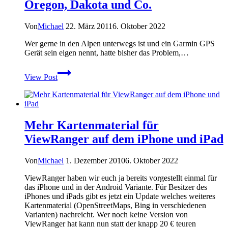
Oregon, Dakota und Co.
30
–
Von
Michael
22. März 2011
6. Oktober 2022
Neue
Outdoornavis
Wer gerne in den Alpen unterwegs ist und ein Garmin GPS
von
Gerät sein eigen nennt, hatte bisher das Problem,…
Garmin
angekündigt
Alpenvereinskarten
View Post
für
Garmin
Oregon,
Dakota
und
Mehr Kartenmaterial für
Co.
ViewRanger auf dem iPhone und iPad
Von
Michael
1. Dezember 2010
6. Oktober 2022
ViewRanger haben wir euch ja bereits vorgestellt einmal für
das iPhone und in der Android Variante. Für Besitzer des
iPhones und iPads gibt es jetzt ein Update welches weiteres
Kartenmaterial (OpenStreetMaps, Bing in verschiedenen
Varianten) nachreicht. Wer noch keine Version von
ViewRanger hat kann nun statt der knapp 20 € teuren