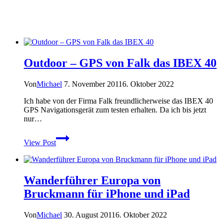
Outdoor – GPS von Falk das IBEX 40
Von
Michael
7. November 2011
6. Oktober 2022
Ich habe von der Firma Falk freundlicherweise das IBEX 40
GPS Navigationsgerät zum testen erhalten. Da ich bis jetzt
nur…
Outdoor
View Post
–
GPS
von
Falk
Wanderführer Europa von
das
IBEX
Bruckmann für iPhone und iPad
40
Von
Michael
30. August 2011
6. Oktober 2022