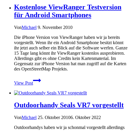
und
Kostenlose ViewRanger Testversion
Wandernavigation
für
für Android Smartphones
das
iPhone
&
Von
Michael
9. November 2010
iPad
Die iPhone Version von ViewRanger haben wir ja bereits
vorgestellt. Wenn ihr ein Android Smartphone besitzt könnt
ihr jetzt auch selber ein Blick auf die Software werfen. Ganze
15 Tage lang könnt ihr ViewRanger kostenlos ausprobieren.
Allerdings gibt es ohne Credits kein Kartenmaterial. Im
Gegensatz zur iPhone Version hat man zugriff auf die Karten
des OpenStreetMap Projekts.
Kostenlose
View Post
ViewRanger
Testversion
für
Android
Outdoorhandy Seals VR7 vorgestellt
Smartphones
Von
Michael
25. Oktober 2010
6. Oktober 2022
Outdoorhandys haben wir ja schonmal vorgestellt allerdings