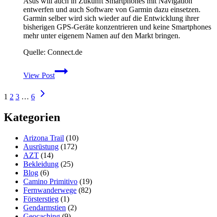
Asus will auch in Zukunft Smartphones mit Navigation
entwerfen und auch Software von Garmin dazu einsetzen.
Garmin selber wird sich wieder auf die Entwicklung ihrer
bisherigen GPS-Geräte konzentrieren und keine Smartphones
mehr unter eigenem Namen auf den Markt bringen.
Quelle: Connect.de
Garmin
View Post
beendet
den
Seitennavigation
Nächste
Ausflug
1
2
3
…
6
Seite
in
die
Kategorien
Welt
der
Arizona Trail
(10)
Smartphones
Ausrüstung
(172)
AZT
(14)
Bekleidung
(25)
Blog
(6)
Camino Primitivo
(19)
Fernwanderwege
(82)
Försterstieg
(1)
Gendarmstien
(2)
Geocaching
(9)