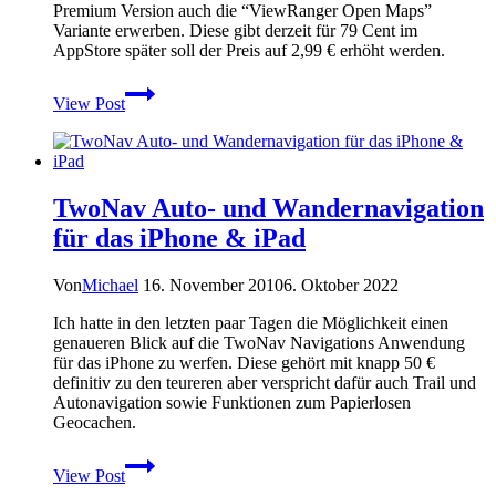
Premium Version auch die “ViewRanger Open Maps”
Variante erwerben. Diese gibt derzeit für 79 Cent im
AppStore später soll der Preis auf 2,99 € erhöht werden.
Mehr
View Post
Kartenmaterial
für
ViewRanger
auf
dem
TwoNav Auto- und Wandernavigation
iPhone
und
für das iPhone & iPad
iPad
Von
Michael
16. November 2010
6. Oktober 2022
Ich hatte in den letzten paar Tagen die Möglichkeit einen
genaueren Blick auf die TwoNav Navigations Anwendung
für das iPhone zu werfen. Diese gehört mit knapp 50 €
definitiv zu den teureren aber verspricht dafür auch Trail und
Autonavigation sowie Funktionen zum Papierlosen
Geocachen.
TwoNav
View Post
Auto-