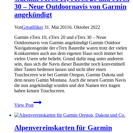
30 – Neue Outdoornavis von Garmin
angekündigt
Von
GreatHiker
31. Mai 2011
6. Oktober 2022
Garmin eTrex 10, eTrex 20 und eTrex 30 – Neue
Ootdoornavis von Garmin angekündigt Garmin Outdoor
Navigationsgeräte der eTrex Baureihe waren trotz der vielen
Konkurenten auch aus dem eigenen Haus noch immer bei
vielen Usern sehr beliebt. Grund dafür mag unter anderem
sein, dass sich die Navis dieser Baureihe noch konventinell
über Tasten bedienen lassen und nicht über einen
Touchscreen wie bei Garmin Oregon, Garmin Dakota und
dem neuen Gamin Montana. Auch die neuen Garmin Navis
die nun angekündigt wurden und den Namen trex tragen
haben keinen Touchscreen.
Garmin
View Post
eTrex
10,
eTrex
20
Alpenvereinskarten für Garmin
und
eTrex