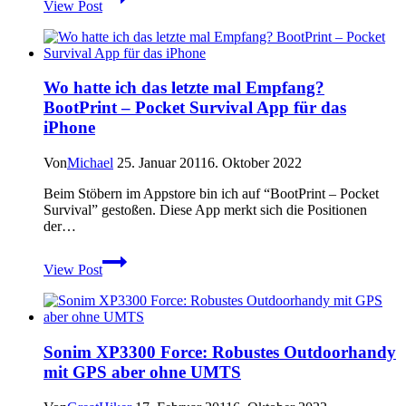
View Post
mit
GPS
Wo hatte ich das letzte mal Empfang?
BootPrint – Pocket Survival App für das
iPhone
Von
Michael
25. Januar 2011
6. Oktober 2022
Beim Stöbern im Appstore bin ich auf “BootPrint – Pocket
Survival” gestoßen. Diese App merkt sich die Positionen
der…
Wo
View Post
hatte
ich
das
letzte
mal
Sonim XP3300 Force: Robustes Outdoorhandy
Empfang?
mit GPS aber ohne UMTS
BootPrint
–
Pocket