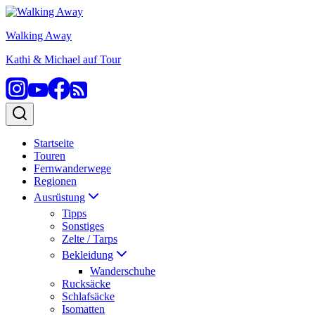
Zum
Inhalt
Walking Away
springen
Kathi & Michael auf Tour
Startseite
Touren
Fernwanderwege
Regionen
Ausrüstung
Tipps
Sonstiges
Zelte / Tarps
Bekleidung
Wanderschuhe
Rucksäcke
Schlafsäcke
Isomatten