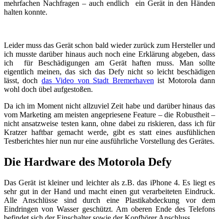
mehrfachen Nachfragen – auch endlich ein Gerät in den Händen
halten konnte.
Leider muss das Gerät schon bald wieder zurück zum Hersteller und
ich musste darüber hinaus auch noch eine Erklärung abgeben, dass
ich für Beschädigungen am Gerät haften muss. Man sollte
eigentlich meinen, das sich das Defy nicht so leicht beschädigen
lässt, doch
das Video von Stadt Bremerhaven
ist Motorola dann
wohl doch übel aufgestoßen.
Da ich im Moment nicht allzuviel Zeit habe und darüber hinaus das
vom Marketing am meisten angepriesene Feature – die Robustheit –
nicht ansatzweise testen kann, ohne dabei zu riskieren, dass ich für
Kratzer haftbar gemacht werde, gibt es statt eines ausfühlichen
Testberichtes hier nun nur eine ausführliche Vorstellung des Gerätes.
Die Hardware des Motorola Defy
Das Gerät ist kleiner und leichter als z.B. das iPhone 4. Es liegt es
sehr gut in der Hand und macht einen gut verarbeiteten Eindruck.
Alle Anschlüsse sind durch eine Plastikabdeckung vor dem
Eindringen von Wasser geschützt. Am oberen Ende des Telefons
befindet sich der Einschalter sowie der Kopfhörer Anschluss.