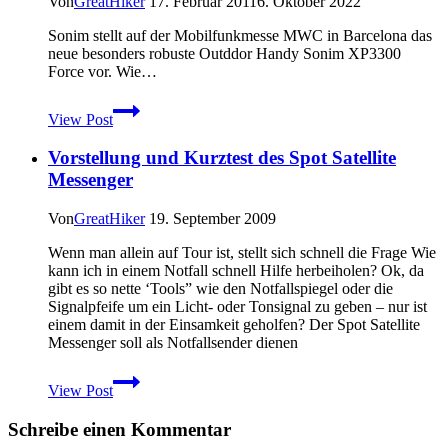
Von
GreatHiker
17. Februar 2011
6. Oktober 2022
Survival
App
Sonim stellt auf der Mobilfunkmesse MWC in Barcelona das
für
neue besonders robuste Outddor Handy Sonim XP3300
das
Force vor. Wie…
iPhone
Sonim
View Post
XP3300
Force:
Vorstellung und Kurztest des Spot Satellite
Robustes
Outdoorhandy
Messenger
mit
GPS
Von
GreatHiker
19. September 2009
aber
ohne
Wenn man allein auf Tour ist, stellt sich schnell die Frage Wie
UMTS
kann ich in einem Notfall schnell Hilfe herbeiholen? Ok, da
gibt es so nette ‘Tools” wie den Notfallspiegel oder die
Signalpfeife um ein Licht- oder Tonsignal zu geben – nur ist
einem damit in der Einsamkeit geholfen? Der Spot Satellite
Messenger soll als Notfallsender dienen
Vorstellung
View Post
und
Kurztest
Schreibe einen Kommentar
des
Spot