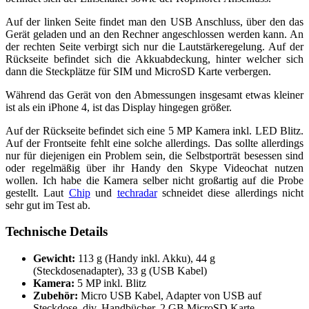
Auf der linken Seite findet man den USB Anschluss, über den das
Gerät geladen und an den Rechner angeschlossen werden kann. An
der rechten Seite verbirgt sich nur die Lautstärkeregelung. Auf der
Rückseite befindet sich die Akkuabdeckung, hinter welcher sich
dann die Steckplätze für SIM und MicroSD Karte verbergen.
Während das Gerät von den Abmessungen insgesamt etwas kleiner
ist als ein iPhone 4, ist das Display hingegen größer.
Auf der Rückseite befindet sich eine 5 MP Kamera inkl. LED Blitz.
Auf der Frontseite fehlt eine solche allerdings. Das sollte allerdings
nur für diejenigen ein Problem sein, die Selbstporträt besessen sind
oder regelmäßig über ihr Handy den Skype Videochat nutzen
wollen. Ich habe die Kamera selber nicht großartig auf die Probe
gestellt. Laut
Chip
und
techradar
schneidet diese allerdings nicht
sehr gut im Test ab.
Technische Details
Gewicht:
113 g (Handy inkl. Akku), 44 g
(Steckdosenadapter), 33 g (USB Kabel)
Kamera:
5 MP inkl. Blitz
Zubehör:
Micro USB Kabel, Adapter von USB auf
Steckdose, div. Handbücher, 2 GB MicroSD Karte