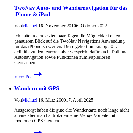
Dakota
TwoNav Auto- und Wandernavigation für das
–
iPhone & iPad
April
2010
Von
Michael
16. November 2010
6. Oktober 2022
Ich hatte in den letzten paar Tagen die Möglichkeit einen
genaueren Blick auf die TwoNav Navigations Anwendung
für das iPhone zu werfen. Diese gehört mit knapp 50 €
definitiv zu den teureren aber verspricht dafür auch Trail und
Autonavigation sowie Funktionen zum Papierlosen
Geocachen.
TwoNav
View Post
Auto-
und
Wandern mit GPS
Wandernavigation
für
das
Von
Michael
16. März 2009
17. April 2025
iPhone
&
Ausgesorgt haben die gute alte Wanderkarte noch lange nicht
iPad
alleine aber man hat trotzdem eine Menge Vorteile mit
modernen GPS Geräten
Wandern