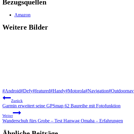
Bezugsquellen
Amazon
Weitere Bilder
Schlagworte:
#
Android
#
Defy
#
featured
#
Handy
#
Motorola
#
Navigation
#
Outdoornavi
Beitragsnavigation
Zurück
Garmin erweitert seine GPSmap 62 Baureihe mit Fotofunktion
Weiter
Wanderschuh fürs Grobe – Test Hanwag Omaha – Erfahrungen
Ähnliche Beiträge