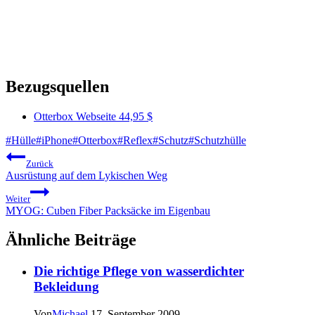
Bezugsquellen
Otterbox Webseite 44,95 $
Schlagworte:
#
Hülle
#
iPhone
#
Otterbox
#
Reflex
#
Schutz
#
Schutzhülle
Beitragsnavigation
Zurück
Ausrüstung auf dem Lykischen Weg
Weiter
MYOG: Cuben Fiber Packsäcke im Eigenbau
Ähnliche Beiträge
Die richtige Pflege von wasserdichter
Bekleidung
Von
Michael
17. September 2009