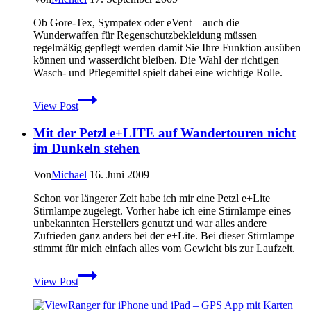
Ob Gore-Tex, Sympatex oder eVent – auch die
Wunderwaffen für Regenschutzbekleidung müssen
regelmäßig gepflegt werden damit Sie Ihre Funktion ausüben
können und wasserdicht bleiben. Die Wahl der richtigen
Wasch- und Pflegemittel spielt dabei eine wichtige Rolle.
Die
View Post
richtige
Pflege
Mit der Petzl e+LITE auf Wandertouren nicht
von
wasserdichter
im Dunkeln stehen
Bekleidung
Von
Michael
16. Juni 2009
Schon vor längerer Zeit habe ich mir eine Petzl e+Lite
Stirnlampe zugelegt. Vorher habe ich eine Stirnlampe eines
unbekannten Herstellers genutzt und war alles andere
Zufrieden ganz anders bei der e+Lite. Bei dieser Stirnlampe
stimmt für mich einfach alles vom Gewicht bis zur Laufzeit.
Mit
View Post
der
Petzl
e+LITE