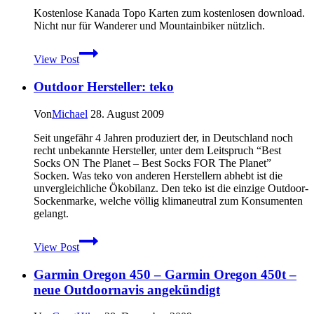
zum
Kostenlose Kanada Topo Karten zum kostenlosen download.
Wandern
Nicht nur für Wanderer und Mountainbiker nützlich.
Kostenlose
View Post
Topo
Karten
Outdoor Hersteller: teko
von
Kanada
für
Von
Michael
28. August 2009
Garmin
Geräte
Seit ungefähr 4 Jahren produziert der, in Deutschland noch
recht unbekannte Hersteller, unter dem Leitspruch “Best
Socks ON The Planet – Best Socks FOR The Planet”
Socken. Was teko von anderen Herstellern abhebt ist die
unvergleichliche Ökobilanz. Den teko ist die einzige Outdoor-
Sockenmarke, welche völlig klimaneutral zum Konsumenten
gelangt.
Outdoor
View Post
Hersteller:
teko
Garmin Oregon 450 – Garmin Oregon 450t –
neue Outdoornavis angekündigt