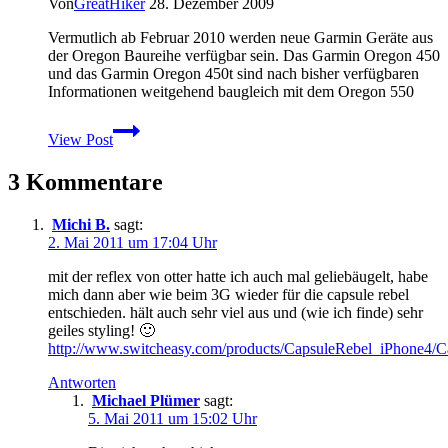
Von
GreatHiker
28. Dezember 2009
Vermutlich ab Februar 2010 werden neue Garmin Geräte aus
der Oregon Baureihe verfügbar sein. Das Garmin Oregon 450
und das Garmin Oregon 450t sind nach bisher verfügbaren
Informationen weitgehend baugleich mit dem Oregon 550
Garmin
View Post
Oregon
450
3 Kommentare
–
Garmin
Oregon
Michi B.
sagt:
450t
2. Mai 2011 um 17:04 Uhr
–
neue
mit der reflex von otter hatte ich auch mal geliebäugelt, habe
Outdoornavis
mich dann aber wie beim 3G wieder für die capsule rebel
angekündigt
entschieden. hält auch sehr viel aus und (wie ich finde) sehr
geiles styling! 🙂
http://www.switcheasy.com/products/CapsuleRebel_iPhone4/
Antworten
Michael Plümer
sagt:
5. Mai 2011 um 15:02 Uhr