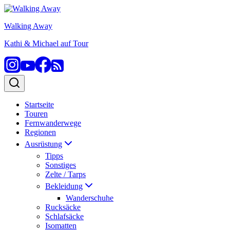
Zum
Inhalt
Walking Away
springen
Kathi & Michael auf Tour
Startseite
Touren
Fernwanderwege
Regionen
Ausrüstung
Tipps
Sonstiges
Zelte / Tarps
Bekleidung
Wanderschuhe
Rucksäcke
Schlafsäcke
Isomatten