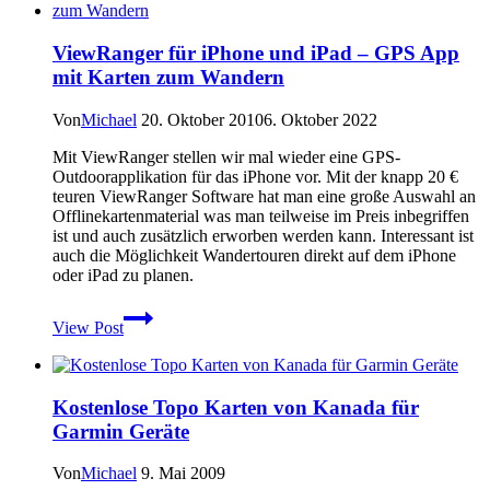
auf
Wandertouren
ViewRanger für iPhone und iPad – GPS App
nicht
mit Karten zum Wandern
im
Dunkeln
stehen
Von
Michael
20. Oktober 2010
6. Oktober 2022
Mit ViewRanger stellen wir mal wieder eine GPS-
Outdoorapplikation für das iPhone vor. Mit der knapp 20 €
teuren ViewRanger Software hat man eine große Auswahl an
Offlinekartenmaterial was man teilweise im Preis inbegriffen
ist und auch zusätzlich erworben werden kann. Interessant ist
auch die Möglichkeit Wandertouren direkt auf dem iPhone
oder iPad zu planen.
ViewRanger
View Post
für
iPhone
und
iPad
Kostenlose Topo Karten von Kanada für
–
Garmin Geräte
GPS
App
mit
Von
Michael
9. Mai 2009
Karten