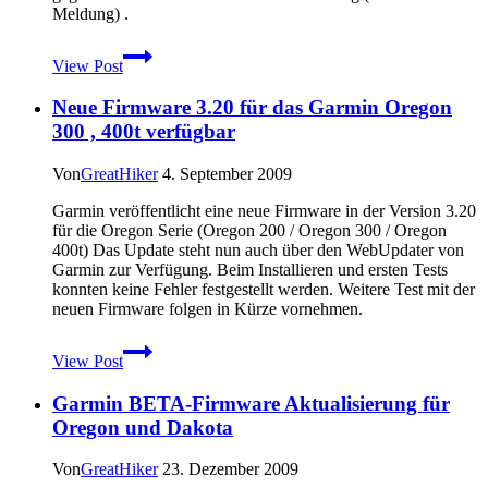
Meldung) .
Neue
View Post
Firmware
3.10
Neue Firmware 3.20 für das Garmin Oregon
für
Garmin
300 , 400t verfügbar
Oregon
300
Von
GreatHiker
4. September 2009
/
Oregon
Garmin veröffentlicht eine neue Firmware in der Version 3.20
400t
für die Oregon Serie (Oregon 200 / Oregon 300 / Oregon
erschienen
400t) Das Update steht nun auch über den WebUpdater von
Garmin zur Verfügung. Beim Installieren und ersten Tests
konnten keine Fehler festgestellt werden. Weitere Test mit der
neuen Firmware folgen in Kürze vornehmen.
Neue
View Post
Firmware
3.20
Garmin BETA-Firmware Aktualisierung für
für
das
Oregon und Dakota
Garmin
Oregon
Von
GreatHiker
23. Dezember 2009
300