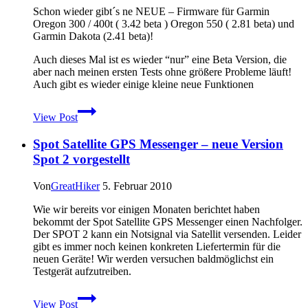
,
Schon wieder gibt´s ne NEUE – Firmware für Garmin
400t
Oregon 300 / 400t ( 3.42 beta ) Oregon 550 ( 2.81 beta) und
verfügbar
Garmin Dakota (2.41 beta)!
Auch dieses Mal ist es wieder “nur” eine Beta Version, die
aber nach meinen ersten Tests ohne größere Probleme läuft!
Auch gibt es wieder einige kleine neue Funktionen
Garmin
View Post
BETA-
Firmware
Spot Satellite GPS Messenger – neue Version
Aktualisierung
für
Spot 2 vorgestellt
Oregon
und
Von
GreatHiker
5. Februar 2010
Dakota
Wie wir bereits vor einigen Monaten berichtet haben
bekommt der Spot Satellite GPS Messenger einen Nachfolger.
Der SPOT 2 kann ein Notsignal via Satellit versenden. Leider
gibt es immer noch keinen konkreten Liefertermin für die
neuen Geräte! Wir werden versuchen baldmöglichst ein
Testgerät aufzutreiben.
Spot
View Post
Satellite