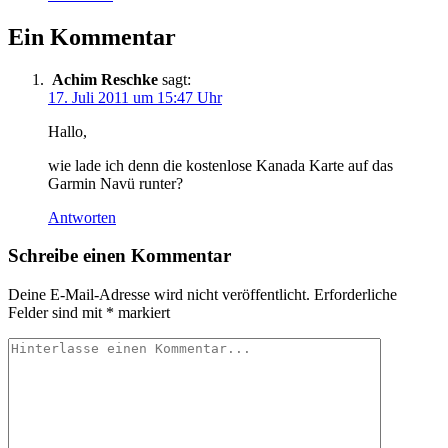
GPS
Ein Kommentar
Messenger
–
neue
Achim Reschke
sagt:
Version
17. Juli 2011 um 15:47 Uhr
Spot
2
Hallo,
vorgestellt
wie lade ich denn die kostenlose Kanada Karte auf das
Garmin Navü runter?
Antworten
Schreibe einen Kommentar
Deine E-Mail-Adresse wird nicht veröffentlicht.
Erforderliche
Felder sind mit
*
markiert