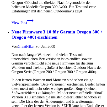
Garmin
Oregon 450t sind die direkten Nachfolgemodelle der
GPSMap
beliebten Modelle Oregon 300 / 400t. Ein Test und erste
62s
Erfahrungen mit den neuen Outdoornavis zeigt
/st
Garmin
View Post
Oregon
450
Neue Firmware 3.10 für Garmin Oregon 300 /
Test
–
Oregon 400t erschienen
Oregon
450t
Von
GreatHiker
30. Juli 2009
Testbericht
und
Nun nach langer Wartezeit und vielen Tests mit
Erfahrungen
unterschiedlichen Betaversionen ist es endlich soweit:
Garmin veröffentlicht eine neue Firmware für die zum
Wandern und Trekking äußerst beliebten Outdoor Navis der
Oregon Serie (Oregon 200 / Oregon 300 / Oregon 400t).
In den letzten Wochen und Monaten sind schon einige
vielversprechende “Beta-Versionen” erschienen. Leider hatten
diese meist mit mehr oder weniger großen Bugs (kleinen
Softwarefehlern) zu kämpfen. Mit der neuen offizielle “final”
Version 3.10 scheinen die meisten dieser Fehler behoben zu
sein. Die Liste der der Änderungen und Erweiterungen
gegenüber der letzten Version ist SEHR lang (am Ende dieser