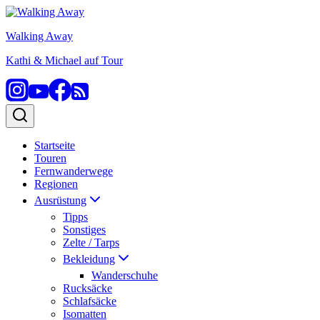
Zum
Inhalt
Walking Away
springen
Kathi & Michael auf Tour
Startseite
Touren
Fernwanderwege
Regionen
Ausrüstung
Tipps
Sonstiges
Zelte / Tarps
Bekleidung
Wanderschuhe
Rucksäcke
Schlafsäcke
Isomatten