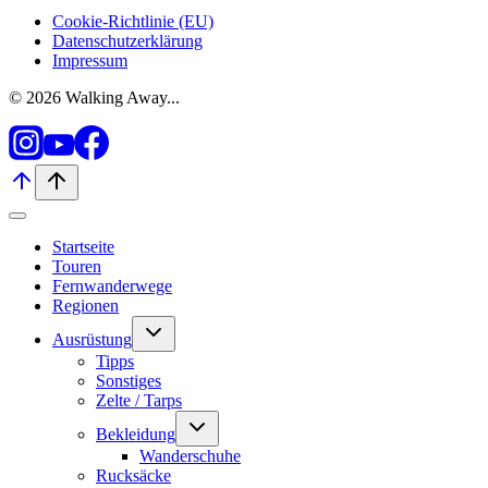
Cookie-Richtlinie (EU)
Datenschutzerklärung
Impressum
© 2026 Walking Away...
Startseite
Touren
Fernwanderwege
Regionen
Untermenü
Ausrüstung
umschalten
Tipps
Sonstiges
Zelte / Tarps
Untermenü
Bekleidung
umschalten
Wanderschuhe
Rucksäcke