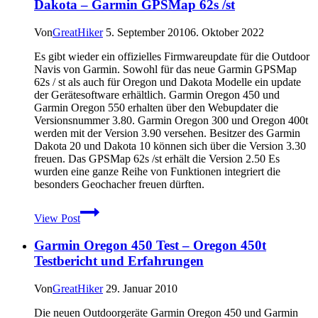
Dakota – Garmin GPSMap 62s /st
Von
GreatHiker
5. September 2010
6. Oktober 2022
Es gibt wieder ein offizielles Firmwareupdate für die Outdoor
Navis von Garmin. Sowohl für das neue Garmin GPSMap
62s / st als auch für Oregon und Dakota Modelle ein update
der Gerätesoftware erhältlich. Garmin Oregon 450 und
Garmin Oregon 550 erhalten über den Webupdater die
Versionsnummer 3.80. Garmin Oregon 300 und Oregon 400t
werden mit der Version 3.90 versehen. Besitzer des Garmin
Dakota 20 und Dakota 10 können sich über die Version 3.30
freuen. Das GPSMap 62s /st erhält die Version 2.50 Es
wurden eine ganze Reihe von Funktionen integriert die
besonders Geochacher freuen dürften.
Neue
View Post
Firmware
für
Garmin Oregon 450 Test – Oregon 450t
Garmin
Oregon
Testbericht und Erfahrungen
–
Garmin
Von
GreatHiker
29. Januar 2010
Dakota
–
Die neuen Outdoorgeräte Garmin Oregon 450 und Garmin