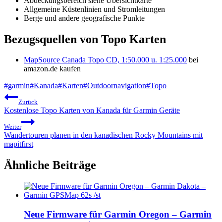
Abdeckungsbereich siehe Übersichtkarte
Allgemeine Küstenlinien und Stromleitungen
Berge und andere geografische Punkte
Bezugsquellen von Topo Karten
MapSource Canada Topo CD, 1:50.000 u. 1:25.000
bei
amazon.de kaufen
Schlagworte:
#
garmin
#
Kanada
#
Karten
#
Outdoornavigation
#
Topo
Beitragsnavigation
Zurück
Kostenlose Topo Karten von Kanada für Garmin Geräte
Weiter
Wandertouren planen in den kanadischen Rocky Mountains mit
mapitfirst
Ähnliche Beiträge
Neue Firmware für Garmin Oregon – Garmin