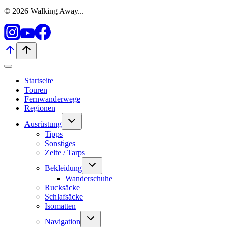
© 2026 Walking Away...
Startseite
Touren
Fernwanderwege
Regionen
Untermenü
Ausrüstung
umschalten
Tipps
Sonstiges
Zelte / Tarps
Untermenü
Bekleidung
umschalten
Wanderschuhe
Rucksäcke
Schlafsäcke
Isomatten
Untermenü
Navigation
umschalten