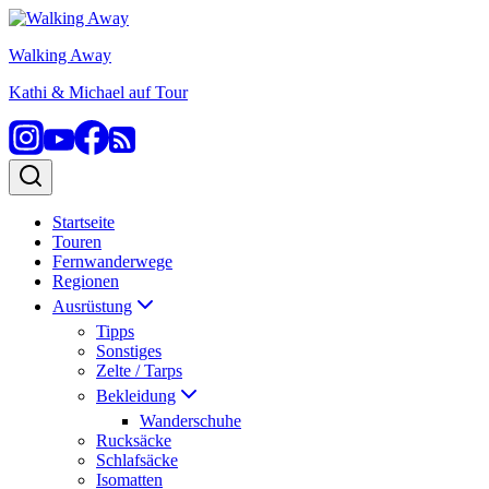
Zum
Inhalt
Walking Away
springen
Kathi & Michael auf Tour
Startseite
Touren
Fernwanderwege
Regionen
Ausrüstung
Tipps
Sonstiges
Zelte / Tarps
Bekleidung
Wanderschuhe
Rucksäcke
Schlafsäcke
Isomatten