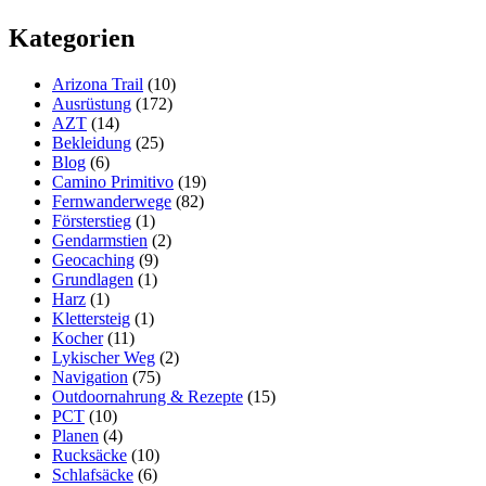
Silpoly
Kategorien
Regenjacke
meine
Erfahrungen
Arizona Trail
(10)
nach
Ausrüstung
(172)
einem
AZT
(14)
Jahr
Bekleidung
(25)
Blog
(6)
Camino Primitivo
(19)
Fernwanderwege
(82)
Försterstieg
(1)
Gendarmstien
(2)
Geocaching
(9)
Grundlagen
(1)
Harz
(1)
Klettersteig
(1)
Kocher
(11)
Lykischer Weg
(2)
Navigation
(75)
Outdoornahrung & Rezepte
(15)
PCT
(10)
Planen
(4)
Rucksäcke
(10)
Schlafsäcke
(6)