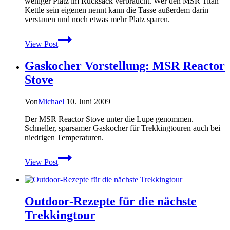
weniger Platz im Rucksack verbraucht. Wer den MSR Titan
Kettle sein eigenen nennt kann die Tasse außerdem darin
verstauen und noch etwas mehr Platz sparen.
Die
View Post
leichtere
Kaffeetasse
Gaskocher Vorstellung: MSR Reactor
–
MSR
Stove
Titan
Cup
Von
Michael
10. Juni 2009
Der MSR Reactor Stove unter die Lupe genommen.
Schneller, sparsamer Gaskocher für Trekkingtouren auch bei
niedrigen Temperaturen.
Gaskocher
View Post
Vorstellung:
MSR
Reactor
Stove
Outdoor-Rezepte für die nächste
Trekkingtour