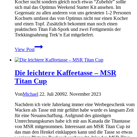
Kocher sucht sondern gleich noch etwas “Zubehör” sollte
sich mal das Optimus Weekend Starter Kit ansehen. Im
Gegensatz zu allen anderen von uns getesteten 1-2 Personen
Kochsets umfasst das von Optimus nicht nur einen Kocher
und einen Topf. Zusätzlich bekommt man noch einen
praktischen Titan Falt-Spork und zwei Fertigmenüs der
Trekkingnahrung Trek’n Eat mitgeliefert.
1-
View Post
2
Personen
Kochsysteme
–
Die leichtere Kaffeetasse – MSR
Optimus
Weekend
Titan Cup
Starter
Kit
Von
Michael
22. Juli 2009
2. November 2023
Nachdem ich viele Jahrelang immer eine Werbegeschenk vom
Wacken als Tasse mit mir geführt habe wurde es langsam Zeit
für eine Neuanschaffung. Aufgrund des günstigen
Umrechnungskurses habe ich mir aus Kanada die Titantasse
von MSR mitgenommen. Interessant am MSR Titan Cup ist
das man den Henkel einklappen kann und die Tasse so etwas