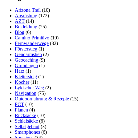
Wärmetauscher
Arizona Trail
(10)
Ausrüstung
(172)
AZT
(14)
Bekleidung
(25)
Blog
(6)
Camino Primitivo
(19)
Fernwanderwege
(82)
Försterstieg
(1)
Gendarmstien
(2)
Geocaching
(9)
Grundlagen
(1)
Harz
(1)
Klettersteig
(1)
Kocher
(11)
Lykischer Weg
(2)
Navigation
(75)
Outdoornahrung & Rezepte
(15)
PCT
(10)
Planen
(4)
Rucksäcke
(10)
Schlafsäcke
(6)
Selbstgebaut
(3)
Smartphones
(6)
Sonstiges
(34)