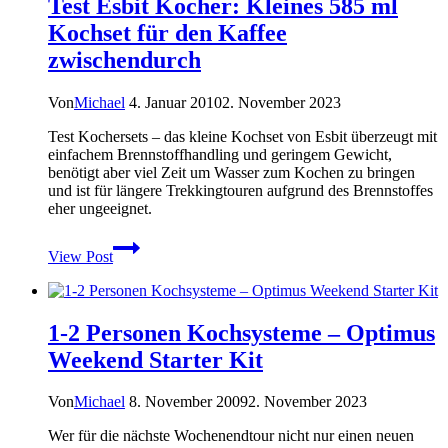
Test Esbit Kocher: Kleines 585 ml
Cone
Keg
Kochset für den Kaffee
Spirituskocher
zwischendurch
Von
Michael
4. Januar 2010
2. November 2023
Test Kochersets – das kleine Kochset von Esbit überzeugt mit
einfachem Brennstoffhandling und geringem Gewicht,
benötigt aber viel Zeit um Wasser zum Kochen zu bringen
und ist für längere Trekkingtouren aufgrund des Brennstoffes
eher ungeeignet.
Test
View Post
Esbit
Kocher:
Kleines
585
1-2 Personen Kochsysteme – Optimus
ml
Kochset
Weekend Starter Kit
für
den
Von
Michael
8. November 2009
2. November 2023
Kaffee
zwischendurch
Wer für die nächste Wochenendtour nicht nur einen neuen