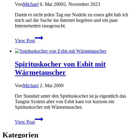
Von
Michael
6. Mai 2009
2. November 2023
Damit es nicht jeden Tag nur Nudeln zu essen gibt hab ich
mich auf die Suche ins Internet begeben und ein paar
Internetseiten rausgesucht.
Outdoor-
View Post
Rezepte
für
die
nächste
Spirituskocher von Esbit mit
Trekkingtour
Wärmetauscher
Von
Michael
2. Mai 2009
Der Standart unter den Spirituskocher ist ja eigentlich das
Tangria System aber von Esbit kam vor kurzem ein
Spirituskocher mit Wärmetauscher.
Spirituskocher
View Post
von
Esbit
Kategorien
mit