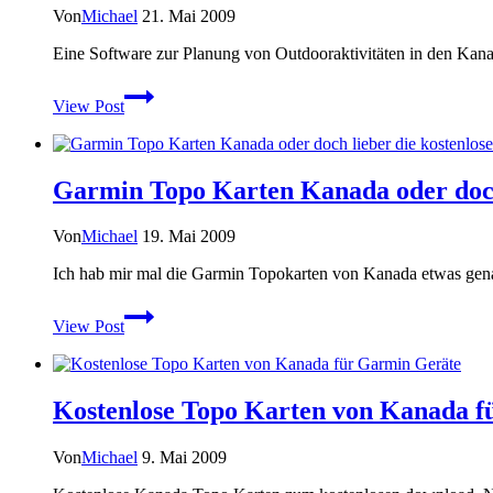
der
Von
Michael
21. Mai 2009
USA
Eine Software zur Planung von Outdooraktivitäten in den Kan
Wandertouren
View Post
planen
in
den
kanadischen
Garmin Topo Karten Kanada oder doch 
Rocky
Mountains
mit
Von
Michael
19. Mai 2009
mapitfirst
Ich hab mir mal die Garmin Topokarten von Kanada etwas genau
Garmin
View Post
Topo
Karten
Kanada
oder
Kostenlose Topo Karten von Kanada f
doch
lieber
die
Von
Michael
9. Mai 2009
kostenlose
Alternative