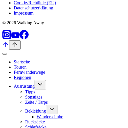
Cookie-Richtlinie (EU)
Datenschutzerklärung
Impressum
© 2026 Walking Away...
Startseite
Touren
Fernwanderwege
Regionen
Untermenü
Ausrüstung
umschalten
Tipps
Sonstiges
Zelte / Tarps
Untermenü
Bekleidung
umschalten
Wanderschuhe
Rucksäcke
Schlafsäcke