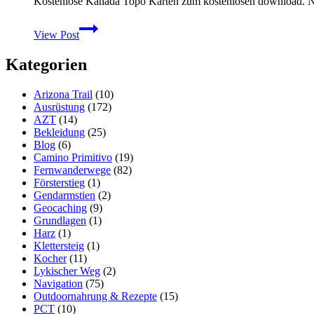
Kostenlose Kanada Topo Karten zum kostenlosen download. Ni
Kostenlose
View Post
Topo
Karten
Kategorien
von
Kanada
für
Arizona Trail
(10)
Garmin
Ausrüstung
(172)
Geräte
AZT
(14)
Bekleidung
(25)
Blog
(6)
Camino Primitivo
(19)
Fernwanderwege
(82)
Försterstieg
(1)
Gendarmstien
(2)
Geocaching
(9)
Grundlagen
(1)
Harz
(1)
Klettersteig
(1)
Kocher
(11)
Lykischer Weg
(2)
Navigation
(75)
Outdoornahrung & Rezepte
(15)
PCT
(10)