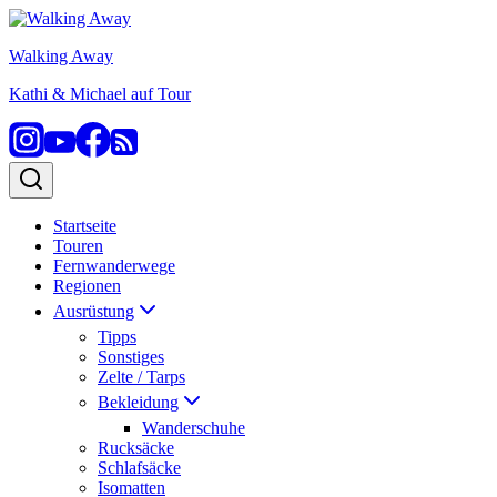
Zum
Inhalt
Walking Away
springen
Kathi & Michael auf Tour
Startseite
Touren
Fernwanderwege
Regionen
Ausrüstung
Tipps
Sonstiges
Zelte / Tarps
Bekleidung
Wanderschuhe
Rucksäcke
Schlafsäcke
Isomatten