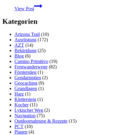
Travellunch
View Post
K1000
Compact
Kategorien
Ration
Trekkingnahrung
vom
Arizona Trail
(10)
“Block”
Ausrüstung
(172)
AZT
(14)
Bekleidung
(25)
Blog
(6)
Camino Primitivo
(19)
Fernwanderwege
(82)
Försterstieg
(1)
Gendarmstien
(2)
Geocaching
(9)
Grundlagen
(1)
Harz
(1)
Klettersteig
(1)
Kocher
(11)
Lykischer Weg
(2)
Navigation
(75)
Outdoornahrung & Rezepte
(15)
PCT
(10)
Planen
(4)