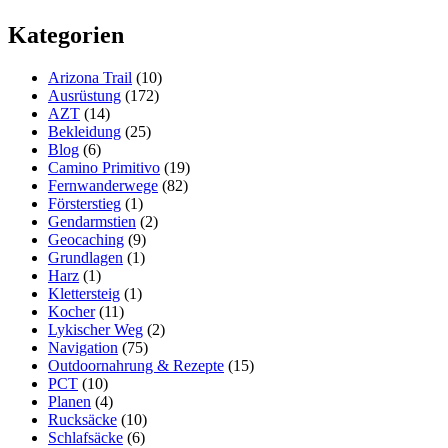
Gear
Kategorien
–
Echo
I
Arizona Trail
(10)
Shelter
Ausrüstung
(172)
System
AZT
(14)
im
Bekleidung
(25)
Praxistest
Blog
(6)
Camino Primitivo
(19)
Fernwanderwege
(82)
Försterstieg
(1)
Gendarmstien
(2)
Geocaching
(9)
Grundlagen
(1)
Harz
(1)
Klettersteig
(1)
Kocher
(11)
Lykischer Weg
(2)
Navigation
(75)
Outdoornahrung & Rezepte
(15)
PCT
(10)
Planen
(4)
Rucksäcke
(10)
Schlafsäcke
(6)