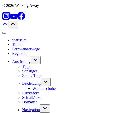
© 2026 Walking Away...
Startseite
Touren
Fernwanderwege
Regionen
Untermenü
Ausrüstung
umschalten
Tipps
Sonstiges
Zelte / Tarps
Untermenü
Bekleidung
umschalten
Wanderschuhe
Rucksäcke
Schlafsäcke
Isomatten
Untermenü
Navigation
umschalten