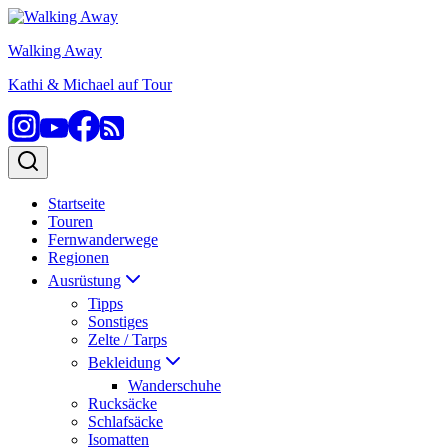
Zum
Inhalt
Walking Away
springen
Kathi & Michael auf Tour
Startseite
Touren
Fernwanderwege
Regionen
Ausrüstung
Tipps
Sonstiges
Zelte / Tarps
Bekleidung
Wanderschuhe
Rucksäcke
Schlafsäcke
Isomatten