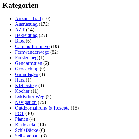
Kategorien
–
Die
alternative
Arizona Trail
(10)
zur
Ausrüstung
(172)
Fleecejacke?
AZT
(14)
Bekleidung
(25)
Blog
(6)
Camino Primitivo
(19)
Fernwanderwege
(82)
Försterstieg
(1)
Gendarmstien
(2)
Geocaching
(9)
Grundlagen
(1)
Harz
(1)
Klettersteig
(1)
Kocher
(11)
Lykischer Weg
(2)
Navigation
(75)
Outdoornahrung & Rezepte
(15)
PCT
(10)
Planen
(4)
Rucksäcke
(10)
Schlafsäcke
(6)
Selbstgebaut
(3)