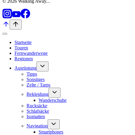
© 2026 Walking Away...
Startseite
Touren
Fernwanderwege
Regionen
Untermenü
Ausrüstung
umschalten
Tipps
Sonstiges
Zelte / Tarps
Untermenü
Bekleidung
umschalten
Wanderschuhe
Rucksäcke
Schlafsäcke
Isomatten
Untermenü
Navigation
umschalten
Smartphones