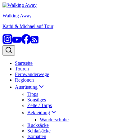
Zum
Inhalt
Walking Away
springen
Kathi & Michael auf Tour
Startseite
Touren
Fernwanderwege
Regionen
Ausrüstung
Tipps
Sonstiges
Zelte / Tarps
Bekleidung
Wanderschuhe
Rucksäcke
Schlafsäcke
Isomatten