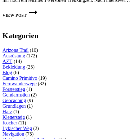
mir noch ein leichtes 1-Personen Trekkingzelt. Nach intensiver…
HYPERLITE
MOUNTAIN
VIEW POST
GEAR
–
ECHO
I
Kategorien
SHELTER
SYSTEM
IM
Arizona Trail
(10)
PRAXISTEST
Ausrüstung
(172)
AZT
(14)
Bekleidung
(25)
Blog
(6)
Camino Primitivo
(19)
Fernwanderwege
(82)
Försterstieg
(1)
Gendarmstien
(2)
Geocaching
(9)
Grundlagen
(1)
Harz
(1)
Klettersteig
(1)
Kocher
(11)
Lykischer Weg
(2)
Navigation
(75)