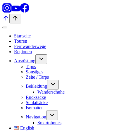
Startseite
Touren
Fernwanderwege
Regionen
Untermenü
Ausrüstung
umschalten
Tipps
Sonstiges
Zelte / Tarps
Untermenü
Bekleidung
umschalten
Wanderschuhe
Rucksäcke
Schlafsäcke
Isomatten
Untermenü
Navigation
umschalten
Smartphones
English