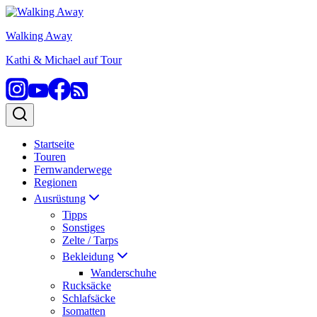
Zum
Inhalt
Walking Away
springen
Kathi & Michael auf Tour
Startseite
Touren
Fernwanderwege
Regionen
Ausrüstung
Tipps
Sonstiges
Zelte / Tarps
Bekleidung
Wanderschuhe
Rucksäcke
Schlafsäcke
Isomatten