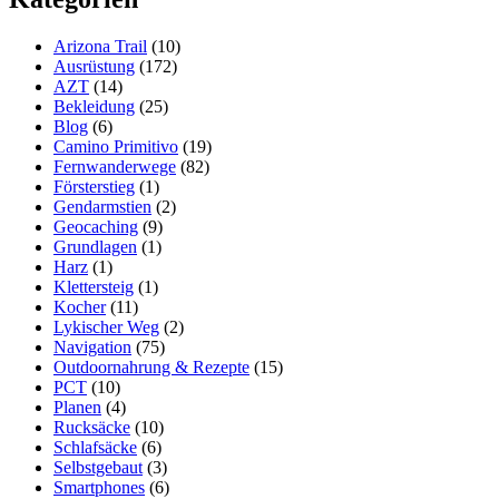
Solid
–
Arizona Trail
(10)
Mein
Ausrüstung
(172)
Zelt
AZT
(14)
auf
Bekleidung
(25)
dem
Blog
(6)
Arizona
Camino Primitivo
(19)
Trail
Fernwanderwege
(82)
Försterstieg
(1)
Gendarmstien
(2)
Geocaching
(9)
Grundlagen
(1)
Harz
(1)
Klettersteig
(1)
Kocher
(11)
Lykischer Weg
(2)
Navigation
(75)
Outdoornahrung & Rezepte
(15)
PCT
(10)
Planen
(4)
Rucksäcke
(10)
Schlafsäcke
(6)
Selbstgebaut
(3)
Smartphones
(6)