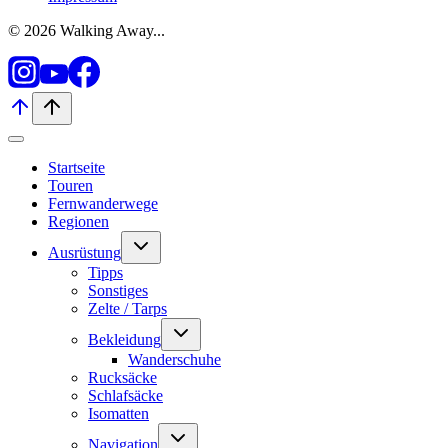
© 2026 Walking Away...
Startseite
Touren
Fernwanderwege
Regionen
Untermenü
Ausrüstung
umschalten
Tipps
Sonstiges
Zelte / Tarps
Untermenü
Bekleidung
umschalten
Wanderschuhe
Rucksäcke
Schlafsäcke
Isomatten
Untermenü
Navigation
umschalten