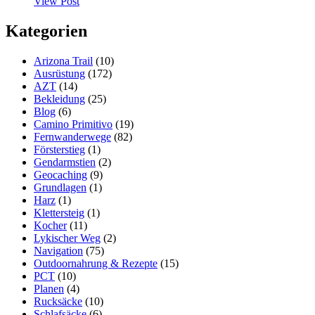
View Post
Jahreszeiten
Schlafsack
Kategorien
–
Kunstfaser
–
Arizona Trail
(10)
The
Ausrüstung
(172)
North
AZT
(14)
Face
Bekleidung
(25)
Cat’s
Blog
(6)
Meow
Camino Primitivo
(19)
Fernwanderwege
(82)
Försterstieg
(1)
Gendarmstien
(2)
Geocaching
(9)
Grundlagen
(1)
Harz
(1)
Klettersteig
(1)
Kocher
(11)
Lykischer Weg
(2)
Navigation
(75)
Outdoornahrung & Rezepte
(15)
PCT
(10)
Planen
(4)
Rucksäcke
(10)
Schlafsäcke
(6)