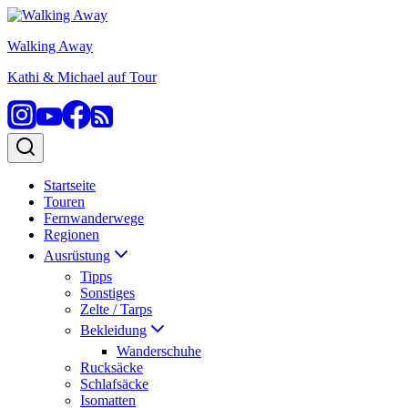
Zum
Inhalt
Walking Away
springen
Kathi & Michael auf Tour
Startseite
Touren
Fernwanderwege
Regionen
Ausrüstung
Tipps
Sonstiges
Zelte / Tarps
Bekleidung
Wanderschuhe
Rucksäcke
Schlafsäcke
Isomatten