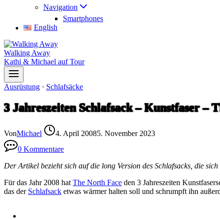
Navigation
Smartphones
English
Walking Away
Kathi & Michael auf Tour
Ausrüstung
·
Schlafsäcke
3 Jahreszeiten Schlafsack – Kunstfaser –
Von
Michael
4. April 2008
5. November 2023
0 Kommentare
Der Artikel bezieht sich auf die long Version des Schlafsacks, die si
Für das Jahr 2008 hat
The North Face
den 3 Jahreszeiten Kunstfasers
das der
Schlafsack
etwas wärmer halten soll und schrumpft ihn außer