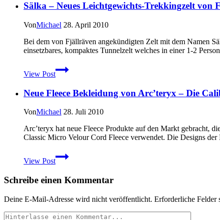
Sälka – Neues Leichtgewichts-Trekkingzelt von 
Garmin
Oregon
und
Von
Michael
28. April 2010
Garmin
Dakota
Bei dem von Fjällräven angekündigten Zelt mit dem Namen Sälk
–
einsetzbares, kompaktes Tunnelzelt welches in einer 1-2 Perso
jetzt
Sälka
eigene
View Post
–
Karten
Neues
verwenden
Neue Fleece Bekleidung von Arc’teryx – Die Cali
Leichtgewichts-
Trekkingzelt
von
Von
Michael
28. Juli 2010
Fjällräven
angekündigt
Arc’teryx hat neue Fleece Produkte auf den Markt gebracht, die
Classic Micro Velour Cord Fleece verwendet. Die Designs der B
Neue
View Post
Fleece
Bekleidung
Schreibe einen Kommentar
von
Arc’teryx
–
Deine E-Mail-Adresse wird nicht veröffentlicht.
Erforderliche Felder 
Die
Caliber