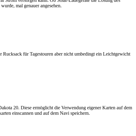
it Strom versorgen kann. Ob Solar-Ladegeräte die Lösung des
t wurde, mal genauer angesehen.
r Rucksack für Tagestouren aber nicht umbedingt ein Leichtgewicht
 Dakota 20. Diese ermöglicht die Verwendung eigener Karten auf dem
karten einscannen und auf dem Navi speichern.