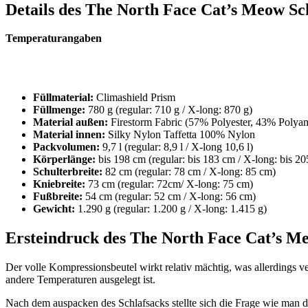
Details des The North Face Cat’s Meow Sc
Temperaturangaben
Füllmaterial:
Climashield Prism
Füllmenge:
780 g (regular: 710 g / X-long: 870 g)
Material außen:
Firestorm Fabric (57% Polyester, 43% Polya
Material innen:
Silky Nylon Taffetta 100% Nylon
Packvolumen:
9,7 l (regular: 8,9 l / X-long 10,6 l)
Körperlänge:
bis 198 cm (regular: bis 183 cm / X-long: bis 2
Schulterbreite:
82 cm (regular: 78 cm / X-long: 85 cm)
Kniebreite:
73 cm (regular: 72cm/ X-long: 75 cm)
Fußbreite:
54 cm (regular: 52 cm / X-long: 56 cm)
Gewicht:
1.290 g (regular: 1.200 g / X-long: 1.415 g)
Ersteindruck
des The North Face Cat’s Me
Der volle Kompressionsbeutel wirkt relativ mächtig, was allerdings 
andere Temperaturen ausgelegt ist.
Nach dem auspacken des Schlafsacks stellte sich die Frage wie man d