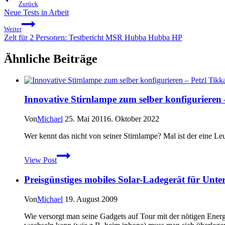
Zurück
Neue Tests in Arbeit
Weiter
Zelt für 2 Personen: Testbericht MSR Hubba Hubba HP
Ähnliche Beiträge
Innovative Stirnlampe zum selber konfigurieren
Von
Michael
25. Mai 2011
6. Oktober 2022
Wer kennt das nicht von seiner Stirnlampe? Mal ist der ein
Innovative
View Post
Stirnlampe
zum
Preisgünstiges mobiles Solar-Ladegerät für Unte
selber
konfigurieren
–
Von
Michael
19. August 2009
Petzl
Tikka
Wie versorgt man seine Gadgets auf Tour mit der nötigen Ene
XP2