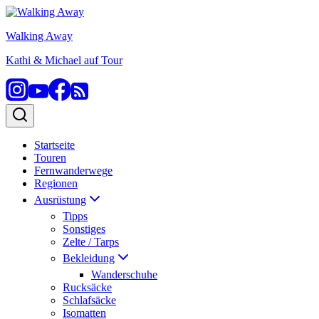
Zum
Inhalt
Walking Away
springen
Kathi & Michael auf Tour
Startseite
Touren
Fernwanderwege
Regionen
Ausrüstung
Tipps
Sonstiges
Zelte / Tarps
Bekleidung
Wanderschuhe
Rucksäcke
Schlafsäcke
Isomatten