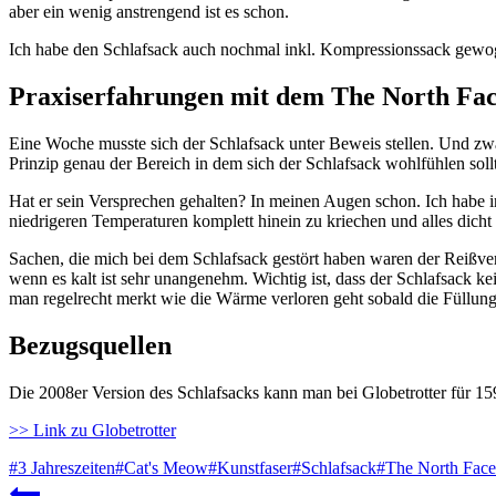
aber ein wenig anstrengend ist es schon.
Ich habe den Schlafsack auch nochmal inkl. Kompressionssack gewo
Praxiserfahrungen mit dem
The North Fac
Eine Woche musste sich der Schlafsack unter Beweis stellen. Und zwa
Prinzip genau der Bereich in dem sich der Schlafsack wohlfühlen soll
Hat er sein Versprechen gehalten? In meinen Augen schon. Ich habe in
niedrigeren Temperaturen komplett hinein zu kriechen und alles dich
Sachen, die mich bei dem Schlafsack gestört haben waren der Reißvers
wenn es kalt ist sehr unangenehm. Wichtig ist, dass der Schlafsack k
man regelrecht merkt wie die Wärme verloren geht sobald die Füllun
Bezugsquellen
Die 2008er Version des Schlafsacks kann man bei Globetrotter für 1
>> Link zu Globetrotter
Schlagworte:
#
3 Jahreszeiten
#
Cat's Meow
#
Kunstfaser
#
Schlafsack
#
The North Face
Beitragsnavigation