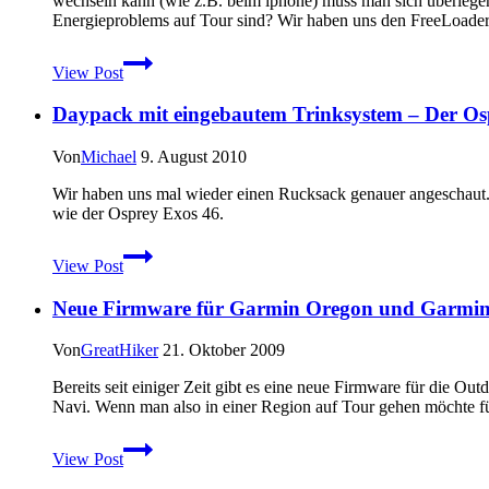
wechseln kann (wie z.B. beim iphone) muss man sich überleg
Core
Energieproblems auf Tour sind? Wir haben uns den FreeLoader,
Preisgünstiges
View Post
mobiles
Solar-
Daypack mit eingebautem Trinksystem – Der Osp
Ladegerät
für
Unterwegs
Von
Michael
9. August 2010
–
Der
Wir haben uns mal wieder einen Rucksack genauer angeschaut. 
FreeLoader
wie der Osprey Exos 46.
im
Daypack
Test
View Post
mit
eingebautem
Neue Firmware für Garmin Oregon und Garmin D
Trinksystem
–
Der
Von
GreatHiker
21. Oktober 2009
Osprey
Manta
Bereits seit einiger Zeit gibt es eine neue Firmware für die
30
Navi. Wenn man also in einer Region auf Tour gehen möchte fü
im
Neue
Praxistest
View Post
Firmware
für