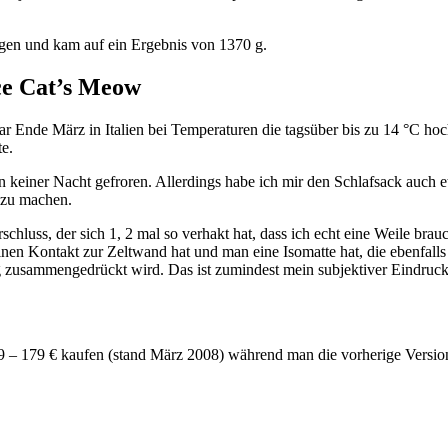
gen und kam auf ein Ergebnis von 1370 g.
e Cat’s Meow
r Ende März in Italien bei Temperaturen die tagsüber bis zu 14 °C hoc
te.
 keiner Nacht gefroren. Allerdings habe ich mir den Schlafsack auch e
t zu machen.
chluss, der sich 1, 2 mal so verhakt hat, dass ich echt eine Weile bra
einen Kontakt zur Zeltwand hat und man eine Isomatte hat, die ebenfall
g zusammengedrückt wird. Das ist zumindest mein subjektiver Eindruc
59 – 179 € kaufen (stand März 2008) während man die vorherige Versi