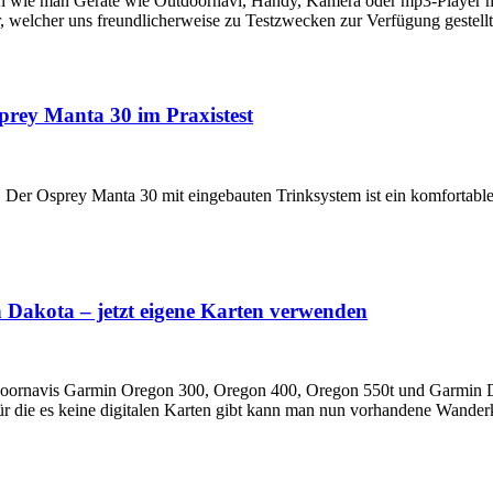
en wie man Geräte wie Outdoornavi, Handy, Kamera oder mp3-Player m
 welcher uns freundlicherweise zu Testzwecken zur Verfügung gestell
rey Manta 30 im Praxistest
Der Osprey Manta 30 mit eingebauten Trinksystem ist ein komfortable
akota – jetzt eigene Karten verwenden
 Outdoornavis Garmin Oregon 300, Oregon 400, Oregon 550t und Garmin
r die es keine digitalen Karten gibt kann man nun vorhandene Wander