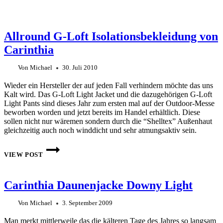
Allround G-Loft Isolationsbekleidung von
Carinthia
Von
Michael
30. Juli 2010
Wieder ein Hersteller der auf jeden Fall verhindern möchte das uns
Kalt wird. Das G-Loft Light Jacket und die dazugehörigen G-Loft
Light Pants sind dieses Jahr zum ersten mal auf der Outdoor-Messe
beworben worden und jetzt bereits im Handel erhältlich. Diese
sollen nicht nur wäremen sondern durch die “Shelltex” Außenhaut
gleichzeitig auch noch winddicht und sehr atmungsaktiv sein.
ALLROUND
G-
VIEW POST
LOFT
ISOLATIONSBEKLEIDUNG
VON
Carinthia Daunenjacke Downy Light
CARINTHIA
Von
Michael
3. September 2009
Man merkt mittlerweile das die kälteren Tage des Jahres so langsam