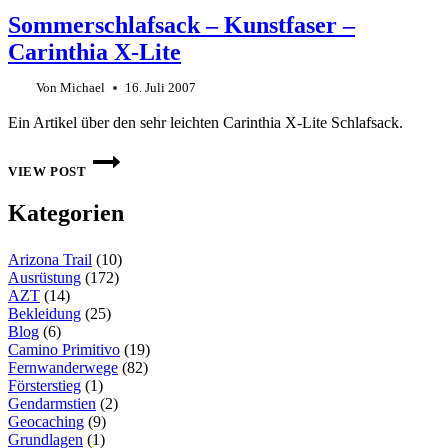
Sommerschlafsack – Kunstfaser –
Carinthia X-Lite
Von
Michael
16. Juli 2007
Ein Artikel über den sehr leichten Carinthia X-Lite Schlafsack.
SOMMERSCHLAFSACK
–
VIEW POST
KUNSTFASER
–
Kategorien
CARINTHIA
X-
LITE
Arizona Trail
(10)
Ausrüstung
(172)
AZT
(14)
Bekleidung
(25)
Blog
(6)
Camino Primitivo
(19)
Fernwanderwege
(82)
Försterstieg
(1)
Gendarmstien
(2)
Geocaching
(9)
Grundlagen
(1)