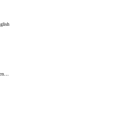
glish
ngen…