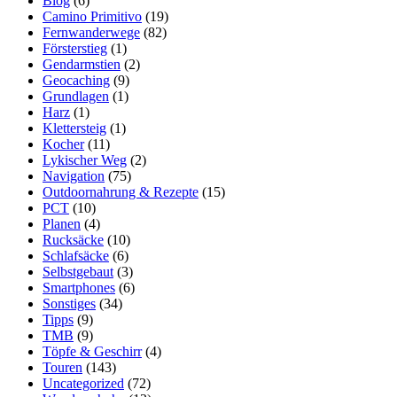
Blog
(6)
Camino Primitivo
(19)
Fernwanderwege
(82)
Försterstieg
(1)
Gendarmstien
(2)
Geocaching
(9)
Grundlagen
(1)
Harz
(1)
Klettersteig
(1)
Kocher
(11)
Lykischer Weg
(2)
Navigation
(75)
Outdoornahrung & Rezepte
(15)
PCT
(10)
Planen
(4)
Rucksäcke
(10)
Schlafsäcke
(6)
Selbstgebaut
(3)
Smartphones
(6)
Sonstiges
(34)
Tipps
(9)
TMB
(9)
Töpfe & Geschirr
(4)
Touren
(143)
Uncategorized
(72)