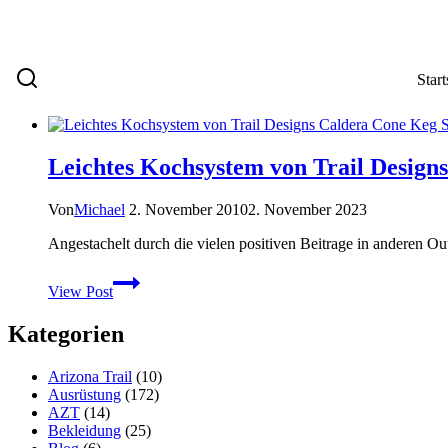
Start
Leichtes Kochsystem von Trail Design
Von
Michael
2. November 2010
2. November 2023
Angestachelt durch die vielen positiven Beitrage in anderen 
Leichtes
View Post
Kochsystem
von
Kategorien
Trail
Designs
Caldera
Arizona Trail
(10)
Cone
Ausrüstung
(172)
Keg
AZT
(14)
Spirituskocher
Bekleidung
(25)